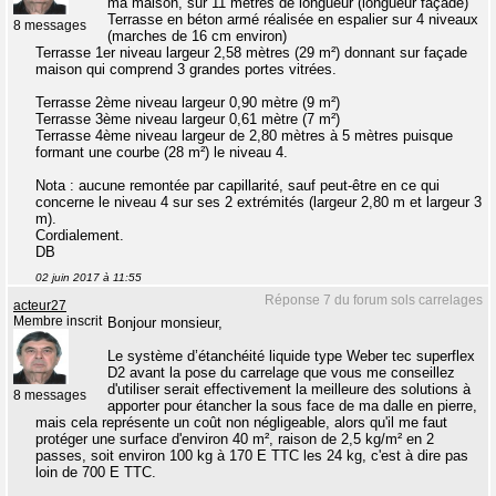
ma maison, sur 11 mètres de longueur (longueur façade)
Terrasse en béton armé réalisée en espalier sur 4 niveaux
8 messages
(marches de 16 cm environ)
Terrasse 1er niveau largeur 2,58 mètres (29 m²) donnant sur façade
maison qui comprend 3 grandes portes vitrées.
Terrasse 2ème niveau largeur 0,90 mètre (9 m²)
Terrasse 3ème niveau largeur 0,61 mètre (7 m²)
Terrasse 4ème niveau largeur de 2,80 mètres à 5 mètres puisque
formant une courbe (28 m²) le niveau 4.
Nota : aucune remontée par capillarité, sauf peut-être en ce qui
concerne le niveau 4 sur ses 2 extrémités (largeur 2,80 m et largeur 3
m).
Cordialement.
DB
02 juin 2017 à 11:55
Réponse 7 du forum sols carrelages
acteur27
Membre inscrit
Bonjour monsieur,
Le système d’étanchéité liquide type Weber tec superflex
D2 avant la pose du carrelage que vous me conseillez
d'utiliser serait effectivement la meilleure des solutions à
8 messages
apporter pour étancher la sous face de ma dalle en pierre,
mais cela représente un coût non négligeable, alors qu'il me faut
protéger une surface d'environ 40 m², raison de 2,5 kg/m² en 2
passes, soit environ 100 kg à 170 E TTC les 24 kg, c'est à dire pas
loin de 700 E TTC.