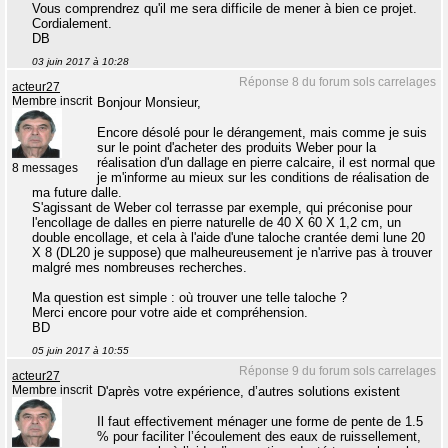
Vous comprendrez qu'il me sera difficile de mener à bien ce projet.
Cordialement.
DB
03 juin 2017 à 10:28
Réponse 8 du forum sols carrelages
acteur27
Membre inscrit
Bonjour Monsieur,
Encore désolé pour le dérangement, mais comme je suis
sur le point d'acheter des produits Weber pour la
réalisation d'un dallage en pierre calcaire, il est normal que
8 messages
je m'informe au mieux sur les conditions de réalisation de
ma future dalle.
S'agissant de Weber col terrasse par exemple, qui préconise pour
l'encollage de dalles en pierre naturelle de 40 X 60 X 1,2 cm, un
double encollage, et cela à l'aide d'une taloche crantée demi lune 20
X 8 (DL20 je suppose) que malheureusement je n'arrive pas à trouver
malgré mes nombreuses recherches.
Ma question est simple : où trouver une telle taloche ?
Merci encore pour votre aide et compréhension.
BD
05 juin 2017 à 10:55
Réponse 9 du forum sols carrelages
acteur27
Membre inscrit
D'après votre expérience, d’autres solutions existent
Il faut effectivement ménager une forme de pente de 1.5
% pour faciliter l’écoulement des eaux de ruissellement,