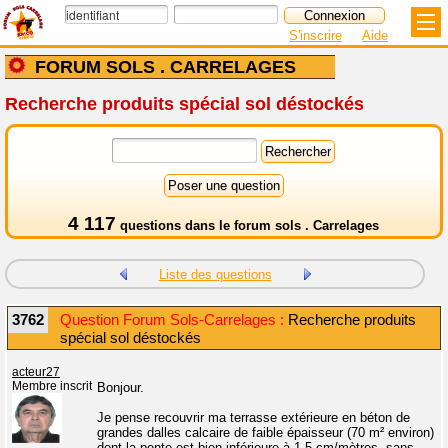
S'inscrire
Aide
FORUM SOLS . CARRELAGES
Recherche produits spécial sol déstockés
4 117
questions dans le
forum sols . Carrelages
Liste des questions
3762
Question Forum Sols-Carrelages :
Recherche produits
spécial sol déstockés
acteur27
Membre inscrit
Bonjour.
Je pense recouvrir ma terrasse extérieure en béton de
grandes dalles calcaire de faible épaisseur (70 m² environ)
dont la pente est bien inférieure à 1,5 cm/mètres, sans