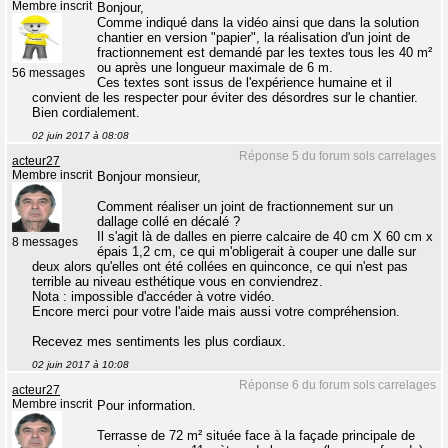
Membre inscrit
Bonjour,
Comme indiqué dans la vidéo ainsi que dans la solution
chantier en version "papier", la réalisation d'un joint de
fractionnement est demandé par les textes tous les 40 m²
ou après une longueur maximale de 6 m.
56 messages
Ces textes sont issus de l'expérience humaine et il
convient de les respecter pour éviter des désordres sur le chantier.
Bien cordialement.
02 juin 2017 à 08:08
Réponse 5 du forum sols carrelages
acteur27
Membre inscrit
Bonjour monsieur,
Comment réaliser un joint de fractionnement sur un
dallage collé en décalé ?
Il s'agit là de dalles en pierre calcaire de 40 cm X 60 cm x
8 messages
épais 1,2 cm, ce qui m'obligerait à couper une dalle sur
deux alors qu'elles ont été collées en quinconce, ce qui n'est pas
terrible au niveau esthétique vous en conviendrez.
Nota : impossible d'accéder à votre vidéo.
Encore merci pour votre l'aide mais aussi votre compréhension.
Recevez mes sentiments les plus cordiaux.
02 juin 2017 à 10:08
Réponse 6 du forum sols carrelages
acteur27
Membre inscrit
Pour information.
Terrasse de 72 m² située face à la façade principale de