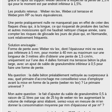
grâce à l’ajout du support Weber destiné à respecter la pente de 1,5%
qui pour le moment est par endroit inférieur à 1,5%.
Les produits retenus : Weber niv.lex, Weber.col terrasse et
Weber.prim RP ou leurs équivalences.
Une pente pratiquement nulle ne manquerait pas en effet de créer des
flaques d'eau qui, à la longue, ce qui risquerait de produire des taches
et autres moisissures qu'il me faudrait nettoyer chaque année, sans
compter les risques de glissade les jours de pluie qui, en Normandie,
sont relativement fréquents.
Solution envisagée :
Forme de pente avec Weber niv lex, dont l’épaisseur mini ne sera
pas inférieure à 5 mm, pour monter à 40 mm au maximum sur une
longueur de 3 mètres afin d’obtenir une pente de 1,5 cm/m,
uniquement sur l’une des 4 dalles formant ma terrasse béton la plus
large, avec un ajout de sable de granulométrie inférieur à 0,5 pour
faire une forme de pente.
Ma question : la dalle béton préalablement nettoyée au surpresseur à
eau, quel primaire d’accrochage me conseilleriez-vous d’employer
avant la mise en forme de la pente (weber niv lex) ? Le primaire
universel ?
Mon autre question : le fait d’ajouter du sable de granulométrie 0,5 à
raison de 11 litres par sac de 25 kg de weber niv lex augmentant le
volume de mélange ainsi élaboré, seriez-vous en mesure de m’en
donner la consommation moyenne par mm d’épaisseur et par m² ?