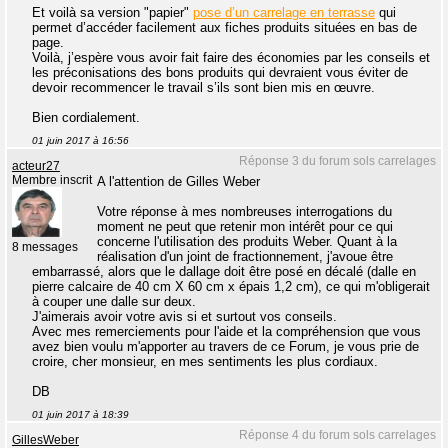
Et voilà sa version "papier"
pose d’un carrelage en terrasse
qui
permet d’accéder facilement aux fiches produits situées en bas de
page.
Voilà, j’espère vous avoir fait faire des économies par les conseils et
les préconisations des bons produits qui devraient vous éviter de
devoir recommencer le travail s’ils sont bien mis en œuvre.
Bien cordialement.
01 juin 2017 à 16:56
Réponse 3 du forum sols carrelages
acteur27
Membre inscrit
A l'attention de Gilles Weber
Votre réponse à mes nombreuses interrogations du
moment ne peut que retenir mon intérêt pour ce qui
concerne l'utilisation des produits Weber. Quant à la
8 messages
réalisation d'un joint de fractionnement, j'avoue être
embarrassé, alors que le dallage doit être posé en décalé (dalle en
pierre calcaire de 40 cm X 60 cm x épais 1,2 cm), ce qui m'obligerait
à couper une dalle sur deux.
J'aimerais avoir votre avis si et surtout vos conseils.
Avec mes remerciements pour l'aide et la compréhension que vous
avez bien voulu m'apporter au travers de ce Forum, je vous prie de
croire, cher monsieur, en mes sentiments les plus cordiaux.
DB
01 juin 2017 à 18:39
Réponse 4 du forum sols carrelages
GillesWeber