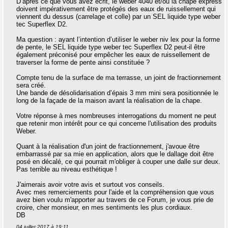
D’après ce que vous avez écrit, le weber 4040 et/ou la chape express
doivent impérativement être protégés des eaux de ruissellement qui
viennent du dessus (carrelage et colle) par un SEL liquide type weber
tec Superflex D2.
Ma question : ayant l’intention d’utiliser le weber niv lex pour la forme
de pente, le SEL liquide type weber tec Superflex D2 peut-il être
également préconisé pour empêcher les eaux de ruissellement de
traverser la forme de pente ainsi constituée ?
Compte tenu de la surface de ma terrasse, un joint de fractionnement
sera créé.
Une bande de désolidarisation d’épais 3 mm mini sera positionnée le
long de la façade de la maison avant la réalisation de la chape.
Votre réponse à mes nombreuses interrogations du moment ne peut
que retenir mon intérêt pour ce qui concerne l'utilisation des produits
Weber.
Quant à la réalisation d'un joint de fractionnement, j'avoue être
embarrassé par sa mie en application, alors que le dallage doit être
posé en décalé, ce qui pourrait m'obliger à couper une dalle sur deux.
Pas terrible au niveau esthétique !
J'aimerais avoir votre avis et surtout vos conseils.
Avec mes remerciements pour l'aide et la compréhension que vous
avez bien voulu m'apporter au travers de ce Forum, je vous prie de
croire, cher monsieur, en mes sentiments les plus cordiaux.
DB
04 juillet 2017 à 19:11