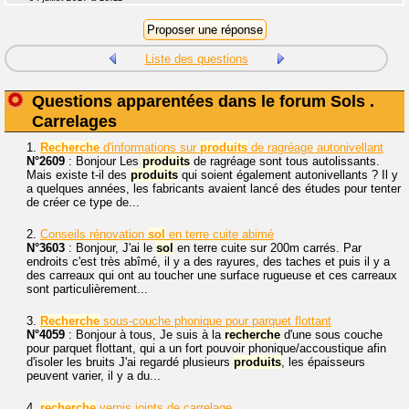
Liste des questions
Questions apparentées dans le forum Sols .
Carrelages
1.
Recherche
d'informations sur
produits
de ragréage autonivellant
N°2609
: Bonjour Les
produits
de ragréage sont tous autolissants.
Mais existe t-il des
produits
qui soient également autonivellants ? Il y
a quelques années, les fabricants avaient lancé des études pour tenter
de créer ce type de...
2.
Conseils rénovation
sol
en terre cuite abimé
N°3603
: Bonjour, J'ai le
sol
en terre cuite sur 200m carrés. Par
endroits c'est très abîmé, il y a des rayures, des taches et puis il y a
des carreaux qui ont au toucher une surface rugueuse et ces carreaux
sont particulièrement...
3.
Recherche
sous-couche phonique pour parquet flottant
N°4059
: Bonjour à tous, Je suis à la
recherche
d'une sous couche
pour parquet flottant, qui a un fort pouvoir phonique/accoustique afin
d'isoler les bruits J'ai regardé plusieurs
produits
, les épaisseurs
peuvent varier, il y a du...
4.
recherche
vernis joints de carrelage