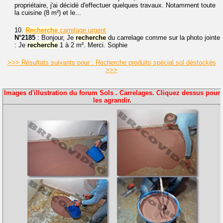
propriétaire, j'ai décidé d'effectuer quelques travaux. Notamment toute
la cuisine (8 m²) et le...
10.
Recherche
carrelage urgent
N°2185
: Bonjour, Je
recherche
du carrelage comme sur la photo jointe
: Je
recherche
1 à 2 m². Merci. Sophie
>>> Résultats suivants pour : Recherche produits spécial sol déstockés
>>>
Images d'illustration du forum Sols . Carrelages. Cliquez dessus pour
les agrandir.