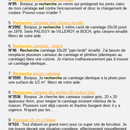
N°85
: Bonjour, je
recherche
un vernis qui protègerait les joints clairs
de mon carrelage
sol
contre l'encrassement et donc le changement de
couleur. Pouvez-vous m'aider ?
5.
Recherche
carrelage grès cérame émaillé
N°2992
: Bonjour, je
recherche
1 mètre carré de carrelage 10x20 posé
en 1979, Série PALISSY de VILLEROY et BOCH, grès cérame émaillé.
Merci de votre aide.
6.
Recherche
carrelage - Urgent
N°46
:
Recherche
carrelage 10x20 "pain brulé" émaillé. J'ai besoin de
remplacer plusieurs carreaux de carrelage et plinthes (identiques au
carrelage) dans une cuisine. Je n'arrive malheureusement pas à trouver
un carrelage identique...
7.
Recherche
ancien carrelage
N°3595
: Bonjour, Je
recherche
un carrelage identique à la photo pour
une surface de 1/2 m². Merci de votre aide.
8.
Recherche
carreaux des années 80 couleur grès
N°3536
: Bonjour. Je cherche des carreaux couleur grès, 20 x 20
épaisseur 4mm, pour retaper le carrelage existant intérieur de la
maison. Plusieurs sont déjà cassés et d'autres bougent donc il y a
urgence. N’ayant pas les...
9.
Ragréage 15 cm à l'étage
N°510
: Tout d'abord un grand merci pour ce super site de bricoleur. Je
me trouve devant une situation complexe, effectivement nouvellement