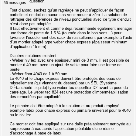
question.
56 messages
Tout d’abord, sachez qu’un ragréage ne peut s’appliquer de façon
partielle et ne doit en aucun cas venir mourir à zéro. La solution de
rattraper des différences de niveau ponctuelles avec ce type d’enduit
n’est donc pas adaptée.
Il faut effectivement et comme déjà recommandé également ménager
une forme de pente de 1.5 % (tournée dans le bon sens…) pour
favoriser l’écoulement des eaux de ruissellement par exemple à l’aide
d’un mortier adapté type weber chape express (épaisseur minimum
d’application 15 mm).
D’autres solutions existent :
- Weber niv lex avec une épaisseur mini de 3 mm. Il est possible de
monter à 40 mm avec un ajout de sable pour faire une forme de
pente.
- Weber floor 4040 de 1 à 50 mm
Le 4040 et le chape express doivent être protégés des eaux de
ruissellement (qui viennent du dessus) par un SEL (Système
D’Étanchéité Liquide) type weber tec superflex D2 avant la pose du
carrelage. Le weber tec 824 est une protection d’imperméabilisation
des remontées par capillarité.
Le primaire doit être adapté à la solution et au produit employé :
exemple latex pour chape express ou primaire universel pour le 4040
ou le niv lex.
Ce mortier doit être appliqué sur une dalle préalablement nettoyée au
surpresseur à eau après l’application préalable d’une résine
d’accrochage à base de latex.