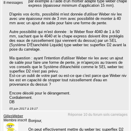
par exemple à l’aide d’un mortier adapté type weber chape
8 messages
express (épaisseur minimum d’application 15 mm).
D'après vos écrits, possibilité m'est donnée d'utiliser Weber niv lex
avec une épaisseur mini de 3 mm avec possibilité de monter à 40
mm avec un ajout de sable pour faire une forme de pente.
Autre possibilité qui m'est donnée : le Weber floor 4040 de 1 à 50
mm, sachant que le 4040 et le chape express doivent être protégés
des eaux de ruissellement (qui viennent du dessus) par un SEL
(Système D’Étanchéité Liquide) type weber tec superflex D2 avant la
pose du carrelage.
Ma question : ayant l'intention d'utiliser Weber niv lex avec un ajout
de sable pour faire une forme de pente, je m'aperçois au travers de
vos conseils que le Système d'étanchéité comme le SEL weber tec
superflex D2 n'est pas prévu.
Est-ce un oubli de votre part ou est-ce que c'est parce que Weber niv
lex est en capacité de stopper tout ruissellement d'eau en
provenance du dessus ?
Encore désolé pour le dérangement.
Cordialement.
DB
05 juin 2017 à 19:17
Réponse 10 du forum sols carrelages
GillesWeber
Membre inscrit
Bonjour,
On peut effectivement mettre du weber tec superflex D2