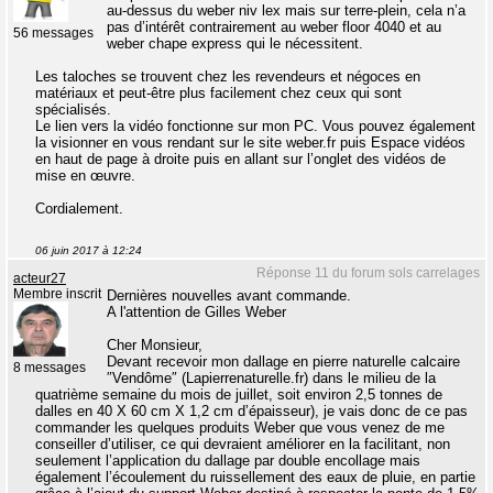
au-dessus du weber niv lex mais sur terre-plein, cela n’a
pas d’intérêt contrairement au weber floor 4040 et au
56 messages
weber chape express qui le nécessitent.
Les taloches se trouvent chez les revendeurs et négoces en
matériaux et peut-être plus facilement chez ceux qui sont
spécialisés.
Le lien vers la vidéo fonctionne sur mon PC. Vous pouvez également
la visionner en vous rendant sur le site weber.fr puis Espace vidéos
en haut de page à droite puis en allant sur l’onglet des vidéos de
mise en œuvre.
Cordialement.
06 juin 2017 à 12:24
Réponse 11 du forum sols carrelages
acteur27
Membre inscrit
Dernières nouvelles avant commande.
A l'attention de Gilles Weber
Cher Monsieur,
Devant recevoir mon dallage en pierre naturelle calcaire
8 messages
″Vendôme″ (Lapierrenaturelle.fr) dans le milieu de la
quatrième semaine du mois de juillet, soit environ 2,5 tonnes de
dalles en 40 X 60 cm X 1,2 cm d’épaisseur), je vais donc de ce pas
commander les quelques produits Weber que vous venez de me
conseiller d’utiliser, ce qui devraient améliorer en la facilitant, non
seulement l’application du dallage par double encollage mais
également l’écoulement du ruissellement des eaux de pluie, en partie