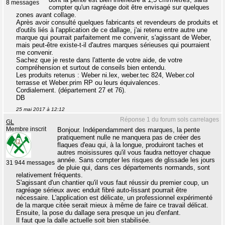
8 messages
compter qu'un ragréage doit être envisagé sur quelques
zones avant collage.
Après avoir consulté quelques fabricants et revendeurs de produits et
d'outils liés à l'application de ce dallage, j'ai retenu entre autre une
marque qui pourrait parfaitement me convenir, s'agissant de Weber,
mais peut-être existe-t-il d'autres marques sérieuses qui pourraient
me convenir.
Sachez que je reste dans l'attente de votre aide, de votre
compréhension et surtout de conseils bien entendu.
Les produits retenus : Weber ni.lex, weber.tec 824, Weber.col
terrasse et Weber.prim RP ou leurs équivalences.
Cordialement. (département 27 et 76).
DB
25 mai 2017 à 12:12
Réponse 1 du forum sols carrelages
GL
Membre inscrit
Bonjour. Indépendamment des marques, la pente
pratiquement nulle ne manquera pas de créer des
flaques d'eau qui, à la longue, produiront taches et
autres moisissures qu'il vous faudra nettoyer chaque
année. Sans compter les risques de glissade les jours
31 944 messages
de pluie qui, dans ces départements normands, sont
relativement fréquents.
S'agissant d'un chantier qu'il vous faut réussir du premier coup, un
ragréage sérieux avec enduit fibré auto-lissant pourrait être
nécessaire. L'application est délicate, un professionnel expérimenté
de la marque citée serait mieux à même de faire ce travail délicat.
Ensuite, la pose du dallage sera presque un jeu d'enfant.
Il faut que la dalle actuelle soit bien stabilisée.