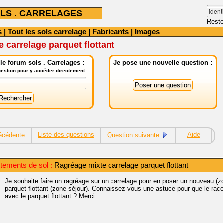
LS . CARRELAGES
Reste
s
|
Tout les sols carrelage
|
Fabricants
|
Images
 carrelage parquet flottant
e forum sols . Carrelages :
Je pose une nouvelle question :
question pour y accéder directement
Liste des questions
Aide
écédente
Question suivante
tements de sol :
Ragréage mixte carrelage parquet flottant
Je souhaite faire un ragréage sur un carrelage pour en poser un nouveau (z
parquet flottant (zone séjour). Connaissez-vous une astuce pour que le racc
avec le parquet flottant ? Merci.