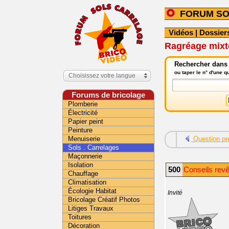
FORUM SO
Vidéos
|
Dossier
Ragréage mixte
Rechercher dans l
ou taper le n° d'une 
Choisissez votre langue
Forums de bricolage
Plomberie
Électricité
Papier peint
Peinture
Menuiserie
Question pr
Sols . Carrelages
Maçonnerie
Isolation
500
Conseils revê
Chauffage
Climatisation
Écologie Habitat
Invité
Bricolage Créatif Photos
Litiges Travaux
Toitures
Décoration