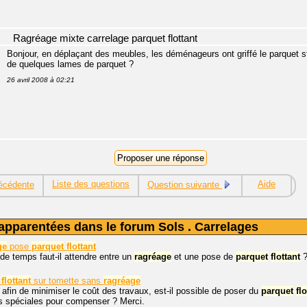
Ragréage mixte carrelage parquet flottant
Bonjour, en déplaçant des meubles, les déménageurs ont griffé le parquet str
de quelques lames de parquet ?
26 avril 2008 à 02:21
Liste des questions
Aide
écédente
Question suivante
apparentées dans le forum Sols . Carrelages
ge
pose
parquet
flottant
e temps faut-il attendre entre un
ragréage
et une pose de
parquet
flottant
flottant
sur tomette sans
ragréage
 afin de minimiser le coût des travaux, est-il possible de poser du
parquet
fl
 spéciales pour compenser ? Merci.