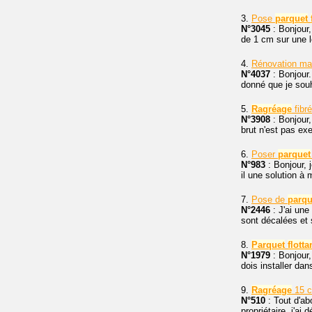
3.
Pose
parquet
N°3045
: Bonjour,
de 1 cm sur une lo
4.
Rénovation ma
N°4037
: Bonjour.
donné que je souh
5.
Ragréage
fibr
N°3908
: Bonjour,
brut n'est pas ex
6.
Poser
parquet
N°983
: Bonjour, 
il une solution à
7.
Pose de
parqu
N°2446
: J'ai une
sont décalées et 
8.
Parquet
flotta
N°1979
: Bonjour,
dois installer dan
9.
Ragréage
15 c
N°510
: Tout d'ab
propriétaire, j'ai