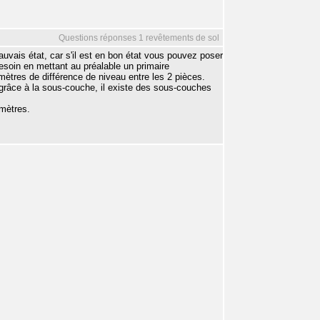
Questions réponses 1 revêtements de sol
mauvais état, car s'il est en bon état vous pouvez poser
esoin en mettant au préalable un primaire
mètres de différence de niveau entre les 2 pièces.
 grâce à la sous-couche, il existe des sous-couches
imètres.