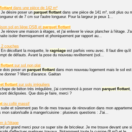
flottant
dans une pièce de 142 m²
 Je désire poser un
parquet
flottant
dans une pièce de 141 m², soit plus ou mo
ngueur et de 7 cm sur l'autre longueur. Pour la largeur je peux 1...
ison sol en liège OSB et
parquet
flottant
 Je rénove une maison à étages, et j'ai enlever le vieux plancher à l'étage. J
aite isoler thermiquement et phoniquement par rapport au...
é 2 couches
 En décollant la moquette, le
ragréage
est parfois venu avec. Il faut dire qu'il
empt de défauts. Avant la pose du nouveau revêtement (sol...
flottant
sur sol non plat
je dois poser un
parquet
flottant
dans mon nouveau logement mais le sol est a
 me donner ? Merci d'avance. Gaëtan
et
flottant
sur sols irréguliers
 chape de béton très irrégulière, j'ai commencé à poser mon
parquet
flottant
,
sont déclipsées. Que dois-je faire, merci ?
nt
ou collé massif
 suite et sûrement pas fin de mes travaux de rénovation dans mon appartemen
s mon salon/salle à manger/cuisine : plusieurs questions : J'ai...
m à l'étage
ord un grand merci pour ce super site de bricoleur. Je me trouve devant une 
 décidé d'effectuer quelques travaux. Notamment toute la cuisine (8 m²) et le...