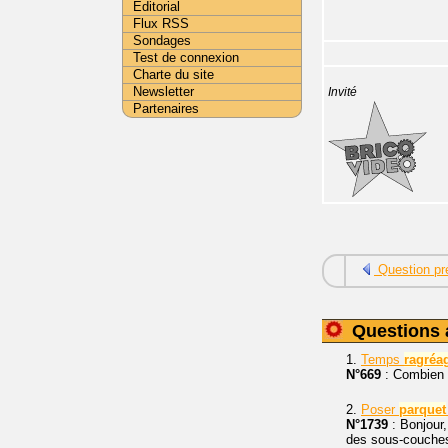
Editorial
Flux RSS
Sondages
Test de connexion
Charte du site
Newsletter
Invité
Partenaires
Question pr
Questions 
1.
Temps
ragréa
N°669
: Combien d
2.
Poser
parquet
N°1739
: Bonjour,
des sous-couches