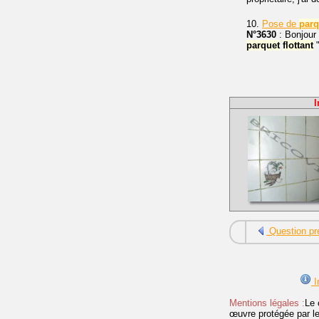
10.
Pose de
parq
N°3630
: Bonjour 
parquet
flottant
"
I
Question pr
I
Mentions légales :
Le 
œuvre protégée par les 