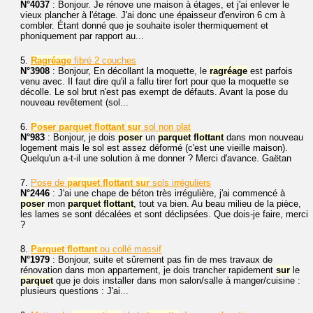
N°4037
: Bonjour. Je rénove une maison à étages, et j'ai enlever le
vieux plancher à l'étage. J'ai donc une épaisseur d'environ 6 cm à
combler. Étant donné que je souhaite isoler thermiquement et
phoniquement par rapport au...
5.
Ragréage
fibré 2 couches
N°3908
: Bonjour, En décollant la moquette, le
ragréage
est parfois
venu avec. Il faut dire qu'il a fallu tirer fort pour que la moquette se
décolle. Le sol brut n'est pas exempt de défauts. Avant la pose du
nouveau revêtement (sol...
6.
Poser
parquet
flottant
sur
sol non plat
N°983
: Bonjour, je dois
poser
un
parquet
flottant
dans mon nouveau
logement mais le sol est assez déformé (c'est une vieille maison).
Quelqu'un a-t-il une solution à me donner ? Merci d'avance. Gaëtan
7.
Pose de
parquet
flottant
sur
sols irréguliers
N°2446
: J'ai une chape de béton très irrégulière, j'ai commencé à
poser
mon
parquet
flottant
, tout va bien. Au beau milieu de la pièce,
les lames se sont décalées et sont déclipsées. Que dois-je faire, merci
?
8.
Parquet
flottant
ou collé massif
N°1979
: Bonjour, suite et sûrement pas fin de mes travaux de
rénovation dans mon appartement, je dois trancher rapidement
sur
le
parquet
que je dois installer dans mon salon/salle à manger/cuisine :
plusieurs questions : J'ai...