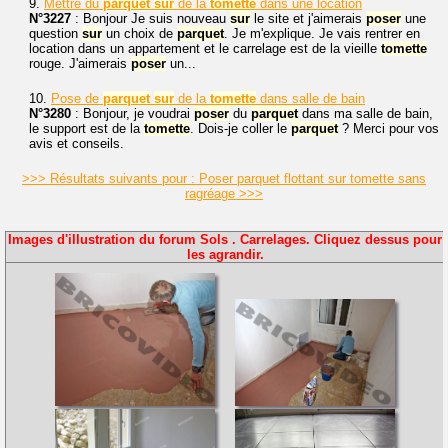
9.
Mettre du
parquet
sur
de la
tomette
dans une location
N°3227
: Bonjour Je suis nouveau
sur
le site et j'aimerais
poser
une
question
sur
un choix de
parquet
. Je m'explique. Je vais rentrer en
location dans un appartement et le carrelage est de la vieille
tomette
rouge. J'aimerais
poser
un...
10.
Pose de
parquet
sur
de la
tomette
dans salle de bain
N°3280
: Bonjour, je voudrai
poser
du
parquet
dans ma salle de bain,
le support est de la
tomette
. Dois-je coller le
parquet
? Merci pour vos
avis et conseils.
>>> Résultats suivants pour : Poser parquet flottant sur tomette sans
ragréage >>>
Images d'illustration du forum Sols . Carrelages. Cliquez dessus pour
les agrandir.