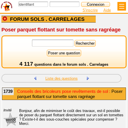
S'inscrire
Aide
FORUM SOLS . CARRELAGES
Poser parquet flottant sur tomette sans ragréage
4 117
questions dans le
forum sols . Carrelages
Liste des questions
1739
Conseils des bricoleurs pose revêtements de sol :
Poser
parquet flottant sur tomette sans ragréage
Invité
Bonjour, afin de minimiser le coût des travaux, est-il possible
de poser du parquet flottant directement sur un sol en tomettes
? Existe-t-il des sous-couches spéciales pour compenser ?
Merci.