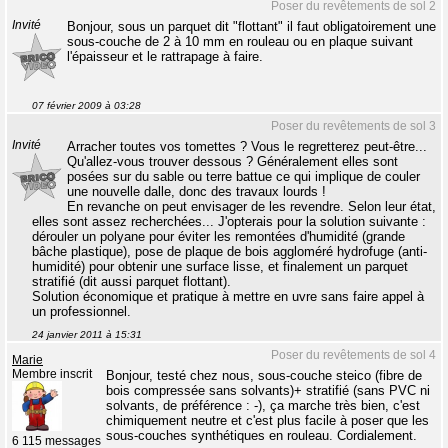
Poser du revêtements de sol 2
Invité
Bonjour, sous un parquet dit "flottant" il faut obligatoirement une
sous-couche de 2 à 10 mm en rouleau ou en plaque suivant
l'épaisseur et le rattrapage à faire.
07 février 2009 à 03:28
Poser du revêtements de sol 3
Invité
Arracher toutes vos tomettes ? Vous le regretterez peut-être...
Qu'allez-vous trouver dessous ? Généralement elles sont
posées sur du sable ou terre battue ce qui implique de couler
une nouvelle dalle, donc des travaux lourds !
En revanche on peut envisager de les revendre. Selon leur état,
elles sont assez recherchées... J'opterais pour la solution suivante :
dérouler un polyane pour éviter les remontées d'humidité (grande
bâche plastique), pose de plaque de bois aggloméré hydrofuge (anti-
humidité) pour obtenir une surface lisse, et finalement un parquet
stratifié (dit aussi parquet flottant).
Solution économique et pratique à mettre en uvre sans faire appel à
un professionnel.
24 janvier 2011 à 15:31
Poser du revêtements de sol 4
Marie
Membre inscrit
Bonjour, testé chez nous, sous-couche steico (fibre de
bois compressée sans solvants)+ stratifié (sans PVC ni
solvants, de préférence : -), ça marche très bien, c'est
chimiquement neutre et c'est plus facile à poser que les
sous-couches synthétiques en rouleau. Cordialement.
6 115 messages