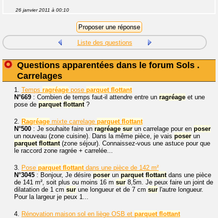
26 janvier 2011 à 00:10
Liste des questions
Questions apparentées dans le forum Sols .
Carrelages
1.
Temps
ragréage
pose
parquet
flottant
N°669
: Combien de temps faut-il attendre entre un
ragréage
et une
pose de
parquet
flottant
?
2.
Ragréage
mixte carrelage
parquet
flottant
N°500
: Je souhaite faire un
ragréage
sur
un carrelage pour en
poser
un nouveau (zone cuisine). Dans la même pièce, je vais
poser
un
parquet
flottant
(zone séjour). Connaissez-vous une astuce pour que
le raccord zone ragrée + carrelée...
3.
Pose
parquet
flottant
dans une pièce de 142 m²
N°3045
: Bonjour, Je désire
poser
un
parquet
flottant
dans une pièce
de 141 m², soit plus ou moins 16 m
sur
8,5m. Je peux faire un joint de
dilatation de 1 cm
sur
une longueur et de 7 cm
sur
l'autre longueur.
Pour la largeur je peux 1...
4.
Rénovation maison sol en liège OSB et
parquet
flottant