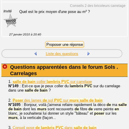
Conseils 2 des bricoleurs carrelage
Invité
Quel est le prix moyen d'une pose au m² ?
27 janvier 2010 à 20:40
Liste des questions
Questions apparentées dans le forum Sols .
Carrelages
1.
salle
de
bain
coller
lambris
PVC
sur carrelage
N°149
: Est-ce que je peux coller du
lambris
PVC
sur du carrelage
dans une
salle
de
bain
?
2.
Poser
des lames
de
sol
PVC
sur
murs
salle
de
bain
N°1695
: Bonjour, voilà j'aimerai refaire rapidement la déco
de
ma
salle
de
bain
dont les
murs
sont recouverts
de
fibre
de
verre peinte
en
blanc, je souhaiterai lui donner un style "bâteau" et
poser
sur les
murs
, à la verticale (façon...
3.
Conseil pose
de
lambris
PVC
dans
salle
de
bain