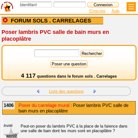
S'inscrire
Aide
FORUM SOLS . CARRELAGES
Poser lambris PVC salle de bain murs en
placoplâtre
4 117
questions dans le
forum sols . Carrelages
Liste des questions
1406
Poser du carrelage mural :
Poser lambris PVC salle de
bain murs en placoplâtre
Invité
Peut-on poser du lambris PVC à la place de la faïence dans
une salle de bain dont les murs sont en placoplâtre ?