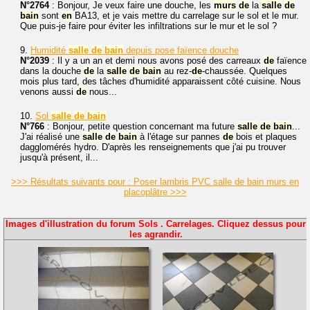
N°2764
: Bonjour, Je veux faire une douche, les
murs
de
la
salle
de
bain
sont
en
BA13, et je vais mettre du carrelage sur le sol et le mur.
Que puis-je faire pour éviter les infiltrations sur le mur et le sol ?
9.
Humidité
salle
de
bain
depuis pose faïence douche
N°2039
: Il y a un an et demi nous avons posé des carreaux
de
faïence
dans la douche
de
la
salle
de
bain
au rez-
de
-chaussée. Quelques
mois plus tard, des tâches d'humidité apparaissent côté cuisine. Nous
venons aussi
de
nous...
10.
Sol
salle
de
bain
N°766
: Bonjour, petite question concernant ma future
salle
de
bain
...
J'ai réalisé une
salle
de
bain
à l'étage sur pannes
de
bois et plaques
dagglomérés hydro. D'après les renseignements que j'ai pu trouver
jusqu'à présent, il...
>>> Résultats suivants pour : Poser lambris PVC salle de bain murs en
placoplâtre >>>
Images d'illustration du forum Sols . Carrelages. Cliquez dessus pour
les agrandir.