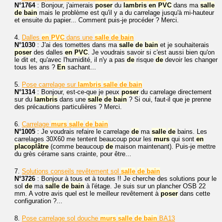
N°1764
: Bonjour, j'aimerais
poser
du
lambris
en
PVC
dans ma
salle
de
bain
mais le problème est qu'il y a du carrelage jusqu'à mi-hauteur
et ensuite du papier... Comment puis-je procéder ? Merci.
4.
Dalles
en
PVC
dans une
salle
de
bain
N°1030
: J'ai des tomettes dans ma
salle
de
bain
et je souhaiterais
poser
des dalles
en
PVC
. Je voudrais savoir si c'est aussi bien qu'on
le dit et, qu'avec l'humidité, il n'y a pas
de
risque
de
devoir les changer
tous les ans ?
En
sachant...
5.
Pose carrelage sur
lambris
salle
de
bain
N°1314
: Bonjour, est-ce-que je peux
poser
du carrelage directement
sur du
lambris
dans une
salle
de
bain
? Si oui, faut-il que je prenne
des précautions particulières ? Merci.
6.
Carrelage
murs
salle
de
bain
N°1005
: Je voudrais refaire le carrelage
de
ma
salle
de
bains. Les
carrelages 30X60 me tentent beaucoup pour les
murs
qui sont
en
placoplâtre
(comme beaucoup
de
maison maintenant). Puis-je mettre
du grès cérame sans crainte, pour être...
7.
Solutions conseils revêtement sol
salle
de
bain
N°3726
: Bonjour à tous et à toutes !! Je cherche des solutions pour le
sol
de
ma
salle
de
bain
à l'étage. Je suis sur un plancher OSB 22
mm. A votre avis quel est le meilleur revêtement à
poser
dans cette
configuration ?...
8.
Pose carrelage sol douche
murs
salle
de
bain
BA13