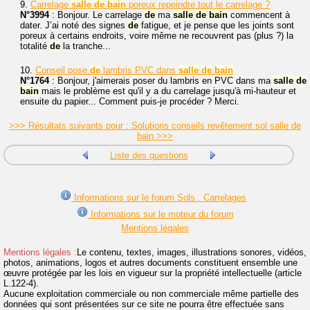
9.
Carrelage
salle
de
bain
poreux repeindre tout le carrelage ?
N°3994
: Bonjour. Le carrelage
de
ma
salle
de
bain
commencent à
dater. J’ai noté des signes
de
fatigue, et je pense que les joints sont
poreux à certains endroits, voire même ne recouvrent pas (plus ?) la
totalité
de
la tranche...
10.
Conseil pose
de
lambris PVC dans
salle
de
bain
N°1764
: Bonjour, j'aimerais poser du lambris en PVC dans ma
salle
de
bain
mais le problème est qu'il y a du carrelage jusqu'à mi-hauteur et
ensuite du papier... Comment puis-je procéder ? Merci.
>>> Résultats suivants pour : Solutions conseils revêtement sol salle de
bain >>>
Liste des questions
Informations sur le forum Sols . Carrelages
Informations sur le moteur du forum
Mentions légales
Mentions légales :
Le contenu, textes, images, illustrations sonores, vidéos,
photos, animations, logos et autres documents constituent ensemble une
œuvre protégée par les lois en vigueur sur la propriété intellectuelle (article
L.122-4).
Aucune exploitation commerciale ou non commerciale même partielle des
données qui sont présentées sur ce site ne pourra être effectuée sans