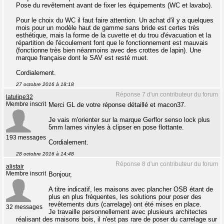
Pose du revêtement avant de fixer les équipements (WC et lavabo).
Pour le choix du WC il faut faire attention. Un achat d'il y a quelques
mois pour un modèle haut de gamme sans bride est certes très
esthétique, mais la forme de la cuvette et du trou d'évacuation et la
répartition de l'écoulement font que le fonctionnement est mauvais
(fonctionne très bien néanmoins avec des crottes de lapin). Une
marque française dont le SAV est resté muet.
Cordialement.
27 octobre 2016 à 18:18
Réponse 7 d'un contributeur du forum
latulipe32
Membre inscrit
Merci GL de votre réponse détaillé et macon37.
Je vais m'orienter sur la marque Gerflor senso lock plus
5mm lames vinyles à clipser en pose flottante.
193 messages
Cordialement.
28 octobre 2016 à 14:48
Réponse 8 d'un contributeur du forum
alistair
Membre inscrit
Bonjour,
A titre indicatif, les maisons avec plancher OSB étant de
plus en plus fréquentes, les solutions pour poser des
revêtements durs (carrelage) ont été mises en place.
32 messages
Je travaille personnellement avec plusieurs architectes
réalisant des maisons bois, il n'est pas rare de poser du carrelage sur