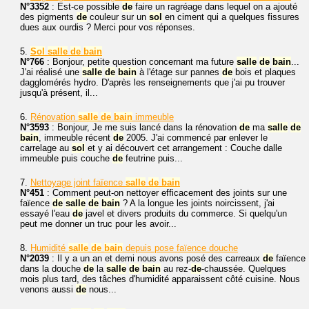
N°3352
: Est-ce possible
de
faire un ragréage dans lequel on a ajouté
des pigments
de
couleur sur un
sol
en ciment qui a quelques fissures
dues aux ourdis ? Merci pour vos réponses.
5.
Sol
salle
de
bain
N°766
: Bonjour, petite question concernant ma future
salle
de
bain
...
J'ai réalisé une
salle
de
bain
à l'étage sur pannes
de
bois et plaques
dagglomérés hydro. D'après les renseignements que j'ai pu trouver
jusqu'à présent, il...
6.
Rénovation
salle
de
bain
immeuble
N°3593
: Bonjour, Je me suis lancé dans la rénovation
de
ma
salle
de
bain
, immeuble récent
de
2005. J'ai commencé par enlever le
carrelage au
sol
et y ai découvert cet arrangement : Couche dalle
immeuble puis couche
de
feutrine puis...
7.
Nettoyage joint faïence
salle
de
bain
N°451
: Comment peut-on nettoyer efficacement des joints sur une
faïence
de
salle
de
bain
? A la longue les joints noircissent, j'ai
essayé l'eau
de
javel et divers produits du commerce. Si quelqu'un
peut me donner un truc pour les avoir...
8.
Humidité
salle
de
bain
depuis pose faïence douche
N°2039
: Il y a un an et demi nous avons posé des carreaux
de
faïence
dans la douche
de
la
salle
de
bain
au rez-
de
-chaussée. Quelques
mois plus tard, des tâches d'humidité apparaissent côté cuisine. Nous
venons aussi
de
nous...