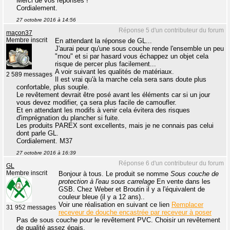
Merci de vos réponses !
Cordialement.
27 octobre 2016 à 14:56
Réponse 5 d'un contributeur du forum
maçon37
Membre inscrit
En attendant la réponse de GL...
J'aurai peur qu'une sous couche rende l'ensemble un peu
"mou" et si par hasard vous échappez un objet cela
risque de percer plus facilement...
A voir suivant les qualités de matériaux.
2 589 messages
Il est vrai qu'à la marche cela sera sans doute plus
confortable, plus souple.
Le revêtement devrait être posé avant les éléments car si un jour
vous devez modifier, ça sera plus facile de camoufler.
Et en attendant les modifs à venir cela évitera des risques
d'imprégnation du plancher si fuite.
Les produits PAREX sont excellents, mais je ne connais pas celui
dont parle GL.
Cordialement. M37
27 octobre 2016 à 16:39
Réponse 6 d'un contributeur du forum
GL
Membre inscrit
Bonjour à tous. Le produit se nomme
Sous couche de
protection à l'eau sous carrelage
En vente dans les
GSB. Chez Weber et Broutin il y a l'équivalent de
couleur bleue (il y a 12 ans)..
Voir une réalisation en suivant ce lien
Remplacer
31 952 messages
receveur de douche encastrée par receveur à poser
Pas de sous couche pour le revêtement PVC. Choisir un revêtement
de qualité assez épais.