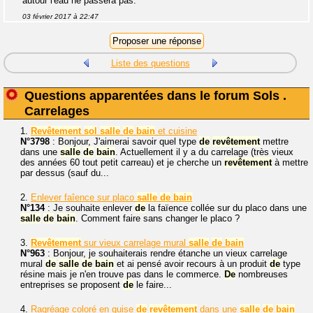
autour l'eau ne passera pas.
03 février 2017 à 22:47
Liste des questions
Questions apparentées dans le forum Sols .
Carrelages
1.
Revêtement
sol
salle
de
bain
et cuisine
N°3798
: Bonjour, J'aimerai savoir quel type
de
revêtement
mettre
dans une
salle
de
bain
. Actuellement il y a du carrelage (très vieux
des années 60 tout petit carreau) et je cherche un
revêtement
à mettre
par dessus (sauf du...
2.
Enlever faîence sur placo
salle
de
bain
N°134
: Je souhaite enlever
de
la faïence collée sur du placo dans une
salle
de
bain
. Comment faire sans changer le placo ?
3.
Revêtement
sur vieux carrelage mural
salle
de
bain
N°963
: Bonjour, je souhaiterais rendre étanche un vieux carrelage
mural
de
salle
de
bain
et ai pensé avoir recours à un produit
de
type
résine mais je n'en trouve pas dans le commerce.
De
nombreuses
entreprises se proposent
de
le faire...
4.
Ragréage coloré en guise
de
revêtement
dans une
salle
de
bain