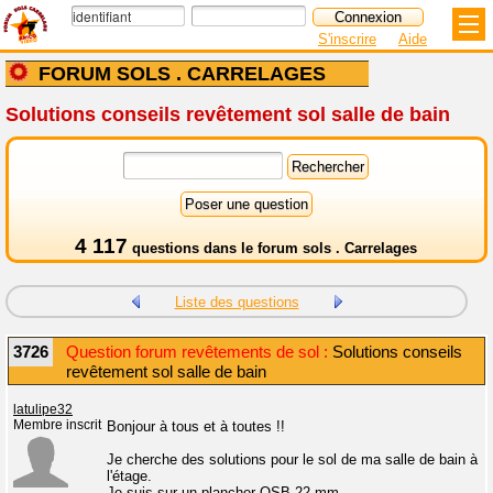
S'inscrire
Aide
FORUM SOLS . CARRELAGES
Solutions conseils revêtement sol salle de bain
4 117
questions dans le
forum sols . Carrelages
Liste des questions
3726
Question forum revêtements de sol :
Solutions conseils
revêtement sol salle de bain
latulipe32
Membre inscrit
Bonjour à tous et à toutes !!
Je cherche des solutions pour le sol de ma salle de bain à
l'étage.
Je suis sur un plancher OSB 22 mm.