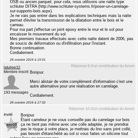
OSB ou ancien parquet, pour cela, nous utilisons une natte type
schluter DITRA (http://www.schluter-systems.fr/poser-un-carrelage-
sur-supports-bois.aspx).
Je ne vais pas entrer dans les explications techniques mais la natte
permet d'éviter la transmission de la dilatation entre le bois et le
carreau.
Pour ma part j'effectue un joint epoxy entre le mur et le sol pour
encaisser le mouvement du sol.
Mes premiers travaux effectués avec cette natte datent de 2006, pas
de soucis de déformation ou d'infiltration pour l'instant.
Bonne continuation.
Cordialement.
28 octobre 2016 à 15:01
Réponse 9 d'un contributeur du forum
latulipe32
Membre inscrit
Bonjour.
Merci alistair de votre complément d'information c'est une
autre alternative pour une réalisation en carrelage.
193 messages
Cordialement.
28 octobre 2016 à 17:32
Réponse 10 d'un contributeur du forum
Invité
Bonjour.
Étant carreleur je ne vous conseille pas du carrelage sur bois
ça ne tient pas même avec une colle adaptée, je ne prendrai
pas le risque à votre place, je mettrais du lino sans joint collé,
pas besoin d'étanchéité au sol si vous faites un silicone tout