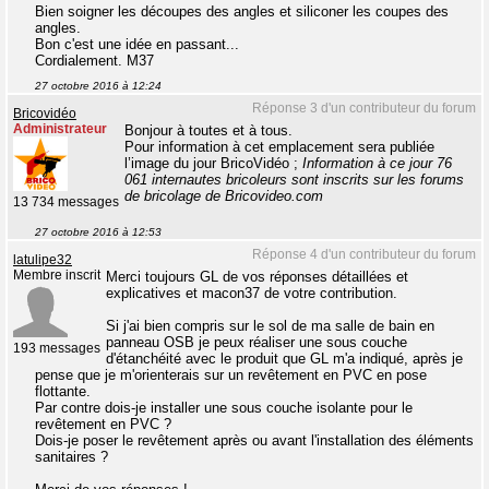
Bien soigner les découpes des angles et siliconer les coupes des
angles.
Bon c'est une idée en passant...
Cordialement. M37
27 octobre 2016 à 12:24
Réponse 3 d'un contributeur du forum
Bricovidéo
Administrateur
Bonjour à toutes et à tous.
Pour information à cet emplacement sera publiée
l’image du jour BricoVidéo ;
Information à ce jour 76
061 internautes bricoleurs sont inscrits sur les forums
de bricolage de Bricovideo.com
13 734 messages
27 octobre 2016 à 12:53
Réponse 4 d'un contributeur du forum
latulipe32
Membre inscrit
Merci toujours GL de vos réponses détaillées et
explicatives et macon37 de votre contribution.
Si j'ai bien compris sur le sol de ma salle de bain en
panneau OSB je peux réaliser une sous couche
193 messages
d'étanchéité avec le produit que GL m'a indiqué, après je
pense que je m'orienterais sur un revêtement en PVC en pose
flottante.
Par contre dois-je installer une sous couche isolante pour le
revêtement en PVC ?
Dois-je poser le revêtement après ou avant l'installation des éléments
sanitaires ?