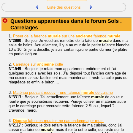
Liste des questions
Questions apparentées dans le forum Sols .
Carrelages
1.
Poser de la faïence
murale
sur une
ancienne
faïence
murale
N°2880
: Bonjour Je voudrais remettre de la faïence
murale
dans ma
salle de bains. Actuellement, il y a au mur de la petite faïence blanche
10 x 10. Si je la décolle, je suis certain qu'une partie du mur (le plâtre
en particulier) va...
2.
Carrelage sur
ancienne
colle
N°1549
: Bonjour, je refais mon appartement entièrement et j'ai
quelques soucis avec les sols. J'ai déposé tout l'ancien carrelage de
ma cuisine assez facilement mais maintenant il reste la colle puis du
réagréage et enfin le béton....
3.
Matériau pouvant recouvrir une faïence
murale
de cuisine
N°3313
: Bonjour, J'ai actuellement une faïence
murale
de couleur
rouille que je souhaiterais recouvrir. Puis-je utiliser un matériau autre
que le carrelage pour recouvrir cette faïence ? Si oui, lequel ?
D'avance, merci.
4.
Dépose
faïences murales ne pas endommager murs
N°2117
: Bonjour, je dois refaire la faïence de ma cuisine, donc j'ai
cassé ma faïence
murale
, mais il reste cette colle, qui reste sur le