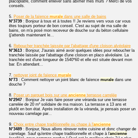
placoplâtre, comment enlever sans abîmer mes murs ? Merci de vos
conseils.
5.
Poser de la faïence
murale
dans une salle de bains
N°3739
: Bonjour à tous et à toutes !! Je reviens vers vous car vous
êtes toujours porteur de bon conseil. C'est au sujet de ma salle de
bains, on m'a posé mon receveur de douche sur du béton cellulaire
(j'attends maintenant le...
6.
Reboucher tranchée laissée par l'abattage d'une cloison alvéolaire
N°3613
: Bonjour, J'aurais aimé avoir quelques idées pour reboucher la
tranchée laissée par l'abattage d'une cloison en placo alvéolaire. La
tranchée est d'une longueur de 1540*60 et elle est située devant mon
bar. En attendant...
7.
nettoyer joint de faïence
murale
N°73
: Comment nettoyer un joint blanc de faïence
murale
dans une
douche ?
8.
Poser un parquet bois sur une
ancienne
terrasse carrelée
N°2947
: Bonjour Je vais faire poser une véranda sur une terrasse
carrelée de 20 m² solidaire de ma maison. La terrasse a 13 ans et
plutôt en bon état. Après installation de la véranda, je pensais poser un
nouveau carrelage par...
9.
Choix entre chape traditionnelle ou chape à l'
ancienne
N°3489
: Bonjour, Nous allons rénover notre cuisine et donc changer de
carrelage. Sauf qu'entre chape traditionnelle et chape à l'
ancienne