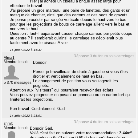
Hier j'ai acheté un ciseau à brique assez large pour
effectuer le travail.
J'ai préparé un gros marteau, une paire de lunettes, des gants et un
masque de chantier, ainsi que des cartons et des sacs de gravats.
Je pense procéder par rangée verticale depuis le haut vers le bas
pour que les projections de bouts de carrelage aillent vers le bas et
non vers le haut.
Question : faut-il auparavant casser chaque carreau par petits coups
au centre ? Il semblerait qu'ainsi le carrelage se décollerait plus
facilement avec le ciseau. A voir.
14 juillet 2022 à 16:37
Réponse 3 du forum sols carrelages
Alma1
Membre inscrit
Bonsoir
Perso, je travaillerais de droite à gauche si vous êtes
droitier et verticalement de haut en bas.
Le changement de position vous soulagerait les
5 370 messages
poignets.
Attention aux "visiteurs" qui pourraient recevoir des éclats.
Vous pouvez progresser en posant un panneau ou un carton fort qui
limiterait les projections.
Bon travail. Cordialement. Gad
14 juillet 2022 à 21:01
Réponse 4 du forum sols carrelages
shmft
Membre inscrit
Bonsoir Gad,
Voilà c'est fait en suivant votre recommandation : 3,44m²
de crédence (5.73 ml sur 0.60 de hauteur) déposés en