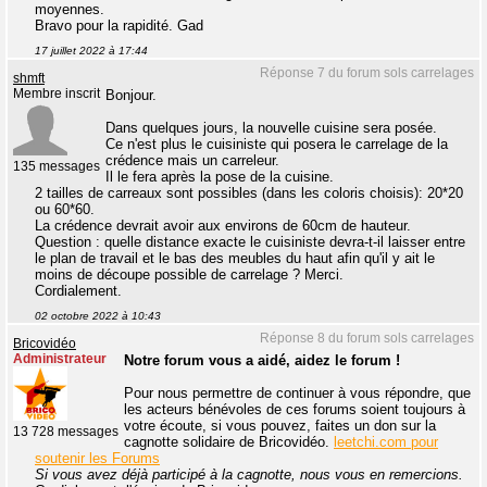
moyennes.
Bravo pour la rapidité. Gad
17 juillet 2022 à 17:44
Réponse 7 du forum sols carrelages
shmft
Membre inscrit
Bonjour.
Dans quelques jours, la nouvelle cuisine sera posée.
Ce n'est plus le cuisiniste qui posera le carrelage de la
crédence mais un carreleur.
135 messages
Il le fera après la pose de la cuisine.
2 tailles de carreaux sont possibles (dans les coloris choisis): 20*20
ou 60*60.
La crédence devrait avoir aux environs de 60cm de hauteur.
Question : quelle distance exacte le cuisiniste devra-t-il laisser entre
le plan de travail et le bas des meubles du haut afin qu'il y ait le
moins de découpe possible de carrelage ? Merci.
Cordialement.
02 octobre 2022 à 10:43
Réponse 8 du forum sols carrelages
Bricovidéo
Administrateur
Notre forum vous a aidé, aidez le forum !
Pour nous permettre de continuer à vous répondre, que
les acteurs bénévoles de ces forums soient toujours à
votre écoute, si vous pouvez, faites un don sur la
13 728 messages
cagnotte solidaire de Bricovidéo.
leetchi.com pour
soutenir les Forums
Si vous avez déjà participé à la cagnotte, nous vous en remercions.