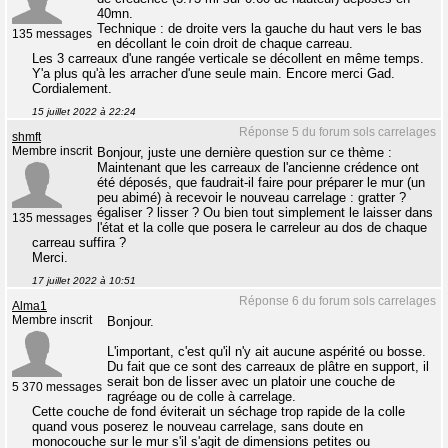
40mn.
Technique : de droite vers la gauche du haut vers le bas
135 messages
en décollant le coin droit de chaque carreau.
Les 3 carreaux d'une rangée verticale se décollent en même temps.
Y'a plus qu'à les arracher d'une seule main. Encore merci Gad.
Cordialement.
15 juillet 2022 à 22:24
Réponse 5 du forum sols carrelages
shmft
Membre inscrit
Bonjour, juste une dernière question sur ce thème :
Maintenant que les carreaux de l'ancienne crédence ont
été déposés, que faudrait-il faire pour préparer le mur (un
peu abimé) à recevoir le nouveau carrelage : gratter ?
égaliser ? lisser ? Ou bien tout simplement le laisser dans
135 messages
l'état et la colle que posera le carreleur au dos de chaque
carreau suffira ?
Merci.
17 juillet 2022 à 10:51
Réponse 6 du forum sols carrelages
Alma1
Membre inscrit
Bonjour.
L'important, c'est qu'il n'y ait aucune aspérité ou bosse.
Du fait que ce sont des carreaux de plâtre en support, il
serait bon de lisser avec un platoir une couche de
5 370 messages
ragréage ou de colle à carrelage.
Cette couche de fond éviterait un séchage trop rapide de la colle
quand vous poserez le nouveau carrelage, sans doute en
monocouche sur le mur s'il s'agit de dimensions petites ou