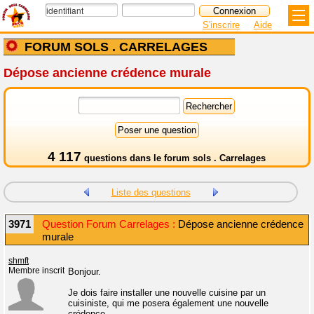
S'inscrire
Aide
FORUM SOLS . CARRELAGES
Dépose ancienne crédence murale
4 117
questions dans le
forum sols . Carrelages
Liste des questions
3971
Question Forum Carrelages :
Dépose ancienne crédence
murale
shmft
Membre inscrit
Bonjour.
Je dois faire installer une nouvelle cuisine par un
cuisiniste, qui me posera également une nouvelle
crédence.