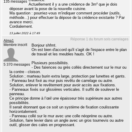
135 messages
Actuellement il y a une crédence de 3m² que je dois
déposer avant la pose de la nouvelle cuisine.
Ma question : pourriez-vous m'indiquer comment procéder (outils,
méthode...) pour effectuer la dépose de la crédence existante ? Par
avance merci.
Cordialement.
13 juillet 2022 à 17:49
Réponse 1 du forum sols carrelages
Alma1
Membre inscrit
Bonjour shfmt.
On est bien d'accord qu'il s'agit de l'espace entre le plan
de travail et les meubles hauts. OK !
Plusieurs possibilités.
5 370 messages
- Des faïences ou grès collés directement sur le mur ou
la contre - cloison.
Solution ; marteau burin extra large, protection par lunettes et gants.
- Panneau brut fixé au mur puis revêtu de carrelage ou autre.
Solution, enlever le revêtement pour avoir accès aux fixations.
- Panneaux fixés sur glissières verticales. Il suffit de soulever le
panneau.
Ce principe donne à l’œil une épaisseur très supérieure aux autres
possibilités.
Il serait étonnant que ce soit un système de fixation coulissante
horizontalement.
- Panneau collé sur le mur avec une colle néoprène ou autre.
Solution, faire levier dans un angle avec un gros tournevis ou autre
outil, glisser des cales en progressant.