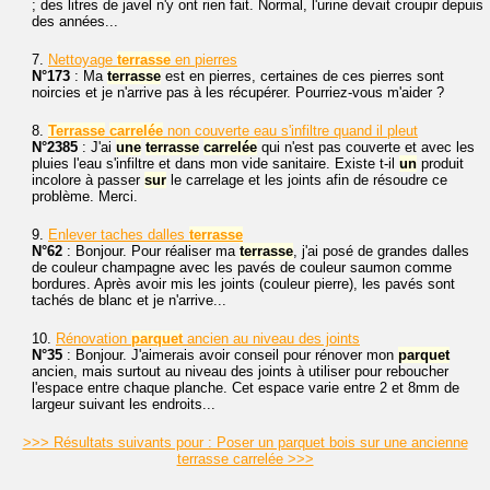
; des litres de javel n'y ont rien fait. Normal, l'urine devait croupir depuis
des années...
7.
Nettoyage
terrasse
en pierres
N°173
: Ma
terrasse
est en pierres, certaines de ces pierres sont
noircies et je n'arrive pas à les récupérer. Pourriez-vous m'aider ?
8.
Terrasse
carrelée
non couverte eau s'infiltre quand il pleut
N°2385
: J'ai
une
terrasse
carrelée
qui n'est pas couverte et avec les
pluies l'eau s'infiltre et dans mon vide sanitaire. Existe t-il
un
produit
incolore à passer
sur
le carrelage et les joints afin de résoudre ce
problème. Merci.
9.
Enlever taches dalles
terrasse
N°62
: Bonjour. Pour réaliser ma
terrasse
, j'ai posé de grandes dalles
de couleur champagne avec les pavés de couleur saumon comme
bordures. Après avoir mis les joints (couleur pierre), les pavés sont
tachés de blanc et je n'arrive...
10.
Rénovation
parquet
ancien au niveau des joints
N°35
: Bonjour. J'aimerais avoir conseil pour rénover mon
parquet
ancien, mais surtout au niveau des joints à utiliser pour reboucher
l'espace entre chaque planche. Cet espace varie entre 2 et 8mm de
largeur suivant les endroits...
>>> Résultats suivants pour : Poser un parquet bois sur une ancienne
terrasse carrelée >>>