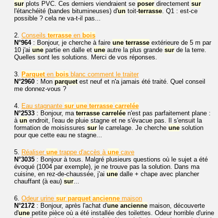
sur
plots PVC. Ces derniers viendraient se
poser
directement
sur
l'étanchéité (bandes bitumineuses) d'
un
toit-
terrasse
. Q1 : est-ce
possible ? cela ne va-t-il pas...
2.
Conseils
terrasse
en
bois
N°964
: Bonjour, je cherche à faire
une
terrasse
extérieure de 5 m par
10 j'ai
une
partie en dalle et
une
autre la plus grande
sur
de la terre.
Quelles sont les solutions. Merci de vos réponses.
3.
Parquet
en
bois
blanc comment le traiter
N°2960
: Mon
parquet
est neuf et n'a jamais été traité. Quel conseil
me donnez-vous ?
4.
Eau stagnante
sur
une
terrasse
carrelée
N°2533
: Bonjour, ma
terrasse
carrelée
n'est pas parfaitement plane :
à
un
endroit, l'eau de pluie stagne et ne s'évacue pas. Il s'ensuit la
formation de moisissures
sur
le carrelage. Je cherche
une
solution
pour que cette eau ne stagne...
5.
Réaliser
une
trappe d'accès à
une
cave
N°3035
: Bonjour à tous. Malgré plusieurs questions où le sujet a été
évoqué (1004 par exemple), je ne trouve pas la solution. Dans ma
cuisine, en rez-de-chaussée, j'ai
une
dalle + chape avec plancher
chauffant (à eau)
sur
...
6.
Odeur urine
sur
parquet
ancienne
maison
N°2172
: Bonjour, après l'achat d'
une
ancienne
maison, découverte
d'
une
petite pièce où a été installée des toilettes. Odeur horrible d'urine