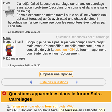
Invité
J'ai déjà réalisé la pose de carrelage sur un ancien carrelage
sans aucun problème (ceci dans une cuisine et dans une salle
de bains).
Je vais exécuter ce même travail sur le sol d'une véranda (sol
qui était terrasse) après avoir étalé une chape de ciment
hydrofuge sur l'ancien carrelage pour les remontées éventuelles par
capillarité.
12 septembre 2011 à 21:46
Questions Réponses 4 sol et carrelage
Marie
Membre inscrit
Bonjour, je ne sais pas si j'ai bien compris votre projet,
mais avant d'étanchéifier une dalle extérieure, je vous
conseille de voir la
question 4084
du forum maçonnerie
pour éviter des ennuis. Cordialement.
6 115 messages
13 septembre 2011 à 19:56
Liste des questions
Questions apparentées dans le forum Sols .
Carrelages
1.
Terrasse
en caillebotis
bois
sur
plots PVC
N°3061
: Bonjour, Je souhaite faire
une
terrasse
en caillebotis
bois