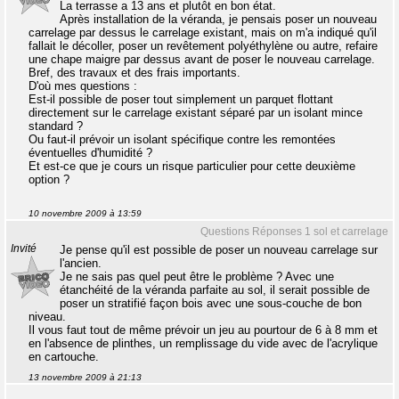
La terrasse a 13 ans et plutôt en bon état.
Après installation de la véranda, je pensais poser un nouveau
carrelage par dessus le carrelage existant, mais on m'a indiqué qu'il
fallait le décoller, poser un revêtement polyéthylène ou autre, refaire
une chape maigre par dessus avant de poser le nouveau carrelage.
Bref, des travaux et des frais importants.
D'où mes questions :
Est-il possible de poser tout simplement un parquet flottant
directement sur le carrelage existant séparé par un isolant mince
standard ?
Ou faut-il prévoir un isolant spécifique contre les remontées
éventuelles d'humidité ?
Et est-ce que je cours un risque particulier pour cette deuxième
option ?
10 novembre 2009 à 13:59
Questions Réponses 1 sol et carrelage
Invité
Je pense qu'il est possible de poser un nouveau carrelage sur
l'ancien.
Je ne sais pas quel peut être le problème ? Avec une
étanchéité de la véranda parfaite au sol, il serait possible de
poser un stratifié façon bois avec une sous-couche de bon
niveau.
Il vous faut tout de même prévoir un jeu au pourtour de 6 à 8 mm et
en l'absence de plinthes, un remplissage du vide avec de l'acrylique
en cartouche.
13 novembre 2009 à 21:13