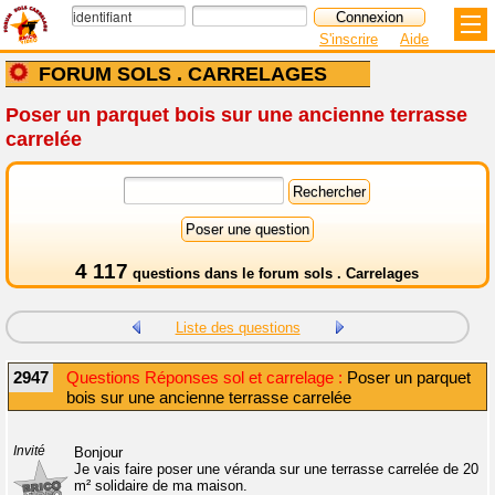
S'inscrire
Aide
FORUM SOLS . CARRELAGES
Poser un parquet bois sur une ancienne terrasse
carrelée
4 117
questions dans le
forum sols . Carrelages
Liste des questions
2947
Questions Réponses sol et carrelage :
Poser un parquet
bois sur une ancienne terrasse carrelée
Invité
Bonjour
Je vais faire poser une véranda sur une terrasse carrelée de 20
m² solidaire de ma maison.