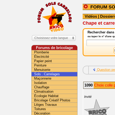
FORUM SO
Vidéos
|
Dossier
Chape et carre
Rechercher dans l
ou taper le n° d'une 
Choisissez votre langue
Forums de bricolage
Plomberie
Électricité
Papier peint
Peinture
Menuiserie
Question pr
Sols . Carrelages
Maçonnerie
Isolation
1090
Choix colle 
Chauffage
Climatisation
Écologie Habitat
Invité
Bricolage Créatif Photos
Litiges Travaux
Toitures
Décoration