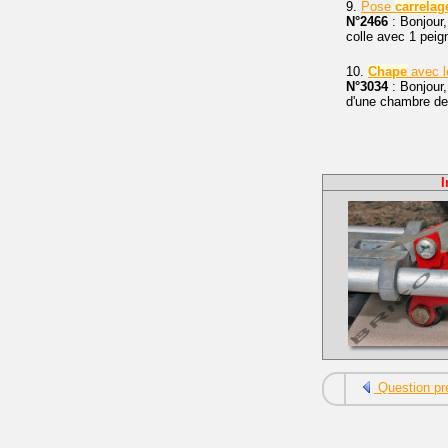
9.
Pose
carrelag
N°2466
: Bonjour,
colle avec 1 peig
10.
Chape
avec l
N°3034
: Bonjour,
d'une chambre de 
I
Question pr