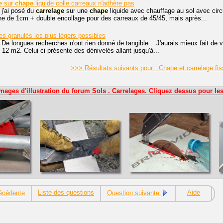
e
sur
chape
liquide colle carreaux n'adhère pas
 j'ai posé du
carrelage
sur une
chape
liquide avec chauffage au sol avec circu
ne de 1cm + double encollage pour des carreaux de 45/45, mais après...
es granulés les plus légers possibles
 De longues recherches n'ont rien donné de tangible... J'aurais mieux fait de veni
12 m2. Celui ci présente des dénivelés allant jusqu'à...
>>> Résultats suivants pour : Chape et carrelage fi
mages d'illustration du forum Sols . Carrelages. Cliquez dessus pour les
Liste des questions
Aide
écédente
Question suivante