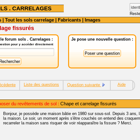
LS . CARRELAGES
Reste
s
|
Tout les sols carrelage
|
Fabricants
|
Images
lage fissurés
e forum sols . Carrelages :
Je pose une nouvelle question :
question pour y accéder directement
Liste des questions
Aide
écédente
Question suivante
poser du revêtements de sol :
Chape et carrelage fissurés
Bonjour, je possède une maison bâtie en 1980 sur sous-sol. Depuis 3 ans, la
la maison. Le soir, un moment après s'être couchés on entend des craqu
recarreler la maison sans risquer de voir réapparaître la fissure ? Merci.