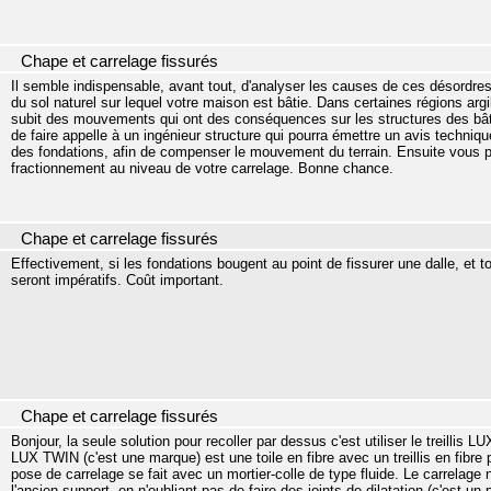
Chape et carrelage fissurés
Il semble indispensable, avant tout, d'analyser les causes de ces désordr
du sol naturel sur lequel votre maison est bâtie. Dans certaines régions argi
subit des mouvements qui ont des conséquences sur les structures des bât
de faire appelle à un ingénieur structure qui pourra émettre un avis techniqu
des fondations, afin de compenser le mouvement du terrain. Ensuite vous po
fractionnement au niveau de votre carrelage. Bonne chance.
Chape et carrelage fissurés
Effectivement, si les fondations bougent au point de fissurer une dalle, et 
seront impératifs. Coût important.
Chape et carrelage fissurés
Bonjour, la seule solution pour recoller par dessus c'est utiliser le treillis 
LUX TWIN (c'est une marque) est une toile en fibre avec un treillis en fibre 
pose de carrelage se fait avec un mortier-colle de type fluide. Le carrelage 
l'ancien support, en n'oubliant pas de faire des joints de dilatation (c'est u