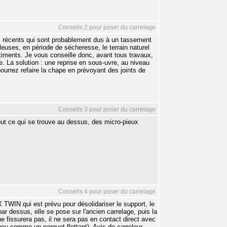
Conseils 2 pour poser du carrelage
es récents qui sont probablement dus à un tassement
leuses, en période de sécheresse, le terrain naturel
iments. Je vous conseille donc, avant tous travaux,
e. La solution : une reprise en sous-uvre, au niveau
urrez refaire la chape en prévoyant des joints de
Conseils 3 pour poser du carrelage
tout ce qui se trouve au dessus, des micro-pieux
Conseils 4 pour poser du carrelage
LUX TWIN qui est prévu pour désolidariser le support, le
par dessus, elle se pose sur l'ancien carrelage, puis la
ne fissurera pas, il ne sera pas en contact direct avec
n peu comme un parquet flottant). Avis de carreleur.