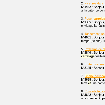
2.
Fissures dans
N°1482
: Bonjour,
anhydrite. Le con
3.
Poser
carrela
N°1385
: Bonjour,
envisage la réali
4.
Tassement iso
N°4051
: Bonjour 
temps (20 ans). Il
5.
Problème de
c
N°3840
: Bonjour 
carrelage
visible
6.
Eviter fissures
N°2145
: Bonsoir,
7.
Chape
pour
ca
N°3688
: Bonjour,
terre
et
une partie
8.
Conseils terras
N°3642
: Bonjour,
à la maison. Appa