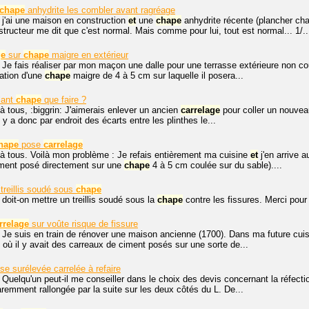
chape
anhydrite les combler avant ragréage
 j'ai une maison en construction
et
une
chape
anhydrite récente (plancher cha
structeur me dit que c'est normal. Mais comme pour lui, tout est normal... 1/..
ge
sur
chape
maigre en extérieur
 Je fais réaliser par mon maçon une dalle pour une terrasse extérieure non c
sation d'une
chape
maigre de 4 à 5 cm sur laquelle il posera...
lant
chape
que faire ?
à tous, :biggrin: J'aimerais enlever un ancien
carrelage
pour coller un nouveau
 y a donc par endroit des écarts entre les plinthes le...
hape
pose
carrelage
à tous. Voilà mon problème : Je refais entièrement ma cuisine
et
j'en arrive 
ment posé directement sur une
chape
4 à 5 cm coulée sur du sable)....
 treillis soudé sous
chape
 doit-on mettre un treillis soudé sous la
chape
contre les fissures. Merci pour
rrelage
sur voûte risque de fissure
 Je suis en train de rénover une maison ancienne (1700). Dans ma future cuisi
 où il y avait des carreaux de ciment posés sur une sorte de...
se surélevée carrelée à refaire
 Quelqu'un peut-il me conseiller dans le choix des devis concernant la réfect
remment rallongée par la suite sur les deux côtés du L. De...