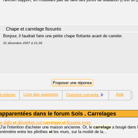
Chape et carrelage fissurés
Bonjour, il faudrait faire une petite chape flottante avant de carreler.
31 décembre 2007 à 21:28
Liste des questions
Aide
écédente
Question suivante
apparentées dans le forum Sols . Carrelages
e dalle
et
désordres sur
carrelage
et
fissures murs
J'ai l'intention d'acheter une maison ancienne. Or, le
carrelage
a bougé dans l'
entimètre entre les plinthes
et
les murs, sur la moitié de la...