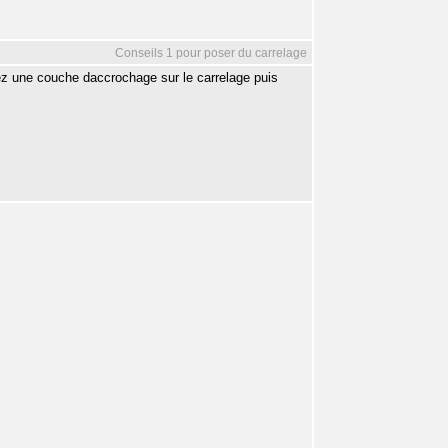
Conseils 1 pour poser du carrelage
tez une couche daccrochage sur le carrelage puis