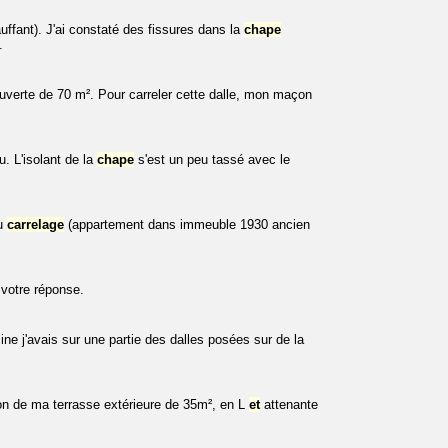
uffant). J'ai constaté des fissures dans la
chape
.
ouverte de 70 m². Pour carreler cette dalle, mon maçon
. L'isolant de la
chape
s'est un peu tassé avec le
au
carrelage
(appartement dans immeuble 1930 ancien
 votre réponse.
ne j'avais sur une partie des dalles posées sur de la
ion de ma terrasse extérieure de 35m², en L
et
attenante