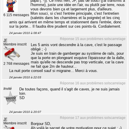
papa (: -)). Ce n'est rien, JF, pas de souci (j'ai transmis à
l'homme), juste une idée en l'air, ou plutôt par terre, nous
vous devons bien ça et largement plus, d'ailleurs.
Mon souci, si c'est l'entrée principale, c'est l'entretien
6 115 messages
(saletés dans les charnières et la poignée) et les cinq
amis qui arrivent en même temps et stationnent dans l'entrée, donc
sur la porte... Il faudra être prudent sur ces points-là. Cordialement.
24 janvier 2010 à 08:47
Réponse 15 aux problèmes solscarrelage
JF
Membre inscrit
Les 5 amis vont descendre à la cave, c'est le passage
obligé ; -)
Je suis en train de gamberger au système de rails, pour
que la porte en plongeant esquive l'épaisseur de la dalle,
mais qu'elle ne descende pas trop verticale, car la cave
2 768 messages
ne fait que 2m de hauteur...
La nuit porte conseil sauf si migraine... Merci à vous.
24 janvier 2010 à 22:03
Réponse 16 aux problèmes solscarrelage
Invité
De toutes façons, quand il s'agit de caves, je ne suis jamais
loin.
SD
24 janvier 2010 à 20:07
Réponse 17 aux problèmes solscarrelage
JF
Membre inscrit
Bonjour SD,
Ah voilà le secret de votre motivation pour ce sujet ; -)