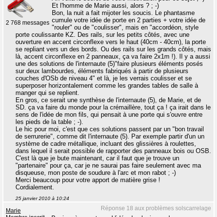
Et l'homme de Marie aussi, alors ? ; -)
Bon, la nuit a fait mijoter les soucis. Le phantasme
cumule votre idée de porte en 2 parties + votre idée de
2 768 messages
"rouler" ou de "coulisser", mais en "accordéon, style
porte coulissante KZ. Des rails, sur les petits côtés, avec une
ouverture en accent circonflexe vers le haut (40cm - 40cm), la porte
se repliant vers un des bords. Ou des rails sur les grands côtés, mais
là, accent circonflexe en 2 panneaux, ça va faire 2x1m !). Il y a aussi
une des solutions de l'internaute (5)"faire plusieurs éléments posés
sur deux lambourdes, éléments fabriqués à partir de plusieurs
couches d'OSb de niveau 4" et là, je les verrais coulisser et se
superposer horizontalement comme les grandes tables de salle à
manger qui se replient.
En gros, ce serait une synthèse de l'internaute (5), de Marie, et de
SD. ça va faire du monde pour la crémaillère, tout ça ! ça irait dans le
sens de l'idée de mon fils, qui pensait à une porte qui s'ouvre entre
les pieds de la table ; -).
Le hic pour moi, c'est que ces solutions passent par un "bon travail
de serrurerie", comme dit l'internaute (5). Par exemple partir d'un un
système de cadre métallique, incluant des glissières à roulettes,
dans lequel il serait possible de rapporter des panneaux bois ou OSB.
C'est là que je bute maintenant, car il faut que je trouve un
"partenaire" pour ça, car je ne saurai pas faire seulement avec ma
disqueuse, mon poste de soudure à l'arc et mon rabot ; -)
Merci beaucoup pour votre apport de matière grise !
Cordialement.
25 janvier 2010 à 10:24
Réponse 18 aux problèmes solscarrelage
Marie