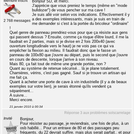
Membre inscrit
Bonjour SD, et merci.
J'apprécie que vous preniez le temps (même en "mode
bulldozer") de vous pencher sur ma cave !
Je suis allé voir selon vos indications. Effectivement il y
a des exemples intéressants, mais je suis en train de
2 768 messages
me demander si c'est à la portée du bricoleur "ordinaire"
!
Quel genre de panneau prendriez-vous pour que ça résiste aux gens
qui passent dessus ? Ensuite, comme ça risque d'être lourd, il me la
faudrait en 2 parties, mais si je divise en 2 fois 200x40 (avec
ouverture longitudinale vers le haut) je ne vois pas ce qui va
empêcher la flexion au milieu. Il faudrait donc que le fasse un
panneau de 100x80 que j'ouvre au départ, puis le second que j'ouvre
en cours de descente, lorsque j'arrive à son niveau.
Mais 80, ça fait tout de même une grande portée, non ?
Quant au système de retenue sécurisé... là je plane totalement.
Charnières, vérins, c'est pas gagné. Sauf si je trouve un artisan qui
me fait ça.
Quant à acheter une porte de cave à vin industrielle (il y a de beaux
exemples sur votre lien), je serais étonné qu'ils vendent ça
séparément...
A suivre...
Merci encore.
21 janvier 2010 à 00:34
Réponse 3 aux problèmes solscarrelage
Invité
Bonjour,
Pour résister au passage, je reviendrais, une fois de plus, à un
osb habillé... Pour un entraxe de 80 et des passages peu
fréquents, du 22 devrait suffire, mais plus serait parfait.. et pour