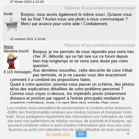
27 février 2010 à 12:26
Réponse 43 aux problèmes solscarrelage
Invité
Bonjour, nous avons également le même souci. Qu'avez-vous
fait au final ? Auriez-vous une photo à nous communiquer ?
Merci par avance pour votre aide ! Cordialement.
22 octobre 2011 à 16:42
Réponse 44 aux problèmes solscarrelage
Marie
Membre inscrit
Bonjour, je me permets de vous répondre pour notre très
cher JF, débordé, qui se fait rare sur ce forum depuis
bien trop longtemps et ne verra sans doute pas votre
question.
Aux dernières nouvelles, cette descente de cave n'était
6 115 messages
pas terminée, et je ne saurais vous dire exactement
comment il a combiné les propositions faites.
Quant à votre question, pourriez-vous passer un schéma, des photos
et/ou des explications détaillées de votre problème personnel ?
Comme vous voyez ci-dessus, les impératifs posés (notamment
distance et position par rapport à l'entrée principale) rendaient la
question complexe, mais ça peut être plus simple chez vous.
Cordialement.
Les cookies nous permettent de personnaliser le contenu et les annonces,
d'offrir des fonctionnalités relatives aux médias sociaux et d'analyser notre
23 octobre 2011 à 09:58
trafic. Nous partageons également des informations sur l'utilisation de notre
Réponse 45 aux problèmes solscarrelage
site avec nos partenaires de médias sociaux, de publicité et d'analyse, qui
peuvent combiner celles-ci avec d'autres informations que vous leur avez
Invité
Bonjour,
fournies ou qu'ils ont collectées lors de votre utilisation de leurs services.
×
En savoir plus
Ok
Je re-déterre ce post si jamais Marie est toujours là.