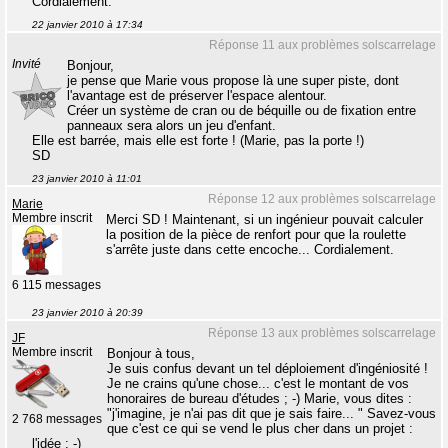
Cordialement.
22 janvier 2010 à 17:34
Réponse 11 aux problèmes solscarrelage
Invité
Bonjour,
je pense que Marie vous propose là une super piste, dont
l'avantage est de préserver l'espace alentour.
Créer un système de cran ou de béquille ou de fixation entre
panneaux sera alors un jeu d'enfant.
Elle est barrée, mais elle est forte ! (Marie, pas la porte !)
SD
23 janvier 2010 à 11:01
Réponse 12 aux problèmes solscarrelage
Marie
Membre inscrit
Merci SD ! Maintenant, si un ingénieur pouvait calculer
la position de la pièce de renfort pour que la roulette
s'arrête juste dans cette encoche... Cordialement.
6 115 messages
23 janvier 2010 à 20:39
Réponse 13 aux problèmes solscarrelage
JF
Membre inscrit
Bonjour à tous,
Je suis confus devant un tel déploiement d'ingéniosité !
Je ne crains qu'une chose... c'est le montant de vos
honoraires de bureau d'études ; -) Marie, vous dites :
"j'imagine, je n'ai pas dit que je sais faire... " Savez-vous
2 768 messages
que c'est ce qui se vend le plus cher dans un projet :
l'idée ; -)