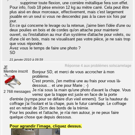
supprimer toute flexion, une cornière métallique fera son effet.
Pour info, l'osb 18 pèse environ 12 kg au mètre carré. Cela peut être
plus aisé en deux morceaux, effectivement, mais c'est largement
jouable en un seul si vous ne descendez pas à la cave six fois par
jour.
En ce qui concerne le levage ou la retenue, j'aime bien l'idée d'une ou
deux poulies en bois et de cordes qu'on attache pour maintenir
ouvert, ou l'installation au mur d'un système d'attache pour volets, ou
d'une clé en bois, mais ne visualisant pas votre pièce, je ne sais trop
que vous répondre.
Avez vous le temps de faire une photo ?
SD
21 janvier 2010 à 09:59
Réponse 4 aux problèmes solscarrelage
JF
Membre inscrit
Bonjour SD, et merci de vous accrocher à mon
problème.
C'est promis, j'en mettrai une au frais pour vous là-
dessous... et une pour Marie ; -)
Je n'ai sous la main qu'une photo d'avant la chape. Vous
2 768 messages
verrez que la trappe est juste en face de la porte
d'entrée (sympa pour se défaire d'un vieil ennemi). Sur la hauteur du
coffrage j'ai l'isolant et la chape, puis le futur carrelage. Le coffrage
est en retrait de 15cm des bords de la trémie.
Pour les poulies et l'attache, je n'ai rien autour, je ne peux faire
quelque chose que depuis dessous.
Pour agrandir l'image, cliquez dessus.