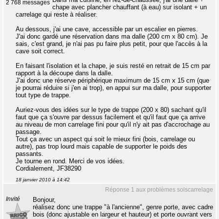
2 768 messages
chape avec plancher chauffant (à eau) sur isolant + un
carrelage qui reste à réaliser.
Au dessous, j'ai une cave, accessible par un escalier en pierres.
J'ai donc gardé une réservation dans ma dalle (200 cm x 80 cm). Je
sais, c'est grand, je n'ai pas pu faire plus petit, pour que l'accès à la
cave soit correct.
En faisant l'isolation et la chape, je suis resté en retrait de 15 cm par
rapport à la découpe dans la dalle.
J'ai donc une réserve périphérique maximum de 15 cm x 15 cm (que
je pourrai réduire si j'en ai trop), en appui sur ma dalle, pour supporter
tout type de trappe.
Auriez-vous des idées sur le type de trappe (200 x 80) sachant qu'il
faut que ça s'ouvre par dessus facilement et qu'il faut que ça arrive
au niveau de mon carrelage fini pour qu'il n'y ait pas d'accrochage au
passage.
Tout ça avec un aspect qui soit le mieux fini (bois, carrelage ou
autre), pas trop lourd mais capable de supporter le poids des
passants.
Je tourne en rond. Merci de vos idées.
Cordialement, JF38290
18 janvier 2010 à 14:42
Réponse 1 aux problèmes solscarrelage
Invité
Bonjour,
réalisez donc une trappe "à l'ancienne", genre porte, avec cadre
bois (donc ajustable en largeur et hauteur) et porte ouvrant vers