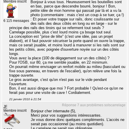
Membre inscrit
Bonjour à vous tous. Heureusement les bouteilles sont
en bas, parce que descendre bourré, bonjour ! Bon,
petite idée de mon homme qui passait par là et a vu la
photo (commentaire : mais c'est un coup à se tuer, ça !)
: Et poser votre trappe sur rails, donc coulissante sur
6 115 messages
des rails des deux côtés en long ou en large - sur le
principe des rails des tiroirs qui se referment tout seuls ?
Carrelage possible, plus c'est lourd moins ça bouge tout seul.
La conception est "prise de tête" (c'est une idée, pas un projet
élaboré), et il faut pouvoir sécuriser la porte quand on ouvre la trappe,
mais ce serait jouable, et moins lourd à manuvrer si les rails sont sur
les petits côtés, avec poignée d'ouverture noyée sur un des côtés
longs.
Vous avez la place (100 de dégagement sur un des côtés) ?
Pour l'OSB, sur 80, ça me semble jouable, en 22 minimum.
On pourrait même envisager un renfort mobile au milieu (basculant ou
fixe sous panneau, en travers de l'escalier), qu'on relève une fois la
trappe ouverte.
Le gros avantage, c'est qu'on n'est pas sur le vide pendant
l'ouverture.
Bon, il est aussi dingue que moi ? Fort probable ! Qu'est-ce qu'on ne
ferait pas pour une visite de cave ! Cordialement.
21 janvier 2010 à 21:54
Réponse 7 aux problèmes solscarrelage
JF
Membre inscrit
Bonjour cher internaute (5),
Merci pour vos suggestions intéressantes.
Je vous donne donc quelques compléments. L'accès ne
serait pas occasionnel (au moins quotidien).
Le carrelage ne serait pas obligatoire.