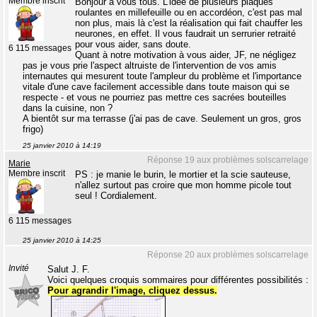
Membre inscrit
Bonjour à vous tous. L'idée de plusieurs plaques
roulantes en millefeuille ou en accordéon, c'est pas mal
non plus, mais là c'est la réalisation qui fait chauffer les
neurones, en effet. Il vous faudrait un serrurier retraité
pour vous aider, sans doute.
6 115 messages
Quant à notre motivation à vous aider, JF, ne négligez
pas je vous prie l'aspect altruiste de l'intervention de vos amis
internautes qui mesurent toute l'ampleur du problème et l'importance
vitale d'une cave facilement accessible dans toute maison qui se
respecte - et vous ne pourriez pas mettre ces sacrées bouteilles
dans la cuisine, non ?
A bientôt sur ma terrasse (j'ai pas de cave. Seulement un gros, gros
frigo)
25 janvier 2010 à 14:19
Réponse 19 aux problèmes solscarrelage
Marie
Membre inscrit
PS : je manie le burin, le mortier et la scie sauteuse,
n'allez surtout pas croire que mon homme picole tout
seul ! Cordialement.
6 115 messages
25 janvier 2010 à 14:25
Réponse 20 aux problèmes solscarrelage
Invité
Salut J. F.
Voici quelques croquis sommaires pour différentes possibilités :
Pour agrandir l'image, cliquez dessus.