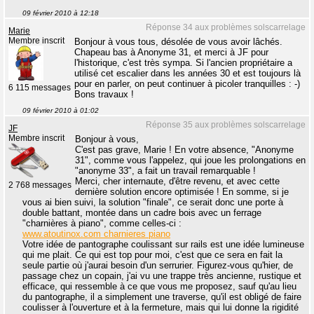
09 février 2010 à 12:18
Réponse 34 aux problèmes solscarrelage
Marie
Membre inscrit
Bonjour à vous tous, désolée de vous avoir lâchés.
Chapeau bas à Anonyme 31, et merci à JF pour
l'historique, c'est très sympa. Si l'ancien propriétaire a
utilisé cet escalier dans les années 30 et est toujours là
pour en parler, on peut continuer à picoler tranquilles : -)
6 115 messages
Bons travaux !
09 février 2010 à 01:02
Réponse 35 aux problèmes solscarrelage
JF
Membre inscrit
Bonjour à vous,
C'est pas grave, Marie ! En votre absence, "Anonyme
31", comme vous l'appelez, qui joue les prolongations en
"anonyme 33", a fait un travail remarquable !
Merci, cher internaute, d'être revenu, et avec cette
2 768 messages
dernière solution encore optimisée ! En somme, si je
vous ai bien suivi, la solution "finale", ce serait donc une porte à
double battant, montée dans un cadre bois avec un ferrage
"charnières à piano", comme celles-ci :
www.atoutinox.com charnieres piano
Votre idée de pantographe coulissant sur rails est une idée lumineuse
qui me plait. Ce qui est top pour moi, c'est que ce sera en fait la
seule partie où j'aurai besoin d'un serrurier. Figurez-vous qu'hier, de
passage chez un copain, j'ai vu une trappe très ancienne, rustique et
efficace, qui ressemble à ce que vous me proposez, sauf qu'au lieu
du pantographe, il a simplement une traverse, qu'il est obligé de faire
coulisser à l'ouverture et à la fermeture, mais qui lui donne la rigidité