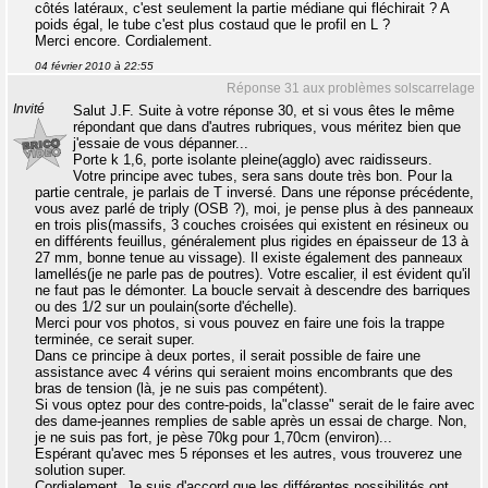
côtés latéraux, c'est seulement la partie médiane qui fléchirait ? A
poids égal, le tube c'est plus costaud que le profil en L ?
Merci encore. Cordialement.
04 février 2010 à 22:55
Réponse 31 aux problèmes solscarrelage
Invité
Salut J.F. Suite à votre réponse 30, et si vous êtes le même
répondant que dans d'autres rubriques, vous méritez bien que
j'essaie de vous dépanner...
Porte k 1,6, porte isolante pleine(agglo) avec raidisseurs.
Votre principe avec tubes, sera sans doute très bon. Pour la
partie centrale, je parlais de T inversé. Dans une réponse précédente,
vous avez parlé de triply (OSB ?), moi, je pense plus à des panneaux
en trois plis(massifs, 3 couches croisées qui existent en résineux ou
en différents feuillus, généralement plus rigides en épaisseur de 13 à
27 mm, bonne tenue au vissage). Il existe également des panneaux
lamellés(je ne parle pas de poutres). Votre escalier, il est évident qu'il
ne faut pas le démonter. La boucle servait à descendre des barriques
ou des 1/2 sur un poulain(sorte d'échelle).
Merci pour vos photos, si vous pouvez en faire une fois la trappe
terminée, ce serait super.
Dans ce principe à deux portes, il serait possible de faire une
assistance avec 4 vérins qui seraient moins encombrants que des
bras de tension (là, je ne suis pas compétent).
Si vous optez pour des contre-poids, la"classe" serait de le faire avec
des dame-jeannes remplies de sable après un essai de charge. Non,
je ne suis pas fort, je pèse 70kg pour 1,70cm (environ)...
Espérant qu'avec mes 5 réponses et les autres, vous trouverez une
solution super.
Cordialement. Je suis d'accord que les différentes possibilités ont