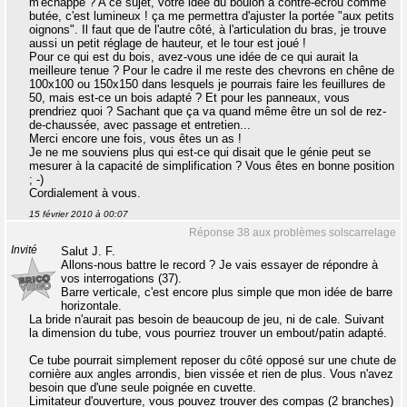
m'échappe ? A ce sujet, votre idée du boulon à contre-écrou comme
butée, c'est lumineux ! ça me permettra d'ajuster la portée "aux petits
oignons". Il faut que de l'autre côté, à l'articulation du bras, je trouve
aussi un petit réglage de hauteur, et le tour est joué !
Pour ce qui est du bois, avez-vous une idée de ce qui aurait la
meilleure tenue ? Pour le cadre il me reste des chevrons en chêne de
100x100 ou 150x150 dans lesquels je pourrais faire les feuillures de
50, mais est-ce un bois adapté ? Et pour les panneaux, vous
prendriez quoi ? Sachant que ça va quand même être un sol de rez-
de-chaussée, avec passage et entretien...
Merci encore une fois, vous êtes un as !
Je ne me souviens plus qui est-ce qui disait que le génie peut se
mesurer à la capacité de simplification ? Vous êtes en bonne position
; -)
Cordialement à vous.
15 février 2010 à 00:07
Réponse 38 aux problèmes solscarrelage
Invité
Salut J. F.
Allons-nous battre le record ? Je vais essayer de répondre à
vos interrogations (37).
Barre verticale, c'est encore plus simple que mon idée de barre
horizontale.
La bride n'aurait pas besoin de beaucoup de jeu, ni de cale. Suivant
la dimension du tube, vous pourriez trouver un embout/patin adapté.
Ce tube pourrait simplement reposer du côté opposé sur une chute de
cornière aux angles arrondis, bien vissée et rien de plus. Vous n'avez
besoin que d'une seule poignée en cuvette.
Limitateur d'ouverture, vous pouvez trouver des compas (2 branches)