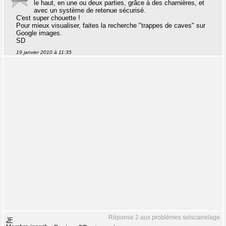
le haut, en une ou deux parties, grâce à des charnières, et
avec un système de retenue sécurisé.
C'est super chouette !
Pour mieux visualiser, faites la recherche "trappes de caves" sur
Google images.
SD
19 janvier 2010 à 11:35
Réponse 2 aux problèmes solscarrelage
JF