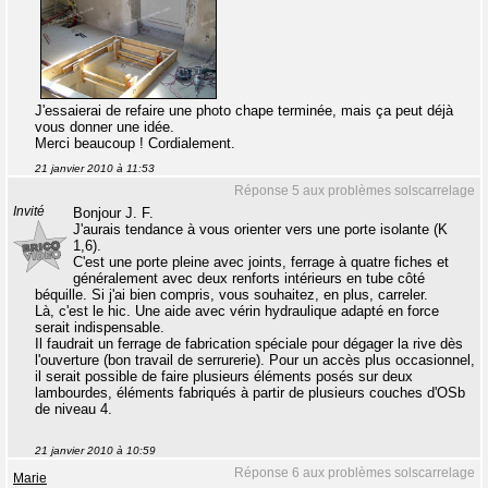
J'essaierai de refaire une photo chape terminée, mais ça peut déjà
vous donner une idée.
Merci beaucoup ! Cordialement.
21 janvier 2010 à 11:53
Réponse 5 aux problèmes solscarrelage
Invité
Bonjour J. F.
J'aurais tendance à vous orienter vers une porte isolante (K
1,6).
C'est une porte pleine avec joints, ferrage à quatre fiches et
généralement avec deux renforts intérieurs en tube côté
béquille. Si j'ai bien compris, vous souhaitez, en plus, carreler.
Là, c'est le hic. Une aide avec vérin hydraulique adapté en force
serait indispensable.
Il faudrait un ferrage de fabrication spéciale pour dégager la rive dès
l'ouverture (bon travail de serrurerie). Pour un accès plus occasionnel,
il serait possible de faire plusieurs éléments posés sur deux
lambourdes, éléments fabriqués à partir de plusieurs couches d'OSb
de niveau 4.
21 janvier 2010 à 10:59
Réponse 6 aux problèmes solscarrelage
Marie