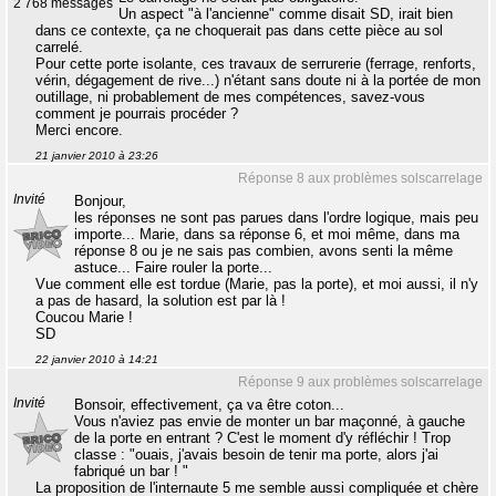
2 768 messages
Un aspect "à l'ancienne" comme disait SD, irait bien
dans ce contexte, ça ne choquerait pas dans cette pièce au sol
carrelé.
Pour cette porte isolante, ces travaux de serrurerie (ferrage, renforts,
vérin, dégagement de rive...) n'étant sans doute ni à la portée de mon
outillage, ni probablement de mes compétences, savez-vous
comment je pourrais procéder ?
Merci encore.
21 janvier 2010 à 23:26
Réponse 8 aux problèmes solscarrelage
Invité
Bonjour,
les réponses ne sont pas parues dans l'ordre logique, mais peu
importe... Marie, dans sa réponse 6, et moi même, dans ma
réponse 8 ou je ne sais pas combien, avons senti la même
astuce... Faire rouler la porte...
Vue comment elle est tordue (Marie, pas la porte), et moi aussi, il n'y
a pas de hasard, la solution est par là !
Coucou Marie !
SD
22 janvier 2010 à 14:21
Réponse 9 aux problèmes solscarrelage
Invité
Bonsoir, effectivement, ça va être coton...
Vous n'aviez pas envie de monter un bar maçonné, à gauche
de la porte en entrant ? C'est le moment d'y réfléchir ! Trop
classe : "ouais, j'avais besoin de tenir ma porte, alors j'ai
fabriqué un bar ! "
La proposition de l'internaute 5 me semble aussi compliquée et chère