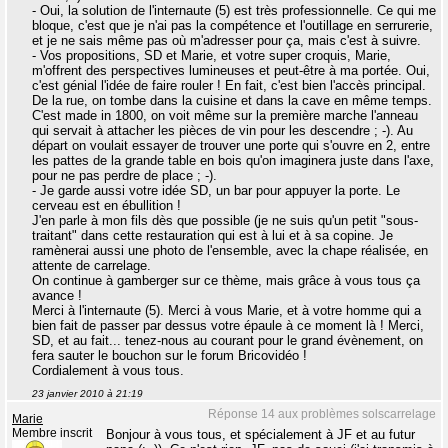
- Oui, la solution de l'internaute (5) est très professionnelle. Ce qui me
bloque, c'est que je n'ai pas la compétence et l'outillage en serrurerie,
et je ne sais même pas où m'adresser pour ça, mais c'est à suivre.
- Vos propositions, SD et Marie, et votre super croquis, Marie,
m'offrent des perspectives lumineuses et peut-être à ma portée. Oui,
c'est génial l'idée de faire rouler ! En fait, c'est bien l'accès principal.
De la rue, on tombe dans la cuisine et dans la cave en même temps.
C'est made in 1800, on voit même sur la première marche l'anneau
qui servait à attacher les pièces de vin pour les descendre ; -). Au
départ on voulait essayer de trouver une porte qui s'ouvre en 2, entre
les pattes de la grande table en bois qu'on imaginera juste dans l'axe,
pour ne pas perdre de place ; -).
- Je garde aussi votre idée SD, un bar pour appuyer la porte. Le
cerveau est en ébullition !
J'en parle à mon fils dès que possible (je ne suis qu'un petit "sous-
traitant" dans cette restauration qui est à lui et à sa copine. Je
ramènerai aussi une photo de l'ensemble, avec la chape réalisée, en
attente de carrelage.
On continue à gamberger sur ce thème, mais grâce à vous tous ça
avance !
Merci à l'internaute (5). Merci à vous Marie, et à votre homme qui a
bien fait de passer par dessus votre épaule à ce moment là ! Merci,
SD, et au fait... tenez-nous au courant pour le grand évènement, on
fera sauter le bouchon sur le forum Bricovidéo !
Cordialement à vous tous.
23 janvier 2010 à 21:19
Réponse 14 aux problèmes solscarrelage
Marie
Membre inscrit
Bonjour à vous tous, et spécialement à JF et au futur