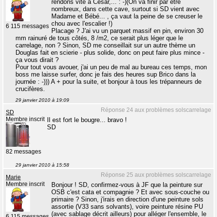
rendons vite à César,... : -)(On va finir par être
nombreux, dans cette cave, surtout si SD vient avec
Madame et Bébé... , ça vaut la peine de se creuser le
chou avec l'escalier !)
6 115 messages
Placage ? J'ai vu un parquet massif en pin, environ 30
mm rainuré de tous côtés, 8 /m2, ce serait plus léger que le
carrelage, non ? Sinon, SD me conseillait sur un autre thème un
Douglas fait en scierie - plus solide, donc on peut faire plus mince -
ça vous dirait ?
Pour tout vous avouer, j'ai un peu de mal au bureau ces temps, mon
boss me laisse surfer, donc je fais des heures sup Brico dans la
journée : -))) A + pour la suite, et bonjour à tous les trépanneurs de
crucifères.
29 janvier 2010 à 19:09
Réponse 24 aux problèmes solscarrelage
SD
Membre inscrit
Il est fort le bougre... bravo !
SD
82 messages
29 janvier 2010 à 15:58
Réponse 25 aux problèmes solscarrelage
Marie
Membre inscrit
Bonjour ! SD, confirmez-vous à JF que la peinture sur
OSB c'est cata et compagnie ? Et avec sous-couche ou
primaire ? Sinon, j'irais en direction d'une peinture sols
assortie (V33 sans solvants), voire peinture résine PU
(avec sablage décrit ailleurs) pour alléger l'ensemble, le
6 115 messages