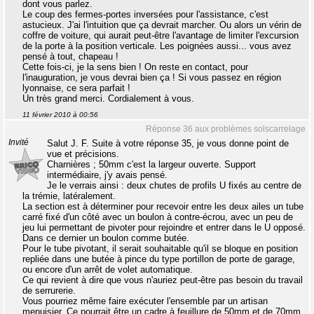
dont vous parlez.
Le coup des fermes-portes inversées pour l'assistance, c'est
astucieux. J'ai l'intuition que ça devrait marcher. Ou alors un vérin de
coffre de voiture, qui aurait peut-être l'avantage de limiter l'excursion
de la porte à la position verticale. Les poignées aussi... vous avez
pensé à tout, chapeau !
Cette fois-ci, je la sens bien ! On reste en contact, pour
l'inauguration, je vous devrai bien ça ! Si vous passez en région
lyonnaise, ce sera parfait !
Un très grand merci. Cordialement à vous.
11 février 2010 à 00:56
Réponse 36 aux problèmes solscarrelage
Invité
Salut J. F. Suite à votre réponse 35, je vous donne point de
vue et précisions.
Charnières ; 50mm c'est la largeur ouverte. Support
intermédiaire, j'y avais pensé.
Je le verrais ainsi : deux chutes de profils U fixés au centre de
la trémie, latéralement.
La section est à déterminer pour recevoir entre les deux ailes un tube
carré fixé d'un côté avec un boulon à contre-écrou, avec un peu de
jeu lui permettant de pivoter pour rejoindre et entrer dans le U opposé.
Dans ce dernier un boulon comme butée.
Pour le tube pivotant, il serait souhaitable qu'il se bloque en position
repliée dans une butée à pince du type portillon de porte de garage,
ou encore d'un arrêt de volet automatique.
Ce qui revient à dire que vous n'auriez peut-être pas besoin du travail
de serrurerie.
Vous pourriez même faire exécuter l'ensemble par un artisan
menuisier. Ce pourrait être un cadre à feuillure de 50mm et de 70mm