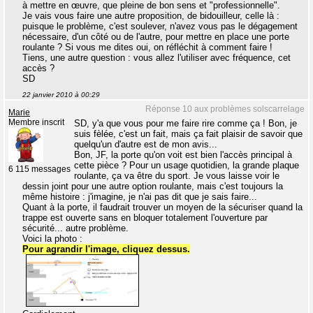
à mettre en œuvre, que pleine de bon sens et "professionnelle".
Je vais vous faire une autre proposition, de bidouilleur, celle là :
puisque le problème, c'est soulever, n'avez vous pas le dégagement
nécessaire, d'un côté ou de l'autre, pour mettre en place une porte
roulante ? Si vous me dites oui, on réfléchit à comment faire !
Tiens, une autre question : vous allez l'utiliser avec fréquence, cet
accès ?
SD
22 janvier 2010 à 00:29
Réponse 10 aux problèmes solscarrelage
Marie
Membre inscrit
SD, y'a que vous pour me faire rire comme ça ! Bon, je
suis fèlée, c'est un fait, mais ça fait plaisir de savoir que
quelqu'un d'autre est de mon avis...
Bon, JF, la porte qu'on voit est bien l'accès principal à
cette pièce ? Pour un usage quotidien, la grande plaque
6 115 messages
roulante, ça va être du sport. Je vous laisse voir le
dessin joint pour une autre option roulante, mais c'est toujours la
même histoire : j'imagine, je n'ai pas dit que je sais faire...
Quant à la porte, il faudrait trouver un moyen de la sécuriser quand la
trappe est ouverte sans en bloquer totalement l'ouverture par
sécurité... autre problème.
Voici la photo :
Pour agrandir l'image, cliquez dessus.