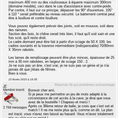
maximum 400 mm ou des coulisseaux à équerre maximum 300mm
(domaine meuble), ceci dans le cas d'assistance avec contre-poids.
Par contre, il faut sur ce principe, dépasser les 90° d'ouverture, 105°
à 110 ° serait préférable au niveau sécurité. Le battement central peut
être à feuillure et contre feuillure.
Vous pouvez également prévoir des joints, soit en mousse, soit dans
des rainures.
Section des bois, le chêne serait très bien, il faut qu'il soit sain et une
fois scié, qu'il reste droit.
Le cadre dormant peut être fait à partir d'un sciage de 50 X 100, les
cadres ouvrants et la traverse intermédiaire (indispensable) 70/80mm
X 35mm rabotés.
Les lames de remplissage peuvent être plus minces, épaisseur de 25
mm à 30 mm rabotées, en largeur de sciage 150 : 2.
Je ne suis pas un âne, c'est vrai, je ne suis pas un génie et je n'ai
jamais dit que j'étais de Nîmes.
Bien à vous.
15 février 2010 à 16:35
Réponse 39 aux problèmes solscarrelage
JF
Membre inscrit
Bonsoir cher ami,
Si je peux me permettre un jeu de mots adapté à la
circonstance de cet accès à la cave, je dirai que vous
avez de la bouteille ! Chapeau et merci !
Après ce 38ème retour de balle, je crois que c'est set et
2 768 messages
match ! Il ne me reste plus qu'à, comme on dit. Le plan
est tracé, vous n'avez rien laissé au hasard. Vous m'avez totalement
mis au clair sur ce projet !