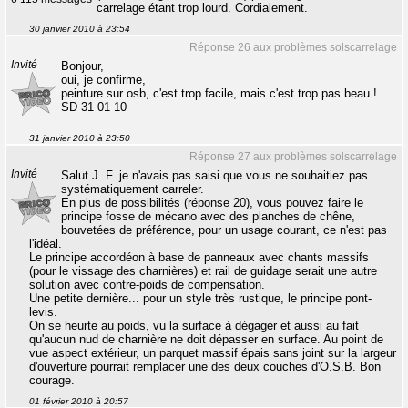
carrelage étant trop lourd. Cordialement.
30 janvier 2010 à 23:54
Réponse 26 aux problèmes solscarrelage
Invité
Bonjour,
oui, je confirme,
peinture sur osb, c'est trop facile, mais c'est trop pas beau !
SD 31 01 10
31 janvier 2010 à 23:50
Réponse 27 aux problèmes solscarrelage
Invité
Salut J. F. je n'avais pas saisi que vous ne souhaitiez pas
systématiquement carreler.
En plus de possibilités (réponse 20), vous pouvez faire le
principe fosse de mécano avec des planches de chêne,
bouvetées de préférence, pour un usage courant, ce n'est pas
l'idéal.
Le principe accordéon à base de panneaux avec chants massifs
(pour le vissage des charnières) et rail de guidage serait une autre
solution avec contre-poids de compensation.
Une petite dernière... pour un style très rustique, le principe pont-
levis.
On se heurte au poids, vu la surface à dégager et aussi au fait
qu'aucun nud de charnière ne doit dépasser en surface. Au point de
vue aspect extérieur, un parquet massif épais sans joint sur la largeur
d'ouverture pourrait remplacer une des deux couches d'O.S.B. Bon
courage.
01 février 2010 à 20:57