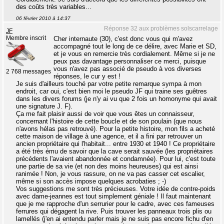
des coûts très variables...
06 février 2010 à 14:37
Réponse 32 aux problèmes solscarrelage
JF
Membre inscrit
Cher internaute (30), c'est donc vous qui m'avez
accompagné tout le long de ce délire, avec Marie et SD,
et je vous en remercie très cordialement. Même si je ne
peux pas davantage personnaliser ce merci, puisque
vous n'avez pas associé de pseudo à vos diverses
2 768 messages
réponses, le cur y est !
Je suis d'ailleurs touché par votre petite remarque sympa à mon
endroit, car oui, c'est bien moi le pseudo JF qui traine ses guêtres
dans les divers forums (je n'y ai vu que 2 fois un homonyme qui avait
une signature J. F).
Ça me fait plaisir aussi de voir que vous êtes un connaisseur,
concernant l'histoire de cette boucle et de son poulain (que nous
n'avons hélas pas retrouvé). Pour la petite histoire, mon fils a acheté
cette maison de village à une agence, et il a fini par retrouver un
ancien propriétaire qui l'habitait... entre 1930 et 1940 ! Ce propriétaire
a été très ému de savoir que la cave serait sauvée (les propriétaires
précédents l'avaient abandonnée et condamnée). Pour lui, c'est toute
une partie de sa vie (et non des moins heureuses) qui est ainsi
ranimée ! Non, je vous rassure, on ne va pas casser cet escalier,
même si son accès impose quelques acrobaties ; -)
Vos suggestions me sont très précieuses. Votre idée de contre-poids
avec dame-jeannes est tout simplement géniale ! Il faut maintenant
que je me rapproche d'un serrurier pour le cadre, avec ces fameuses
ferrures qui dégagent la rive. Puis trouver les panneaux trois plis ou
lamellés (j'en ai entendu parler mais je ne suis pas encore fichu d'en