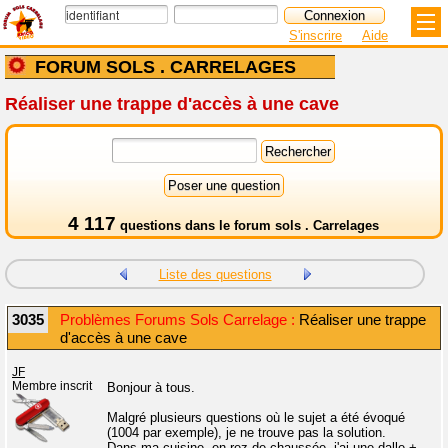
S'inscrire
Aide
FORUM SOLS . CARRELAGES
Réaliser une trappe d'accès à une cave
4 117
questions dans le
forum sols . Carrelages
Liste des questions
3035
Problèmes Forums Sols Carrelage :
Réaliser une trappe
d'accès à une cave
JF
Membre inscrit
Bonjour à tous.
Malgré plusieurs questions où le sujet a été évoqué
(1004 par exemple), je ne trouve pas la solution.
Dans ma cuisine, en rez-de-chaussée, j'ai une dalle +