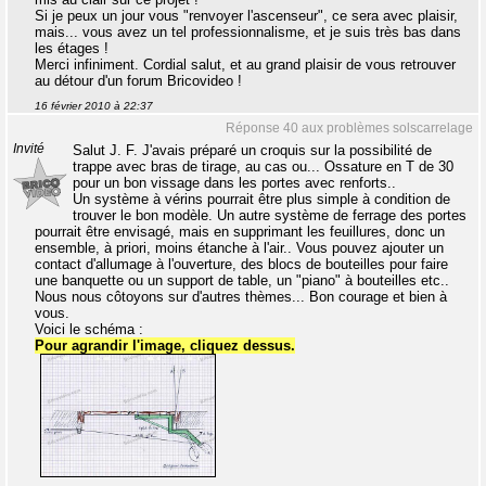
Si je peux un jour vous "renvoyer l'ascenseur", ce sera avec plaisir,
mais... vous avez un tel professionnalisme, et je suis très bas dans
les étages !
Merci infiniment. Cordial salut, et au grand plaisir de vous retrouver
au détour d'un forum Bricovideo !
16 février 2010 à 22:37
Réponse 40 aux problèmes solscarrelage
Invité
Salut J. F. J'avais préparé un croquis sur la possibilité de
trappe avec bras de tirage, au cas ou... Ossature en T de 30
pour un bon vissage dans les portes avec renforts..
Un système à vérins pourrait être plus simple à condition de
trouver le bon modèle. Un autre système de ferrage des portes
pourrait être envisagé, mais en supprimant les feuillures, donc un
ensemble, à priori, moins étanche à l'air.. Vous pouvez ajouter un
contact d'allumage à l'ouverture, des blocs de bouteilles pour faire
une banquette ou un support de table, un "piano" à bouteilles etc..
Nous nous côtoyons sur d'autres thèmes... Bon courage et bien à
vous.
Voici le schéma :
Pour agrandir l'image, cliquez dessus.