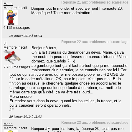
Réponse 21 aux problèmes solscarrelage
Marie
Membre inscrit
Bonjour tout le monde, et spécialement Internaute 20.
Magnifique ! Toute mon admiration !
6 115 messages
29 janvier 2010 à 06:34
Réponse 22 aux problèmes solscarrelage
JF
Membre inscrit
Bonjour à tous,
Oh la la ! J'aurais dû demander un devis, Marie, ça va
me couter la peau des fesses ce bureau d'études ! Vous
dormez, quelquefois ? ; -)
Je gamberge tout ça, il faut surtout que je me rapproche
2 768 messages
maintenant d'un serrurier, je ne connais rien par ici ! Car
tout ce qui s'articule avec du fer me posera problème ; -) 2 OSB de
22 sur le cadre métallique, OK, pour le poids, c'est pas mal. Et la
finition au dessus, je chercherai quelque chose en accord avec le
carrelage, un placage quelconque facile à entretenir, car mettre le
même carrelage qu'à côté, ça va être très lourd...
Merci encore
Et rendez-vous dans la cave, quand les bouteilles, la trappe, et le
puits canadien seront opérationnels.
JF
29 janvier 2010 à 11:03
Réponse 23 aux problèmes solscarrelage
Marie
Membre inscrit
Bonjour JF, pour les frais, la réponse 20, c'est pas moi,