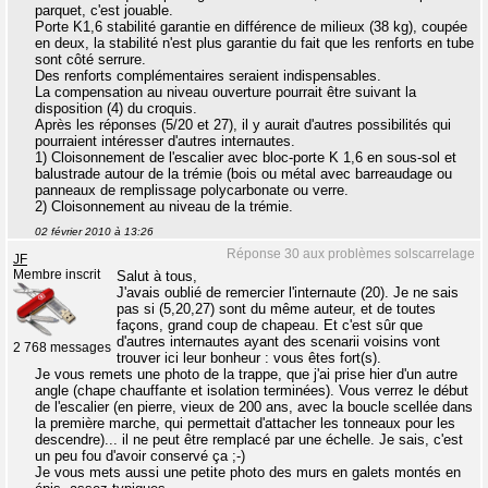
parquet, c'est jouable.
Porte K1,6 stabilité garantie en différence de milieux (38 kg), coupée
en deux, la stabilité n'est plus garantie du fait que les renforts en tube
sont côté serrure.
Des renforts complémentaires seraient indispensables.
La compensation au niveau ouverture pourrait être suivant la
disposition (4) du croquis.
Après les réponses (5/20 et 27), il y aurait d'autres possibilités qui
pourraient intéresser d'autres internautes.
1) Cloisonnement de l'escalier avec bloc-porte K 1,6 en sous-sol et
balustrade autour de la trémie (bois ou métal avec barreaudage ou
panneaux de remplissage polycarbonate ou verre.
2) Cloisonnement au niveau de la trémie.
02 février 2010 à 13:26
Réponse 30 aux problèmes solscarrelage
JF
Membre inscrit
Salut à tous,
J'avais oublié de remercier l'internaute (20). Je ne sais
pas si (5,20,27) sont du même auteur, et de toutes
façons, grand coup de chapeau. Et c'est sûr que
d'autres internautes ayant des scenarii voisins vont
2 768 messages
trouver ici leur bonheur : vous êtes fort(s).
Je vous remets une photo de la trappe, que j'ai prise hier d'un autre
angle (chape chauffante et isolation terminées). Vous verrez le début
de l'escalier (en pierre, vieux de 200 ans, avec la boucle scellée dans
la première marche, qui permettait d'attacher les tonneaux pour les
descendre)... il ne peut être remplacé par une échelle. Je sais, c'est
un peu fou d'avoir conservé ça ;-)
Je vous mets aussi une petite photo des murs en galets montés en