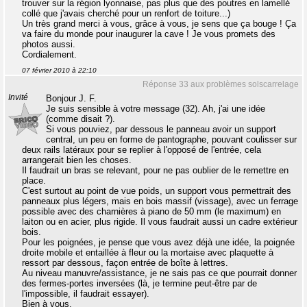
trouver sur la région lyonnaise, pas plus que des poutres en lamellé
collé que j'avais cherché pour un renfort de toiture...)
Un très grand merci à vous, grâce à vous, je sens que ça bouge ! Ça
va faire du monde pour inaugurer la cave ! Je vous promets des
photos aussi.
Cordialement.
07 février 2010 à 22:10
Réponse 33 aux problèmes solscarrelage
Invité
Bonjour J. F.
Je suis sensible à votre message (32). Ah, j'ai une idée
(comme disait ?).
Si vous pouviez, par dessous le panneau avoir un support
central, un peu en forme de pantographe, pouvant coulisser sur
deux rails latéraux pour se replier à l'opposé de l'entrée, cela
arrangerait bien les choses.
Il faudrait un bras se relevant, pour ne pas oublier de le remettre en
place.
C'est surtout au point de vue poids, un support vous permettrait des
panneaux plus légers, mais en bois massif (vissage), avec un ferrage
possible avec des charnières à piano de 50 mm (le maximum) en
laiton ou en acier, plus rigide. Il vous faudrait aussi un cadre extérieur
bois.
Pour les poignées, je pense que vous avez déjà une idée, la poignée
droite mobile et entaillée à fleur ou la mortaise avec plaquette à
ressort par dessous, façon entrée de boîte à lettres.
Au niveau manuvre/assistance, je ne sais pas ce que pourrait donner
des fermes-portes inversées (là, je termine peut-être par de
l'impossible, il faudrait essayer).
Bien à vous.