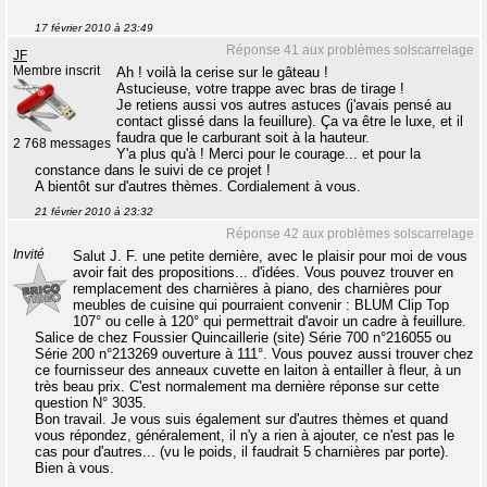
17 février 2010 à 23:49
Réponse 41 aux problèmes solscarrelage
JF
Membre inscrit
Ah ! voilà la cerise sur le gâteau !
Astucieuse, votre trappe avec bras de tirage !
Je retiens aussi vos autres astuces (j'avais pensé au
contact glissé dans la feuillure). Ça va être le luxe, et il
faudra que le carburant soit à la hauteur.
2 768 messages
Y'a plus qu'à ! Merci pour le courage... et pour la
constance dans le suivi de ce projet !
A bientôt sur d'autres thèmes. Cordialement à vous.
21 février 2010 à 23:32
Réponse 42 aux problèmes solscarrelage
Invité
Salut J. F. une petite dernière, avec le plaisir pour moi de vous
avoir fait des propositions... d'idées. Vous pouvez trouver en
remplacement des charnières à piano, des charnières pour
meubles de cuisine qui pourraient convenir : BLUM Clip Top
107° ou celle à 120° qui permettrait d'avoir un cadre à feuillure.
Salice de chez Foussier Quincaillerie (site) Série 700 n°216055 ou
Série 200 n°213269 ouverture à 111°. Vous pouvez aussi trouver chez
ce fournisseur des anneaux cuvette en laiton à entailler à fleur, à un
très beau prix. C'est normalement ma dernière réponse sur cette
question N° 3035.
Bon travail. Je vous suis également sur d'autres thèmes et quand
vous répondez, généralement, il n'y a rien à ajouter, ce n'est pas le
cas pour d'autres... (vu le poids, il faudrait 5 charnières par porte).
Bien à vous.