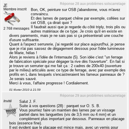
Réponse 28 aux problèmes solscarrelage
JF
Membre inscrit
Bon, OK, peinture sur OSB j'abandonne, vous m'avez
convaincu.
Et des lames de parquet chêne par exemple, collées sur
cet OSB, ça dirait quoi ?
Il faudrait aussi que je regarde du côté triply, trois plis ou
2 768 messages
autres matériaux de ce type. Je crois qu'il en existe en
divers parements, mais je ne sais pas si ça présenterait une couche
d'usure suffisante.
Quant à l'aspect serrurerie, j'ai regardé sur place aujourd'hui, je pense
que je n'ai pas sassez de dégagement dessous pour l'idée lumineuse
de Marie, hélas !
Alors je reviens à l'idée de l'internaute (5). Son idée c'est "un ferrage
de fabrication spéciale pour dégager la rive dès l'ouverture". En fait si
je trouve un serrurier qui me fait ça : 2 cadres de 200x40 (ouverture
par le milieu) articulés avec ce type de ferrage, avec par exemple des
profils en L dans lesquels s'encastreraient les fameux panneaux de ?
Je serais sauvé.
Merci à vous, l'affaire progresse ! Cordialement.
01 février 2010 à 21:59
Réponse 29 aux problèmes solscarrelage
Invité
Salut J. F.
Suite à vos questions (28) : parquet sur O. S. B.
Vous pourriez faire un maintien des lames par un vissage
partiel dans les languettes (vis de 3,5 mm ou 4 mm) et un
complément plus important par dessous. Panneaux en placage
bois (essence fine).
Il est évident que le placage est mince mais, avec un vernis pour