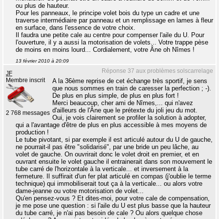
ou plus de hauteur.
Pour les panneaux, le principe volet bois du type un cadre et une
traverse intermédiaire par panneau et un remplissage en lames à fleur
en surface, dans l'essence de votre choix.
Il faudra une petite cale au centre pour compenser l'aile du U. Pour
l'ouverture, il y a aussi la motorisation de volets... Votre trappe pèse
de moins en moins lourd... Cordialement, votre Âne oh Nîmes !
13 février 2010 à 20:09
Réponse 37 aux problèmes solscarrelage
JF
Membre inscrit
A la 36ème reprise de cet échange très sportif, je sens
que nous sommes en train de caresser la perfection ; -).
De plus en plus simple, de plus en plus fort !
Merci beaucoup, cher ami de Nîmes,... qui n'avez
d'ailleurs de l'Âne que le prétexte du joli jeu du mot.
2 768 messages
Oui, je vois clairement se profiler la solution à adopter,
qui a l'avantage d'être de plus en plus accessible à mes moyens de
production !
Le tube pivotant, si par exemple il est articulé autour du U de gauche,
ne pourrait-il pas être "solidarisé", par une bride un peu lâche, au
volet de gauche. On ouvrirait donc le volet droit en premier, et en
ouvrant ensuite le volet gauche il entrainerait dans son mouvement le
tube carré de l'horizontale à la verticale... et inversement à la
fermeture. Il suffirait d'un fer plat articulé en compas (j'oublie le terme
technique) qui immobiliserait tout ça à la verticale... ou alors votre
dame-jeanne ou votre motorisation de volet...
Qu'en pensez-vous ? Et dites-moi, pour votre cale de compensation,
je me pose une question : si l'aile du U est plus basse que la hauteur
du tube carré, je n'ai pas besoin de cale ? Ou alors quelque chose