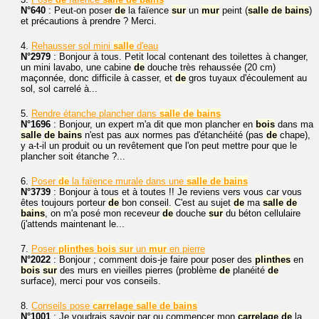
N°640
: Peut-on poser
de
la faïence
sur
un
mur
peint (
salle
de
bains
)
et précautions à prendre ? Merci.
4.
Rehausser sol mini
salle
d'eau
N°2979
: Bonjour à tous. Petit local contenant des toilettes à changer,
un mini lavabo, une cabine
de
douche très rehaussée (20 cm)
maçonnée, donc difficile à casser, et
de
gros tuyaux d'écoulement au
sol, sol carrelé à...
5.
Rendre étanche plancher dans
salle
de
bains
N°1696
: Bonjour, un expert m'a dit que mon plancher en
bois
dans ma
salle
de
bains
n'est pas aux normes pas d'étanchéité (pas
de
chape),
y a-t-il un produit ou un revêtement que l'on peut mettre pour que le
plancher soit étanche ?...
6.
Poser
de
la faïence murale dans une
salle
de
bains
N°3739
: Bonjour à tous et à toutes !! Je reviens vers vous car vous
êtes toujours porteur
de
bon conseil. C'est au sujet
de
ma
salle
de
bains
, on m'a posé mon receveur
de
douche
sur
du béton cellulaire
(j'attends maintenant le...
7.
Poser
plinthes
bois
sur
un
mur
en pierre
N°2022
: Bonjour ; comment dois-je faire pour poser des
plinthes
en
bois
sur
des murs en vieilles pierres (problème
de
planéité
de
surface), merci pour vos conseils.
8.
Conseils pose
carrelage
salle
de
bains
N°1001
: Je voudrais savoir par ou commencer mon
carrelage
de
la