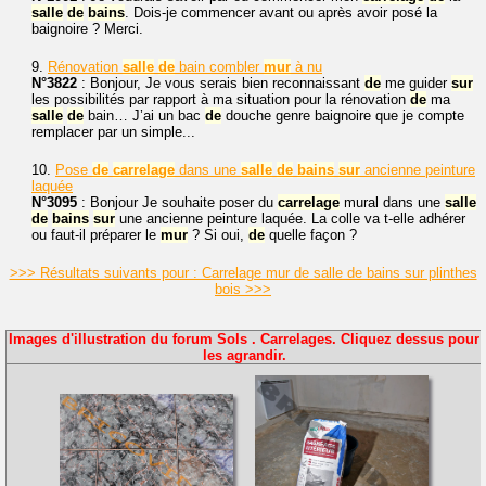
salle
de
bains
. Dois-je commencer avant ou après avoir posé la
baignoire ? Merci.
9.
Rénovation
salle
de
bain combler
mur
à nu
N°3822
: Bonjour, Je vous serais bien reconnaissant
de
me guider
sur
les possibilités par rapport à ma situation pour la rénovation
de
ma
salle
de
bain… J’ai un bac
de
douche genre baignoire que je compte
remplacer par un simple...
10.
Pose
de
carrelage
dans une
salle
de
bains
sur
ancienne peinture
laquée
N°3095
: Bonjour Je souhaite poser du
carrelage
mural dans une
salle
de
bains
sur
une ancienne peinture laquée. La colle va t-elle adhérer
ou faut-il préparer le
mur
? Si oui,
de
quelle façon ?
>>> Résultats suivants pour : Carrelage mur de salle de bains sur plinthes
bois >>>
Images d'illustration du forum Sols . Carrelages. Cliquez dessus pour
les agrandir.