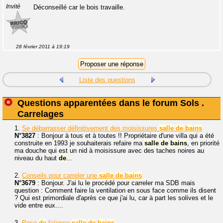
Invité
Déconseillé car le bois travaille.
28 février 2011 à 19:19
Liste des questions
Questions apparentées dans le forum Sols .
Carrelages
1.
Se débarrasser définitivement des moisissures
salle
de
bains
N°3827
: Bonjour à tous et à toutes !! Propriétaire d'une villa qui a été
construite en 1993 je souhaiterais refaire ma
salle
de
bains
, en priorité
ma douche qui est un nid à moisissure avec des taches noires au
niveau du haut
de
...
2.
Conseils pour carreler une
salle
de
bains
N°3679
: Bonjour. J'ai lu le procédé pour carreler ma SDB mais
question : Comment faire la ventilation en sous face comme ils disent
? Qui est primordiale d'après ce que j'ai lu, car à part les solives et le
vide entre eux....
3.
Pose
de
faïence
salle
de
bains