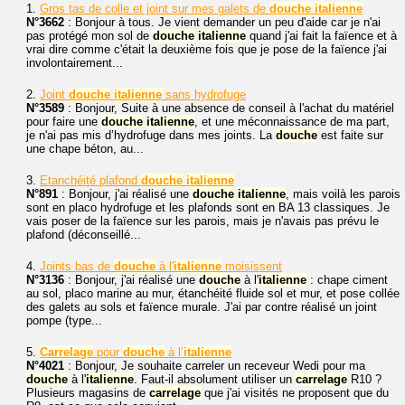
1.
Gros tas de colle et joint sur mes galets de
douche
italienne
N°3662
: Bonjour à tous. Je vient demander un peu d'aide car je n'ai
pas protégé mon sol de
douche
italienne
quand j'ai fait la faïence et à
vrai dire comme c'était la deuxième fois que je pose de la faïence j'ai
involontairement...
2.
Joint
douche
italienne
sans hydrofuge
N°3589
: Bonjour, Suite à une absence de conseil à l'achat du matériel
pour faire une
douche
italienne
, et une méconnaissance de ma part,
je n'ai pas mis d’hydrofuge dans mes joints. La
douche
est faite sur
une chape béton, au...
3.
Etanchéité plafond
douche
italienne
N°891
: Bonjour, j'ai réalisé une
douche
italienne
, mais voilà les parois
sont en placo hydrofuge et les plafonds sont en BA 13 classiques. Je
vais poser de la faïence sur les parois, mais je n'avais pas prévu le
plafond (déconseillé...
4.
Joints bas de
douche
à l'
italienne
moisissent
N°3136
: Bonjour, j'ai réalisé une
douche
à l'
italienne
: chape ciment
au sol, placo marine au mur, étanchéité fluide sol et mur, et pose collée
des galets au sols et faïence murale. J'ai par contre réalisé un joint
pompe (type...
5.
Carrelage
pour
douche
à l’
italienne
N°4021
: Bonjour, Je souhaite carreler un receveur Wedi pour ma
douche
à l'
italienne
. Faut-il absolument utiliser un
carrelage
R10 ?
Plusieurs magasins de
carrelage
que j'ai visités ne proposent que du