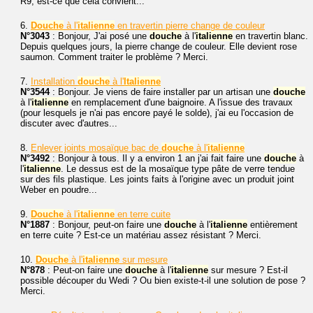
R9, est-ce que cela convient...
6.
Douche
à l'
italienne
en travertin pierre change de couleur
N°3043
: Bonjour, J'ai posé une
douche
à l'
italienne
en travertin blanc.
Depuis quelques jours, la pierre change de couleur. Elle devient rose
saumon. Comment traiter le problème ? Merci.
7.
Installation
douche
à l'
Italienne
N°3544
: Bonjour. Je viens de faire installer par un artisan une
douche
à l'
italienne
en remplacement d'une baignoire. A l'issue des travaux
(pour lesquels je n'ai pas encore payé le solde), j'ai eu l'occasion de
discuter avec d'autres...
8.
Enlever joints mosaïque bac de
douche
à l'
italienne
N°3492
: Bonjour à tous. Il y a environ 1 an j'ai fait faire une
douche
à
l'
italienne
. Le dessus est de la mosaïque type pâte de verre tendue
sur des fils plastique. Les joints faits à l'origine avec un produit joint
Weber en poudre...
9.
Douche
à l'
italienne
en terre cuite
N°1887
: Bonjour, peut-on faire une
douche
à l'
italienne
entièrement
en terre cuite ? Est-ce un matériau assez résistant ? Merci.
10.
Douche
à l'
italienne
sur mesure
N°878
: Peut-on faire une
douche
à l'
italienne
sur mesure ? Est-il
possible découper du Wedi ? Ou bien existe-t-il une solution de pose ?
Merci.