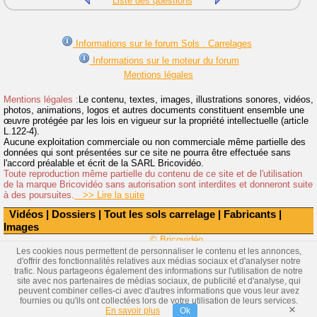
Liste des questions
Informations sur le forum Sols . Carrelages
Informations sur le moteur du forum
Mentions légales
Mentions légales :
Le contenu, textes, images, illustrations sonores, vidéos,
photos, animations, logos et autres documents constituent ensemble une
œuvre protégée par les lois en vigueur sur la propriété intellectuelle (article
L.122-4).
Aucune exploitation commerciale ou non commerciale même partielle des
données qui sont présentées sur ce site ne pourra être effectuée sans
l'accord préalable et écrit de la SARL Bricovidéo.
Toute reproduction même partielle du contenu de ce site et de l'utilisation
de la marque Bricovidéo sans autorisation sont interdites et donneront suite
à des poursuites.
>> Lire la suite
Vidéos
|
Dossiers
|
Tout les sols carrelage
|
Fabricants
|
Images
© Bricovidéo
Les cookies nous permettent de personnaliser le contenu et les annonces,
d'offrir des fonctionnalités relatives aux médias sociaux et d'analyser notre
trafic. Nous partageons également des informations sur l'utilisation de notre
site avec nos partenaires de médias sociaux, de publicité et d'analyse, qui
peuvent combiner celles-ci avec d'autres informations que vous leur avez
fournies ou qu'ils ont collectées lors de votre utilisation de leurs services.
×
En savoir plus
Ok