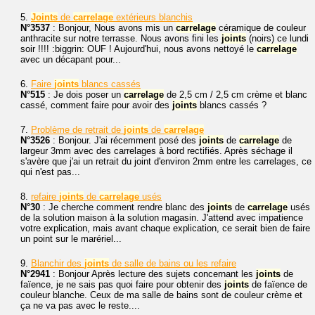
5.
Joints
de
carrelage
extérieurs blanchis
N°3537
: Bonjour, Nous avons mis un
carrelage
céramique de couleur
anthracite sur notre terrasse. Nous avons fini les
joints
(noirs) ce lundi
soir !!!! :biggrin: OUF ! Aujourd'hui, nous avons nettoyé le
carrelage
avec un décapant pour...
6.
Faire
joints
blancs cassés
N°515
: Je dois poser un
carrelage
de 2,5 cm / 2,5 cm crème et blanc
cassé, comment faire pour avoir des
joints
blancs cassés ?
7.
Problème de retrait de
joints
de
carrelage
N°3526
: Bonjour. J'ai récemment posé des
joints
de
carrelage
de
largeur 3mm avec des carrelages à bord rectifiés. Après séchage il
s'avère que j'ai un retrait du joint d'environ 2mm entre les carrelages, ce
qui n'est pas...
8.
refaire
joints
de
carrelage
usés
N°30
: Je cherche comment rendre blanc des
joints
de
carrelage
usés
de la solution maison à la solution magasin. J'attend avec impatience
votre explication, mais avant chaque explication, ce serait bien de faire
un point sur le marériel...
9.
Blanchir des
joints
de salle de bains ou les refaire
N°2941
: Bonjour Après lecture des sujets concernant les
joints
de
faïence, je ne sais pas quoi faire pour obtenir des
joints
de faïence de
couleur blanche. Ceux de ma salle de bains sont de couleur crème et
ça ne va pas avec le reste....