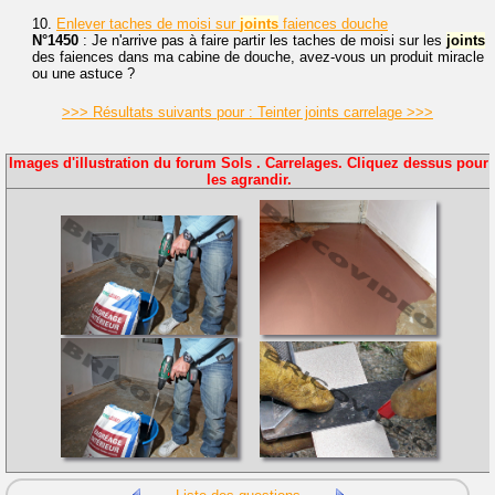
10.
Enlever taches de moisi sur
joints
faiences douche
N°1450
: Je n'arrive pas à faire partir les taches de moisi sur les
joints
des faiences dans ma cabine de douche, avez-vous un produit miracle
ou une astuce ?
>>> Résultats suivants pour : Teinter joints carrelage >>>
Images d'illustration du forum Sols . Carrelages. Cliquez dessus pour
les agrandir.