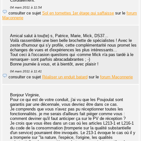
Cordialement.
04 mars 2011 à 11:54
consulter ce sujet
Sol en tomettes 1er étage qui saffaisse
sur le
forum
Maçonnerie
Amical salut à tou(te) s, Patrice, Marie, Mick, DS37...
Voilà rassemblée une bien belle brochette de spécialistes ! Avec le
zeste d'humour qui s'y profile, cette complémentarité nous promet les
échanges de vues et d'expériences les plus intéressants...
Tout ceci à l'occasion questions qui -comme Mick n'a pas tardé à le
remarquer- sont parfois abracadabrantes ; -)
Bonne journée à vous, et à bientôt, avec plaisir !
04 mars 2011 à 11:41
consulter ce sujet
Réaliser un enduit batard
sur le
forum Maçonnerie
Bonjour Virginie,
Pour ce qui est de votre conduit, j'ai vu que les Poujoulat sont
garantis par une décennale, vous devriez être dans ce cas.
Je comprends que vous n'avez pas pu réceptionner toutes les
fonctionnalités. je me serais d'ailleurs fait piéger comme vous :
comment deviner qu'il faut anticiper ça sur le PV de réception ?
Je crois que vous êtes dans un cas où les articles L213-1 et L216-1
du code de la consommation (tromperie sur la qualité substantielle
d'un service) pourraient être invoqués. Le 213-1 évoque le cas où il y
a tromperie sur "la nature, l'espèce, l'origine, les qualités