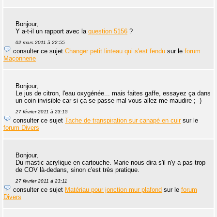
Bonjour,
Y a-t-il un rapport avec la
question 5156
?
02 mars 2011 à 22:55
consulter ce sujet
Changer petit linteau qui s'est fendu
sur le
forum
Maçonnerie
Bonjour,
Le jus de citron, l'eau oxygénée... mais faites gaffe, essayez ça dans
un coin invisible car si ça se passe mal vous allez me maudire ; -)
27 février 2011 à 23:15
consulter ce sujet
Tache de transpiration sur canapé en cuir
sur le
forum Divers
Bonjour,
Du mastic acrylique en cartouche. Marie nous dira s'il n'y a pas trop
de COV là-dedans, sinon c'est très pratique.
27 février 2011 à 23:11
consulter ce sujet
Matériau pour jonction mur plafond
sur le
forum
Divers