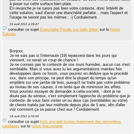
à poser sur cette surface bien plate.
En revanche je ne saisis pas bien votre contexte, donc lintérêt de
cette solution, sauf d'avoir une étanchéité parfaite... mais l'aspect et
l'usage ne seront pas les mêmes ; -) Cordialement.
23 avril 2011 à 09:47
consulter ce sujet
Etanchéité Paxalu sur dalle béton
sur le
forum
Toitures
Bonjour,
Je ne sais pas si l'internaute (19) repassera dans les jours qui
viennent, ce serait un coup de chance !
Je ne connais pas le contexte de vos murs humides, aucun cas n'est
semblable. Mais si vous avez lu les argumentations maintes fois
développées dans ce forum, vous pourrez en déduire que le procédé
xxx, dans son principe, ne peut être la plupart du temps qu'un
emplâtre sur une jambe de bois, puisqu'il ne traite pas votre problème
au niveau de ses causes, il ne tente que de minimiser les effets.
Vous pourriez essayer de demander à cette société, - dont je ne
doute pas du sérieux, c'est simplement l'approche du problème que je
conteste- de vous faire visiter un ou deux cas (semblables au votre)
de clients traités par leur méthode depuis plus de 5 ans, afin d'aller
voir comment ça se passe chez eux ! Cordialement.
14 avril 2011 à 00:00
consulter ce sujet
Avis procédé Isosec traitement des remontées
capillaires
sur le
forum Maçonnerie