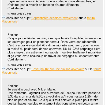
Espérant vous avoir éclairé. Bonne suite pour vos démarches, et
n'hésitez pas à revenir en fonction d'autres éléments.
Cordialement.
07 mars 2011 à 13:55
consulter ce sujet
Copropriétés accolées ravalement
sur le
forum
Maçonnerie
Bonjour,
Ce que j'ai oublié de préciser, c'est que le site Boisphile dimensionne
les solivages pour un plancher porteur. Dans votre cas (décoratif)
c'est la muralière qui doit être dimensionnée avec soin, pour recevoir
la moitié du poids total de vos chevrons 14x14. Côté parpaings c'est
plus simple : encastrement ou sabots... ou éventuellement muralière
si ça vous évite beaucoup de travail de perçages ou encastrements.
Cordialement.
07 mars 2011 à 09:48
consulter ce sujet
Poser poutre sur une cloison alvéolaire
sur le
forum
Maçonnerie
Bonjour,
Je suis d'accord avec Mik et Marie.
Une remarque : agrandir une ouverture de 0.90 pour la faire passer à
3.30 dans un mur de 5.80, ça veut dire qu'il vous restera 1.25m de
pisé de part et d'autre. Ce à quoi il faut enlever la place pour refaire
des jambages, ou plus exactement des bons piliers en béton armé