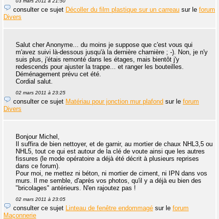
03 mars 2011 à 21:50
consulter ce sujet
Décoller du film plastique sur un carreau
sur le
forum
Divers
Salut cher Anonyme... du moins je suppose que c'est vous qui
m'avez suivi là-dessous jusqu'à la dernière charnière ; -). Non, je n'y
suis plus, j'étais remonté dans les étages, mais bientôt j'y
redescends pour ajuster la trappe... et ranger les bouteilles.
Déménagement prévu cet été.
Cordial salut.
02 mars 2011 à 23:25
consulter ce sujet
Matériau pour jonction mur plafond
sur le
forum
Divers
Bonjour Michel,
Il suffira de bien nettoyer, et de garnir, au mortier de chaux NHL3,5 ou
NHL5, tout ce qui est autour de la clé de voute ainsi que les autres
fissures (le mode opératoire a déjà été décrit à plusieurs reprises
dans ce forum).
Pour moi, ne mettez ni béton, ni mortier de ciment, ni IPN dans vos
murs. Il me semble, d'après vos photos, qu'il y a déjà eu bien des
"bricolages" antérieurs. N'en rajoutez pas !
02 mars 2011 à 23:05
consulter ce sujet
Linteau de fenêtre endommagé
sur le
forum
Maçonnerie