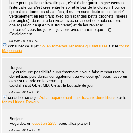
base pour qu'elle ne travaille pas, c'est à dire garnir soigneusement
l'intervalle qui s'est créé entre le sol et le bas de la cloison. Pour ce
qui est des tomettes affaissées, il suffira sans doute de les "sortir"
verticalement en les tirant avec soin (par des petits crochets insérés
aux angles), de refaire le niveau avec un apport de sable ou terre-
chaux (selon ce que vous trouverez) et de les replacer.
Le jour où vous les jetez... je viens avec ma remorque ; -)))
Cordialement.
05 mars 2011 à 11:43
consulter ce sujet
Sol en tomettes 1er étage qui saffaisse
sur le
forum
Maçonnerie
Bonjour,
Il y aurait une possibilité supplémentaire : vous faire rembourser la
démolition, puis demander également au vendeur qu'il vous fasse un
avoir sur le prix de la vente ; -)
Cordial salut GL et MD. C'était la boutade du jour.
04 mars 2011 à 16:31
consulter ce sujet
Achat appartement frais travaux démolitions
sur le
forum Litiges Travaux
Bonjour,
Regardez en
question 2289
, vous allez planer !
04 mars 2011 à 12:10