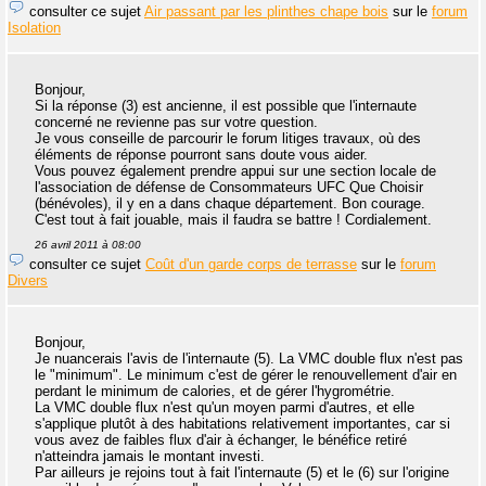
consulter ce sujet
Air passant par les plinthes chape bois
sur le
forum
Isolation
Bonjour,
Si la réponse (3) est ancienne, il est possible que l'internaute
concerné ne revienne pas sur votre question.
Je vous conseille de parcourir le forum litiges travaux, où des
éléments de réponse pourront sans doute vous aider.
Vous pouvez également prendre appui sur une section locale de
l'association de défense de Consommateurs UFC Que Choisir
(bénévoles), il y en a dans chaque département. Bon courage.
C'est tout à fait jouable, mais il faudra se battre ! Cordialement.
26 avril 2011 à 08:00
consulter ce sujet
Coût d'un garde corps de terrasse
sur le
forum
Divers
Bonjour,
Je nuancerais l'avis de l'internaute (5). La VMC double flux n'est pas
le "minimum". Le minimum c'est de gérer le renouvellement d'air en
perdant le minimum de calories, et de gérer l'hygrométrie.
La VMC double flux n'est qu'un moyen parmi d'autres, et elle
s'applique plutôt à des habitations relativement importantes, car si
vous avez de faibles flux d'air à échanger, le bénéfice retiré
n'atteindra jamais le montant investi.
Par ailleurs je rejoins tout à fait l'internaute (5) et le (6) sur l'origine