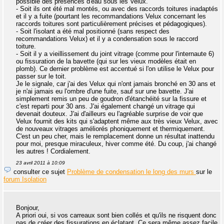
possible des présences d'eau sous les Velux.
- Soit ils ont été mal montés, ou avec des raccords toitures inadaptés
et il y a fuite (pourtant les recommandations Velux concernant les
raccords toitures sont particulièrement précises et pédagogiques).
- Soit l'isolant a été mal positionné (sans respect des
recommandations Velux) et il y a condensation sous le raccord
toiture.
- Soit il y a vieillissement du joint vitrage (comme pour l'internaute 6)
ou fissuration de la bavette (qui sur les vieux modèles était en
plomb). Ce dernier problème est accentué si l'on utilise le Velux pour
passer sur le toit.
Je le signale, car j'ai des Velux qui n'ont jamais bronché en 30 ans et
je n'ai jamais eu l'ombre d'une fuite, sauf sur une bavette. J'ai
simplement remis un peu de goudron d'étanchéité sur la fissure et
c'est reparti pour 30 ans. J'ai également changé un vitrage qui
devenait douteux. J'ai d'ailleurs eu l'agréable surprise de voir que
Velux fournit des kits qui s'adaptent même aux très vieux Velux, avec
de nouveaux vitrages améliorés phoniquement et thermiquement.
C'est un peu cher, mais le remplacement donne un résultat inattendu
pour moi, presque miraculeux, hiver comme été. Du coup, j'ai changé
les autres ! Cordialement.
23 avril 2011 à 10:09
consulter ce sujet
Problème de condensation le long des murs
sur le
forum Isolation
Bonjour,
A priori oui, si vos carreaux sont bien collés et qu'ils ne risquent donc
pas de créer des fissurations en éclatant. Ce sera même assez facile