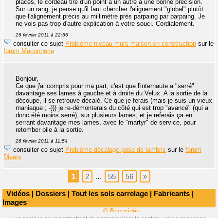
placés, le cordeau tiré d'un point à un autre a une bonne précision.
Sur un rang, je pense qu'il faut chercher l'alignement "global" plutôt
que l'alignement précis au millimètre près parpaing par parpaing. Je
ne vois pas trop d'autre explication à votre souci. Cordialement.
26 février 2011 à 22:56
consulter ce sujet
Problème niveau murs maison en construction
sur le
forum Maçonnerie
Bonjour,
Ce que j'ai compris pour ma part, c'est que l'internaute a "serré"
davantage ses lames à gauche et à droite du Velux. A la sortie de la
découpe, il se retrouve décalé. Ce que je ferais (mais je suis un vieux
maniaque ; -))) je re-démonterais du côté qui est trop "avancé" (qui a
donc été moins serré), sur plusieurs lames, et je referais ça en
serrant davantage mes lames, avec le "martyr" de service, pour
retomber pile à la sortie.
26 février 2011 à 11:54
consulter ce sujet
Problème décalage pose de lambris
sur le
forum
Divers
1
2
…
55
56
»
Vidéos
|
Dossiers
|
Tout les sols carrelage
|
Fabricants
|
Images
© Bricovidéo