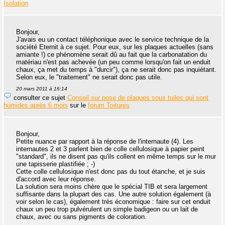
Isolation
Bonjour,
J'avais eu un contact téléphonique avec le service technique de la
société Eternit à ce sujet. Pour eux, sur les plaques actuelles (sans
amiante !) ce phénomène serait dû au fait que la carbonatation du
matériau n'est pas achevée (un peu comme lorsqu'on fait un enduit
chaux, ça met du temps à "durcir"), ça ne serait donc pas inquiétant.
Selon eux, le "traitement" ne serait donc pas utile.
20 mars 2011 à 16:14
consulter ce sujet
Conseil sur pose de plaques sous tuiles qui sont
humides après 6 mois
sur le
forum Toitures
Bonjour,
Petite nuance par rapport à la réponse de l'internaute (4). Les
internautes 2 et 3 parlent bien de colle cellulosique à papier peint
"standard", ils ne disent pas qu'ils collent en même temps sur le mur
une tapisserie plastifiée ; -)
Cette colle cellulosique n'est donc pas du tout étanche, et je suis
d'accord avec leur réponse.
La solution sera moins chère que le spécial TIB et sera largement
suffisante dans la plupart des cas. Une autre solution également (à
voir selon le cas), également très économique : faire sur cet enduit
chaux un peu trop pulvérulent un simple badigeon ou un lait de
chaux, avec ou sans pigments de coloration.