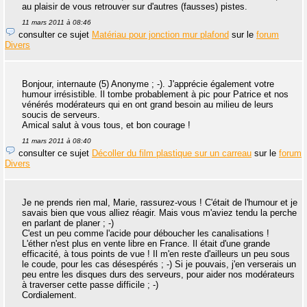
au plaisir de vous retrouver sur d'autres (fausses) pistes.
11 mars 2011 à 08:46
consulter ce sujet
Matériau pour jonction mur plafond
sur le
forum
Divers
Bonjour, internaute (5) Anonyme ; -). J'apprécie également votre
humour irrésistible. Il tombe probablement à pic pour Patrice et nos
vénérés modérateurs qui en ont grand besoin au milieu de leurs
soucis de serveurs.
Amical salut à vous tous, et bon courage !
11 mars 2011 à 08:40
consulter ce sujet
Décoller du film plastique sur un carreau
sur le
forum
Divers
Je ne prends rien mal, Marie, rassurez-vous ! C'était de l'humour et je
savais bien que vous alliez réagir. Mais vous m'aviez tendu la perche
en parlant de planer ; -)
C'est un peu comme l'acide pour déboucher les canalisations !
L'éther n'est plus en vente libre en France. Il était d'une grande
efficacité, à tous points de vue ! Il m'en reste d'ailleurs un peu sous
le coude, pour les cas désespérés ; -) Si je pouvais, j'en verserais un
peu entre les disques durs des serveurs, pour aider nos modérateurs
à traverser cette passe difficile ; -)
Cordialement.