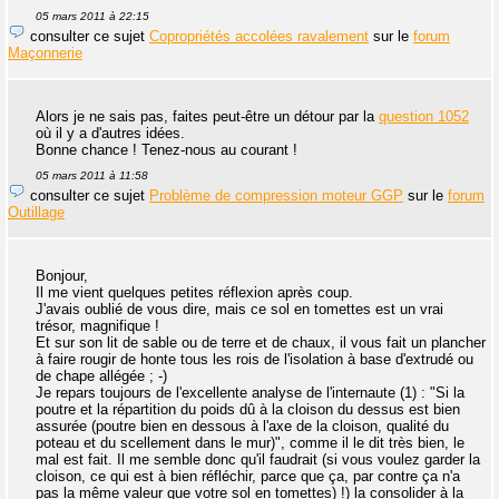
05 mars 2011 à 22:15
consulter ce sujet
Copropriétés accolées ravalement
sur le
forum
Maçonnerie
Alors je ne sais pas, faites peut-être un détour par la
question 1052
où il y a d'autres idées.
Bonne chance ! Tenez-nous au courant !
05 mars 2011 à 11:58
consulter ce sujet
Problème de compression moteur GGP
sur le
forum
Outillage
Bonjour,
Il me vient quelques petites réflexion après coup.
J'avais oublié de vous dire, mais ce sol en tomettes est un vrai
trésor, magnifique !
Et sur son lit de sable ou de terre et de chaux, il vous fait un plancher
à faire rougir de honte tous les rois de l'isolation à base d'extrudé ou
de chape allégée ; -)
Je repars toujours de l'excellente analyse de l'internaute (1) : "Si la
poutre et la répartition du poids dû à la cloison du dessus est bien
assurée (poutre bien en dessous à l'axe de la cloison, qualité du
poteau et du scellement dans le mur)", comme il le dit très bien, le
mal est fait. Il me semble donc qu'il faudrait (si vous voulez garder la
cloison, ce qui est à bien réfléchir, parce que ça, par contre ça n'a
pas la même valeur que votre sol en tomettes) !) la consolider à la