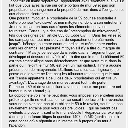
"construit en limite séparative" appartenant exclusivement à la 59. Le
fait que vous ayez la vue sur cette portion de mur 59 et pas son
propriétaire ne change rien à la propriété du mur, donc à l'obligation et
aux charges d'entretien.
Que pourrait invoquer le propriétaire de la 59 pour se soustraire à
cette propriété "exclusive" et non mitoyenne, donc à son entretien ?
Je ne vois pas, en tous cas d'après les éléments que vous
fournissez. Certes il y a des cas de "présomption de mitoyenneté",
tels que désignés par l'article 653 du Code Civil : "Dans les villes et
les campagnes, tout mur servant de séparation entre bâtiments
jusqu'à l'héberge, ou entre cours et jardins, et même entre enclos
dans les champs, est présumé mitoyen s'il n'y a titre ou marque du
contraire. " Mais je pense que dans votre cas, si l'argument que j'ai
développé ci-dessus est avéré, c'est à dire que le mur du bâtiment 59
est totalement aligné sans décrochement, et que votre mur, dans la
partie où il rejoint le mur 59, est bien un mur distinct, il n'y a aucune
présomption de mitoyenneté. D'ailleurs dans les cas litigieux (et je
pense que le votre ne l'est pas) les tribunaux retiennent que le mur
est "censé appartenir à celui des deux propriétaires qui en tire un
avantage". L'avantage de ce mur est avant tout... de porter
l'immeuble 59 et de vous polluer la vue, si je peux me permettre cet
humour un peu brutal ; -)
La copropriété voisine ne peut donc vous imposer son entretien sous
prétexte qu'elle ne voit pas le mur, ce serait trop facile ! En revanche,
vous ne pouvez pas non plus obliger le 59 à le ravaler, sauf si le non-
ravalement entraine pour vous des préjudices... qui ne seront pas
évidents à prouver... sauf si le mur s'éboule ! Regardez par exemple
à ce sujet en forum litiges la question 1407, où MD (cordial salut à
cette occasion) a répondu à un internaute à propos d'un mur à
l'abandon.