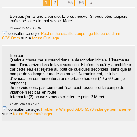
1
2
…
55
56
»
Bonjour, j'en ai une à vendre. Elle est neuve. Si vous êtes toujours
intéressé faites-le moi savoir. Merci.
22 août 2012 à 18:16
consulter ce sujet
Recherche cisaille coupe tige filetee de diam
6/8/10mm
sur le
forum Outillage
Bonjour,
Quelque chose me surprend dans la description initiale. L'internaute
écrit "l'eau arrive dans le lave-vaisselle. Et c'est là qu'il y a problème
car cette eau est rejetée au bout de quelques secondes, sans que la
pompe de vidange se mette en route." Normalement, le tube
d'évacuation doit remonter à une certaine hauteur (40 à 60 cm, je
suppose).
Je ne vois donc pas comment l'eau peut ressortir si la pompe de
vidange n'est pas en route.
Internaute (2) pouvez-vous expliciter ce point ? Merci.
15 mai 2011 à 15:37
consulter ce sujet
Problème Whirpool ADG 9573 vidange permanente
sur le
forum Électroménager