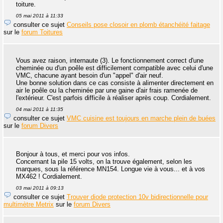
toiture.
05 mai 2011 à 11:33
consulter ce sujet
Conseils pose closoir en plomb étanchéité faitage
sur le
forum Toitures
Vous avez raison, internaute (3). Le fonctionnement correct d'une
cheminée ou d'un poêle est difficilement compatible avec celui d'une
VMC, chacune ayant besoin d'un "appel" d'air neuf.
Une bonne solution dans ce cas consiste à alimenter directement en
air le poêle ou la cheminée par une gaine d'air frais ramenée de
l'extérieur. C'est parfois difficile à réaliser après coup. Cordialement.
04 mai 2011 à 11:35
consulter ce sujet
VMC cuisine est toujours en marche plein de buées
sur le
forum Divers
Bonjour à tous, et merci pour vos infos.
Concernant la pile 15 volts, on la trouve également, selon les
marques, sous la référence MN154. Longue vie à vous... et à vos
MX462 ! Cordialement.
03 mai 2011 à 09:13
consulter ce sujet
Trouver diode protection 10v bidirectionnelle pour
multimètre Metrix
sur le
forum Divers