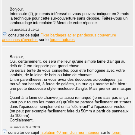
Bonjour,
Internaute (2), je serais intéressé si vous pouviez indiquer en 2 mots
la technique pour cette sur-couverture sans dépose. Faites-vous un
lambourdage intercalaire ? Merci de votre réponse.
03 avril 2011 à 10:02
consulter ce sujet
Fixer bardages acier par dessus couverture
anciennes d'éverites
sur le
forum Toitures
Bonjour,
Oui, certainement, ce sera meilleur qu'une simple lame d'air qui au
delà de 2 cm n'apporte pas grand chose.
Je serais tenté de vous conseiller, pour être homogène avec votre
lambris, de la laine de bois ou laine de chanvre.
Entre parenthèses, si vous avez des découpes acrobatiques, j'ai
trouvé par hasard, à force de galères, un truc qui marche très bien :
une petite disqueuse style meuleuse d'angle. Mais prenez un masque
!
Quant à la laine de chanvre j'ai aussi remarqué (je ne sais pas si ça
vaut pour toutes les marques) qu'elle se partage facilement en strates
dans l'épaisseur, simplement en la "déchirant" à l'épaisseur voulue
(on peut par exemple facilement faire du 50mm à partir de panneaux
de 100mm).
Cordialement.
28 mars 2011 à 10:34
consulter ce sujet
Isolation 40 mm d'un mur intérieur
sur le
forum