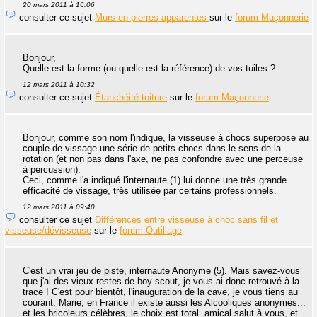
20 mars 2011 à 16:06
consulter ce sujet
Murs en pierres apparentes
sur le
forum Maçonnerie
Bonjour,
Quelle est la forme (ou quelle est la référence) de vos tuiles ?
12 mars 2011 à 10:32
consulter ce sujet
Étanchéité toiture
sur le
forum Maçonnerie
Bonjour, comme son nom l'indique, la visseuse à chocs superpose au
couple de vissage une série de petits chocs dans le sens de la
rotation (et non pas dans l'axe, ne pas confondre avec une perceuse
à percussion).
Ceci, comme l'a indiqué l'internaute (1) lui donne une très grande
efficacité de vissage, très utilisée par certains professionnels.
12 mars 2011 à 09:40
consulter ce sujet
Différences entre visseuse à choc sans fil et
visseuse/dévisseuse
sur le
forum Outillage
C'est un vrai jeu de piste, internaute Anonyme (5). Mais savez-vous
que j'ai des vieux restes de boy scout, je vous ai donc retrouvé à la
trace ! C'est pour bientôt, l'inauguration de la cave, je vous tiens au
courant. Marie, en France il existe aussi les Alcooliques anonymes...
et les bricoleurs célèbres, le choix est total. amical salut à vous, et