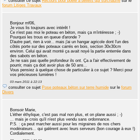
consulter ce sujet
Recours pour poêle à pellets qui surchauffe
sur le
forum Litiges Travaux
Bonjour mf06,
Je vous lis toujours avec intérêt !
Ce n'est pas moi le poteau en béton, mais ça m'intéresse ; -)
Pourquoi les trous en queue d'aronde ?
D'autre part, rien à voir... mais j'ai un hangar agricole dont l'un des
côtés porte sur des poteaux carrés en bois, section 30x30cm
environ. Celui qui avait monté ça avait noyé la partie enterrée dans
des sabots en béton.
Je ne sais pas quelle profondeur ils ont. Ça a l'air effectivement de
pourrir, mais ça doit avoir plus de 50 ans...
Vous pensiez à quelque chose de particulier à ce sujet ? Merci pour
vos précieuses lumières !
03 mars 2011 à 22:13
consulter ce sujet
Pose poteaux béton sur terre humide
sur le
forum
Divers
Bonsoir Marie,
L'éther éthylique, c'est pas mal non plus, et on plane aussi ; -)
... mais je crois qu'il n'est plus vendu sans ordonnance.
P.S. : ça peut marcher aussi pour les migraines de nos chers
modérateurs... qui galèrent avec leurs serveurs (bon courage à eux !)
Cordialement.