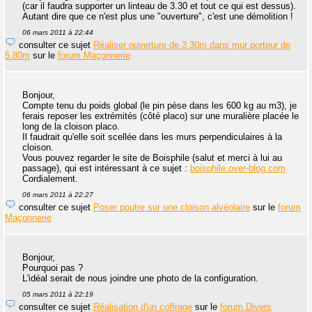
(car il faudra supporter un linteau de 3.30 et tout ce qui est dessus).
Autant dire que ce n'est plus une "ouverture", c'est une démolition !
06 mars 2011 à 22:44
consulter ce sujet
Réaliser ouverture de 3.30m dans mur porteur de
5.80m
sur le
forum Maçonnerie
Bonjour,
Compte tenu du poids global (le pin pèse dans les 600 kg au m3), je
ferais reposer les extrémités (côté placo) sur une muralière placée le
long de la cloison placo.
Il faudrait qu'elle soit scellée dans les murs perpendiculaires à la
cloison.
Vous pouvez regarder le site de Boisphile (salut et merci à lui au
passage), qui est intéressant à ce sujet :
boisphile.over-blog.com
Cordialement.
06 mars 2011 à 22:27
consulter ce sujet
Poser poutre sur une cloison alvéolaire
sur le
forum
Maçonnerie
Bonjour,
Pourquoi pas ?
L'idéal serait de nous joindre une photo de la configuration.
05 mars 2011 à 22:19
consulter ce sujet
Réalisation d'un coffrage
sur le
forum Divers