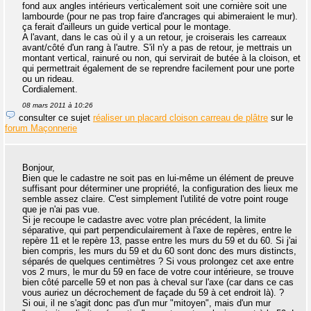
fond aux angles intérieurs verticalement soit une cornière soit une
lambourde (pour ne pas trop faire d'ancrages qui abimeraient le mur).
ça ferait d'ailleurs un guide vertical pour le montage.
A l'avant, dans le cas où il y a un retour, je croiserais les carreaux
avant/côté d'un rang à l'autre. S'il n'y a pas de retour, je mettrais un
montant vertical, rainuré ou non, qui servirait de butée à la cloison, et
qui permettrait également de se reprendre facilement pour une porte
ou un rideau.
Cordialement.
08 mars 2011 à 10:26
consulter ce sujet
réaliser un placard cloison carreau de plâtre
sur le
forum Maçonnerie
Bonjour,
Bien que le cadastre ne soit pas en lui-même un élément de preuve
suffisant pour déterminer une propriété, la configuration des lieux me
semble assez claire. C'est simplement l'utilité de votre point rouge
que je n'ai pas vue.
Si je recoupe le cadastre avec votre plan précédent, la limite
séparative, qui part perpendiculairement à l'axe de repères, entre le
repère 11 et le repère 13, passe entre les murs du 59 et du 60. Si j'ai
bien compris, les murs du 59 et du 60 sont donc des murs distincts,
séparés de quelques centimètres ? Si vous prolongez cet axe entre
vos 2 murs, le mur du 59 en face de votre cour intérieure, se trouve
bien côté parcelle 59 et non pas à cheval sur l'axe (car dans ce cas
vous auriez un décrochement de façade du 59 à cet endroit là). ?
Si oui, il ne s'agit donc pas d'un mur "mitoyen", mais d'un mur