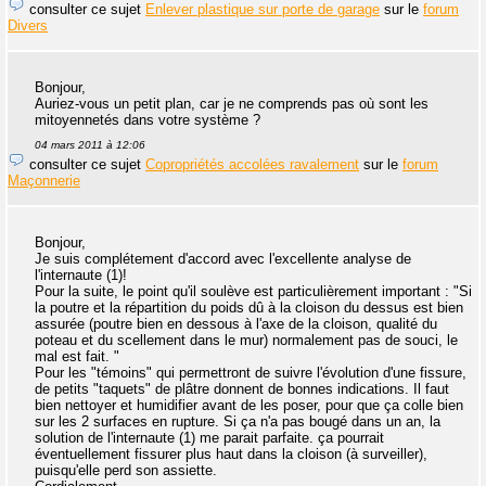
consulter ce sujet
Enlever plastique sur porte de garage
sur le
forum
Divers
Bonjour,
Auriez-vous un petit plan, car je ne comprends pas où sont les
mitoyennetés dans votre système ?
04 mars 2011 à 12:06
consulter ce sujet
Copropriétés accolées ravalement
sur le
forum
Maçonnerie
Bonjour,
Je suis complétement d'accord avec l'excellente analyse de
l'internaute (1)!
Pour la suite, le point qu'il soulève est particulièrement important : "Si
la poutre et la répartition du poids dû à la cloison du dessus est bien
assurée (poutre bien en dessous à l'axe de la cloison, qualité du
poteau et du scellement dans le mur) normalement pas de souci, le
mal est fait. "
Pour les "témoins" qui permettront de suivre l'évolution d'une fissure,
de petits "taquets" de plâtre donnent de bonnes indications. Il faut
bien nettoyer et humidifier avant de les poser, pour que ça colle bien
sur les 2 surfaces en rupture. Si ça n'a pas bougé dans un an, la
solution de l'internaute (1) me parait parfaite. ça pourrait
éventuellement fissurer plus haut dans la cloison (à surveiller),
puisqu'elle perd son assiette.