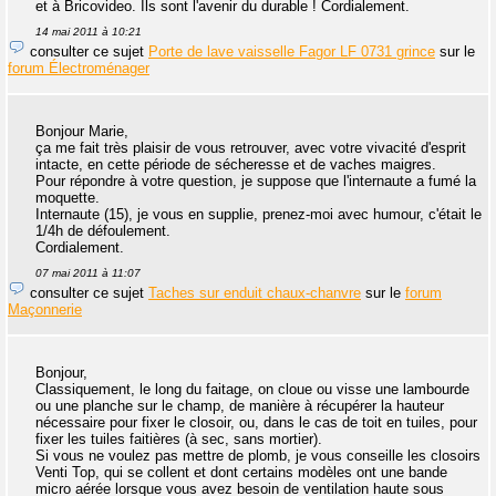
et à Bricovideo. Ils sont l'avenir du durable ! Cordialement.
14 mai 2011 à 10:21
consulter ce sujet
Porte de lave vaisselle Fagor LF 0731 grince
sur le
forum Électroménager
Bonjour Marie,
ça me fait très plaisir de vous retrouver, avec votre vivacité d'esprit
intacte, en cette période de sécheresse et de vaches maigres.
Pour répondre à votre question, je suppose que l'internaute a fumé la
moquette.
Internaute (15), je vous en supplie, prenez-moi avec humour, c'était le
1/4h de défoulement.
Cordialement.
07 mai 2011 à 11:07
consulter ce sujet
Taches sur enduit chaux-chanvre
sur le
forum
Maçonnerie
Bonjour,
Classiquement, le long du faitage, on cloue ou visse une lambourde
ou une planche sur le champ, de manière à récupérer la hauteur
nécessaire pour fixer le closoir, ou, dans le cas de toit en tuiles, pour
fixer les tuiles faitières (à sec, sans mortier).
Si vous ne voulez pas mettre de plomb, je vous conseille les closoirs
Venti Top, qui se collent et dont certains modèles ont une bande
micro aérée lorsque vous avez besoin de ventilation haute sous