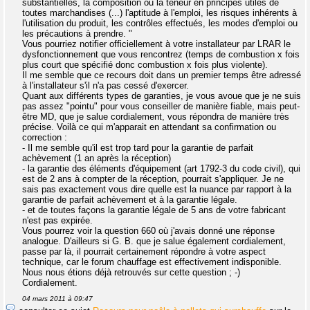
substantielles, la composition ou la teneur en principes utiles de
toutes marchandises (...) l'aptitude à l'emploi, les risques inhérents à
l'utilisation du produit, les contrôles effectués, les modes d'emploi ou
les précautions à prendre. "
Vous pourriez notifier officiellement à votre installateur par LRAR le
dysfonctionnement que vous rencontrez (temps de combustion x fois
plus court que spécifié donc combustion x fois plus violente).
Il me semble que ce recours doit dans un premier temps être adressé
à l'installateur s'il n'a pas cessé d'exercer.
Quant aux différents types de garanties, je vous avoue que je ne suis
pas assez "pointu" pour vous conseiller de manière fiable, mais peut-
être MD, que je salue cordialement, vous répondra de manière très
précise. Voilà ce qui m'apparait en attendant sa confirmation ou
correction :
- Il me semble qu'il est trop tard pour la garantie de parfait
achèvement (1 an après la réception)
- la garantie des éléments d'équipement (art 1792-3 du code civil), qui
est de 2 ans à compter de la réception, pourrait s'appliquer. Je ne
sais pas exactement vous dire quelle est la nuance par rapport à la
garantie de parfait achèvement et à la garantie légale.
- et de toutes façons la garantie légale de 5 ans de votre fabricant
n'est pas expirée.
Vous pourrez voir la question 660 où j'avais donné une réponse
analogue. D'ailleurs si G. B. que je salue également cordialement,
passe par là, il pourrait certainement répondre à votre aspect
technique, car le forum chauffage est effectivement indisponible.
Nous nous étions déjà retrouvés sur cette question ; -)
Cordialement.
04 mars 2011 à 09:47