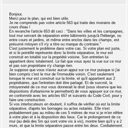
Bonjour,
Merci pour le plan, qui est bien utile.
Je ne comprends pas votre article 563 qui traite des riverains de
cours d'eau !
En revanche l'article 653 dit ceci : "Dans les villes et les campagnes,
tout mur servant de séparation entre bâtiments jusqu'à l'héberge, ou
entre cours et jardins, et même entre enclos dans les champs, est
présumé mitoyen s'il n'y a titre ou marque du contraire."
C'est justement le problème dans votre cas. Si votre plan est juste,
et si le pointillé représente donc la limite séparative, le mur est
construit en totalité sur la propriété voisine. Son entretien lui
appartient donc totalement. Le fait que vous ayez la vue sur ce mur
et pas son propriétaire n'y change rien.
Je suppose que vous n'avez aucun appui sur ce mur puisque si j'ai
bien compris c'est le mur de l'immeuble voisin. C'est seulement
lorsque le mur est construit sur la limite, et qu'il appartient aux 2
propriétaires, que l'entretien doit être partagé. Et de surcroit, la
mitoyenneté de ce mur vous donnerait le droit (sous réserve que les
dispositions d'urbanisme le permettent) de vous appuyer sur ce mur,
en conformité avec les articles 657 et suivants du Code Civil, pour y
faire une construction.
Si vos interlocuteurs en doutent, il suffira de vérifier où est la limite
séparative, d'après les bornages ou actes notariés. Elle n'est
probablement pas au milieu de ces 5 mètres de mur si je m'en réfère
à votre plan et à la disposition des lieux. Car le prolongement de ce
mur (au delà des 5m qui sont votre vis à vis), montre bien qu'il y a 2
murs, et que la limite séparative passe entre les deux. Cordialement.