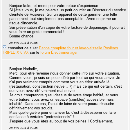
Bonjour koko, et merci pour votre retour d'expérience.
Si j'étais vous, je me paierais un petit courrier au Directeur du service
clientèle de Rosières. Sur un appareil de cette gamme, une telle
panne n'est tout simplement pas acceptable ! Avec en prime un
risque d'incendie.
Sur présentation d'un copie de votre facture de dépannage, il pourrait
vous faire un geste commercial !
Bonne chance.
29 avril 2011 à 09:55
consulter ce sujet
Panne complète four et lave-vaisselle Rosières
TRIPLE X 6 VX
sur le
forum Électroménager
Bonjour Nathalie,
Merci pour être revenue nous donner cette info sur votre situation.
Comme vous, je suis un peu sidéré par tout ce qui vous arrive. Je
n'ai pas vraiment compris comment vous en étiez arrivée là
(restauration, construction neuve... ?) mais ce qui est certain, c'est
que vous avez été vraiment mal servie.
Je crois comprendre qu'au dessus de votre étage habité, et sous
votre toiture, vous avez un espace (combles) accessible mais
inhabité. Dans ce cas, l'ajout de laine de verre pourra résoudre
définitivement vos soucis.
Mais quelle galère pour en arriver là, c'est à désespérer de faire
confiance à certains "professionnels" !
J'espère que vous êtes au bout de vos peines ! Cordialement.
29 avril 2011 à 09:45