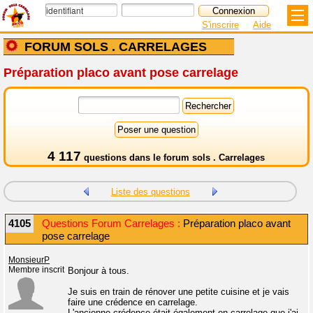
S'inscrire
Aide
FORUM SOLS . CARRELAGES
Préparation placo avant pose carrelage
4 117
questions dans le
forum sols . Carrelages
Liste des questions
4105
Questions Forum Carrelages :
Préparation placo avant
pose carrelage
MonsieurP
Membre inscrit
Bonjour à tous.
Je suis en train de rénover une petite cuisine et je vais
faire une crédence en carrelage.
L'ancienne crédence était également en carrelage que j'ai