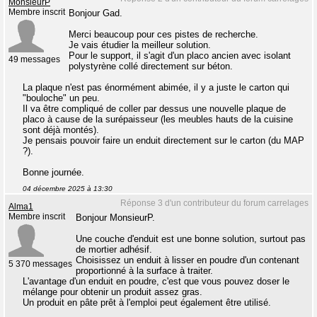
MonsieurP
Membre inscrit
Bonjour Gad.
Merci beaucoup pour ces pistes de recherche.
Je vais étudier la meilleur solution.
Pour le support, il s'agit d'un placo ancien avec isolant
49 messages
polystyrène collé directement sur béton.
La plaque n'est pas énormément abimée, il y a juste le carton qui
"bouloche" un peu.
Il va être compliqué de coller par dessus une nouvelle plaque de
placo à cause de la surépaisseur (les meubles hauts de la cuisine
sont déjà montés).
Je pensais pouvoir faire un enduit directement sur le carton (du MAP
?).
Bonne journée.
04 décembre 2025 à 13:30
Réponse 3 d'un contributeur du forum carrelages
Alma1
Membre inscrit
Bonjour MonsieurP.
Une couche d'enduit est une bonne solution, surtout pas
de mortier adhésif.
Choisissez un enduit à lisser en poudre d'un contenant
5 370 messages
proportionné à la surface à traiter.
L'avantage d'un enduit en poudre, c'est que vous pouvez doser le
mélange pour obtenir un produit assez gras.
Un produit en pâte prêt à l'emploi peut également être utilisé.