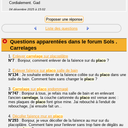
Cordialement. Gad
04 décembre 2025 à 15:02
Liste des questions
Questions apparentées dans le forum Sols .
Carrelages
1.
Enlever
carrelage
sur placoplâtre
N°7
: Bonjour, comment enlever de la faïence sur du
placo
?
2.
Enlever faîence sur
placo
salle de bain
N°134
: Je souhaite enlever de la faïence collée sur du
placo
dans une
salle de bain. Comment faire sans changer le
placo
?
3.
Carrelage
sur
placo
endommagé
N°747
: Bonjour à tous, je refais ma salle de bain et en enlevant
l'ancien
carrelage
, la couche cartonnée du
placo
est venue avec :
mes plaques de
placo
font grise mine. Jai rebouché à l'enduit de
rebouchage, j'ai ensuite fait un...
4.
Décoller faïence mur en
placo
N°293
: Bonjour, je veux décoller de la faïence au mur sur du
placoplâtre. Comment faire pour l'enlever sans trop faire de dégâts au