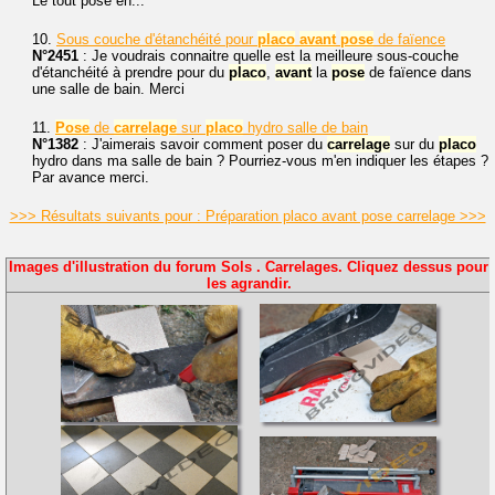
Le tout posé en...
10.
Sous couche d'étanchéité pour
placo
avant
pose
de faïence
N°2451
: Je voudrais connaitre quelle est la meilleure sous-couche
d'étanchéité à prendre pour du
placo
,
avant
la
pose
de faïence dans
une salle de bain. Merci
11.
Pose
de
carrelage
sur
placo
hydro salle de bain
N°1382
: J'aimerais savoir comment poser du
carrelage
sur du
placo
hydro dans ma salle de bain ? Pourriez-vous m'en indiquer les étapes ?
Par avance merci.
>>> Résultats suivants pour : Préparation placo avant pose carrelage >>>
Images d'illustration du forum Sols . Carrelages. Cliquez dessus pour
les agrandir.