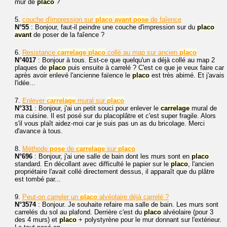
mur de
placo
?
5.
couche d'impression sur
placo
avant
pose
de faîence
N°55
: Bonjour, faut-il peindre une couche d'impression sur du
placo
avant
de poser de la faîence ?
6.
Resistance
carrelage
placo
collé au map sur ancien
placo
N°4017
: Bonjour à tous. Est-ce que quelqu'un a déjà collé au map 2
plaques de
placo
puis ensuite à carrelé ? C'est ce que je veux faire car
après avoir enlevé l'ancienne faïence le
placo
est très abimé. Et j'avais
l'idée...
7.
Enlever
carrelage
mural sur
placo
N°331
: Bonjour, j'ai un petit souci pour enlever le
carrelage
mural de
ma cuisine. Il est posé sur du placoplâtre et c'est super fragile. Alors
s'il vous plaît aidez-moi car je suis pas un as du bricolage. Merci
d'avance à tous.
8.
Méthode
pose
de
carrelage
sur
placo
N°696
: Bonjour, j'ai une salle de bain dont les murs sont en
placo
standard. En décollant avec difficulté le papier sur le
placo
, l'ancien
propriétaire l'avait collé directement dessus, il apparaît que du plâtre
est tombé par...
9.
Peut-on carreler un
placo
alvéolaire déjà carrelé ?
N°3574
: Bonjour. Je souhaite refaire ma salle de bain. Les murs sont
carrelés du sol au plafond. Derrière c'est du
placo
alvéolaire (pour 3
des 4 murs) et
placo
+ polystyrène pour le mur donnant sur l'extérieur.