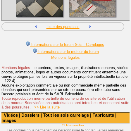
Liste des questions
Informations sur le forum Sols . Carrelages
Informations sur le moteur du forum
Mentions légales
Mentions légales :
Le contenu, textes, images, illustrations sonores, vidéos,
photos, animations, logos et autres documents constituent ensemble une
œuvre protégée par les lois en vigueur sur la propriété intellectuelle (article
L.122-4).
Aucune exploitation commerciale ou non commerciale même partielle des
données qui sont présentées sur ce site ne pourra être effectuée sans
l'accord préalable et écrit de la SARL Bricovidéo.
Toute reproduction même partielle du contenu de ce site et de l'utilisation
de la marque Bricovidéo sans autorisation sont interdites et donneront suite
à des poursuites.
>> Lire la suite
Vidéos
|
Dossiers
|
Tout les sols carrelage
|
Fabricants
|
Images
© Bricovidéo
Les cookies nous permettent de personnaliser le contenu et les annonces,