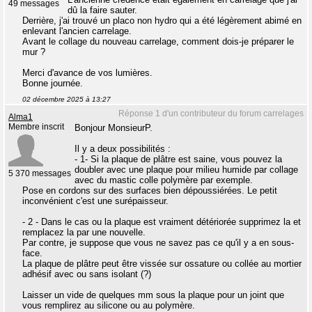
49 messages
dû la faire sauter.
Derrière, j'ai trouvé un placo non hydro qui a été légèrement abimé en
enlevant l'ancien carrelage.
Avant le collage du nouveau carrelage, comment dois-je préparer le
mur ?
Merci d'avance de vos lumières.
Bonne journée.
02 décembre 2025 à 13:27
Réponse 1 d'un contributeur du forum carrelages
Alma1
Membre inscrit
Bonjour MonsieurP.
Il y a deux possibilités :
- 1- Si la plaque de plâtre est saine, vous pouvez la
doubler avec une plaque pour milieu humide par collage
5 370 messages
avec du mastic colle polymère par exemple.
Pose en cordons sur des surfaces bien dépoussiérées. Le petit
inconvénient c'est une surépaisseur.
- 2 - Dans le cas ou la plaque est vraiment détériorée supprimez la et
remplacez la par une nouvelle.
Par contre, je suppose que vous ne savez pas ce qu'il y a en sous-
face.
La plaque de plâtre peut être vissée sur ossature ou collée au mortier
adhésif avec ou sans isolant (?)
Laisser un vide de quelques mm sous la plaque pour un joint que
vous remplirez au silicone ou au polymère.