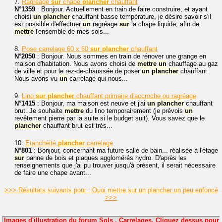
7.
Ragréage
sur
chape
plancher
chauffant
N°1359
: Bonjour. Actuellement en train de faire construire, et ayant
choisi
un
plancher
chauffant basse température, je désire savoir s'il
est possible d'effectuer
un
ragréage
sur
la chape liquide, afin de
mettre
l'ensemble de mes sols...
8.
Pose carrelage 60 x 60
sur
plancher
chauffant
N°2050
: Bonjour. Nous sommes en train de rénover une grange en
maison d'habitation. Nous avons choisi de
mettre
un
chauffage au gaz
de ville et pour le rez-de-chaussée de poser
un
plancher
chauffant.
Nous avons vu
un
carrelage qui nous...
9.
Lino
sur
plancher
chauffant primaire d'accroche ou ragréage
N°1415
: Bonjour, ma maison est neuve et j'ai
un
plancher
chauffant
brut. Je souhaite
mettre
du lino temporairement (je prévois
un
revêtement pierre par la suite si le budget suit). Vous savez que le
plancher
chauffant brut est très...
10.
Etanchéité
plancher
carrelage
N°801
: Bonjour, concernant ma future salle de bain... réalisée à l'étage
sur
panne de bois et plaques agglomérés hydro. D'après les
renseignements que j'ai pu trouver jusqu'à présent, il serait nécessaire
de faire une chape avant...
>>> Résultats suivants pour : Quoi mettre sur un plancher un peu enfoncé
>>>
Images d'illustration du forum Sols . Carrelages. Cliquez dessus pour