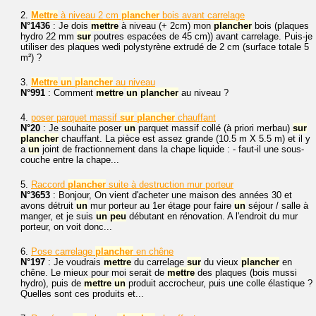
2.
Mettre
à niveau 2 cm
plancher
bois avant carrelage
N°1436
: Je dois
mettre
à niveau (+ 2cm) mon
plancher
bois (plaques
hydro 22 mm
sur
poutres espacées de 45 cm)) avant carrelage. Puis-je
utiliser des plaques wedi polystyrène extrudé de 2 cm (surface totale 5
m²) ?
3.
Mettre
un
plancher
au niveau
N°991
: Comment
mettre
un
plancher
au niveau ?
4.
poser parquet massif
sur
plancher
chauffant
N°20
: Je souhaite poser
un
parquet massif collé (à priori merbau)
sur
plancher
chauffant. La pièce est assez grande (10.5 m X 5.5 m) et il y
a
un
joint de fractionnement dans la chape liquide : - faut-il une sous-
couche entre la chape...
5.
Raccord
plancher
suite à destruction mur porteur
N°3653
: Bonjour, On vient d'acheter une maison des années 30 et
avons détruit
un
mur porteur au 1er étage pour faire
un
séjour / salle à
manger, et je suis
un
peu
débutant en rénovation. A l'endroit du mur
porteur, on voit donc...
6.
Pose carrelage
plancher
en chêne
N°197
: Je voudrais
mettre
du carrelage
sur
du vieux
plancher
en
chêne. Le mieux pour moi serait de
mettre
des plaques (bois mussi
hydro), puis de
mettre
un
produit accrocheur, puis une colle élastique ?
Quelles sont ces produits et...