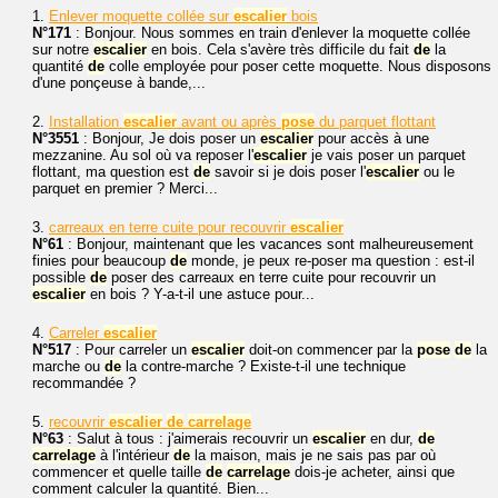
1.
Enlever moquette collée sur
escalier
bois
N°171
: Bonjour. Nous sommes en train d'enlever la moquette collée
sur notre
escalier
en bois. Cela s'avère très difficile du fait
de
la
quantité
de
colle employée pour poser cette moquette. Nous disposons
d'une ponçeuse à bande,...
2.
Installation
escalier
avant ou après
pose
du parquet flottant
N°3551
: Bonjour, Je dois poser un
escalier
pour accès à une
mezzanine. Au sol où va reposer l'
escalier
je vais poser un parquet
flottant, ma question est
de
savoir si je dois poser l'
escalier
ou le
parquet en premier ? Merci...
3.
carreaux en terre cuite pour recouvrir
escalier
N°61
: Bonjour, maintenant que les vacances sont malheureusement
finies pour beaucoup
de
monde, je peux re-poser ma question : est-il
possible
de
poser des carreaux en terre cuite pour recouvrir un
escalier
en bois ? Y-a-t-il une astuce pour...
4.
Carreler
escalier
N°517
: Pour carreler un
escalier
doit-on commencer par la
pose
de
la
marche ou
de
la contre-marche ? Existe-t-il une technique
recommandée ?
5.
recouvrir
escalier
de
carrelage
N°63
: Salut à tous : j'aimerais recouvrir un
escalier
en dur,
de
carrelage
à l'intérieur
de
la maison, mais je ne sais pas par où
commencer et quelle taille
de
carrelage
dois-je acheter, ainsi que
comment calculer la quantité. Bien...