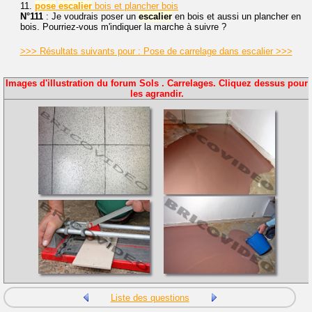
11.
pose
escalier
bois et plancher bois
N°111
: Je voudrais poser un
escalier
en bois et aussi un plancher en
bois. Pourriez-vous m'indiquer la marche à suivre ?
>>> Résultats suivants pour : Pose de carrelage dans escalier >>>
Images d'illustration du forum Sols . Carrelages. Cliquez dessus pour
les agrandir.
Liste des questions