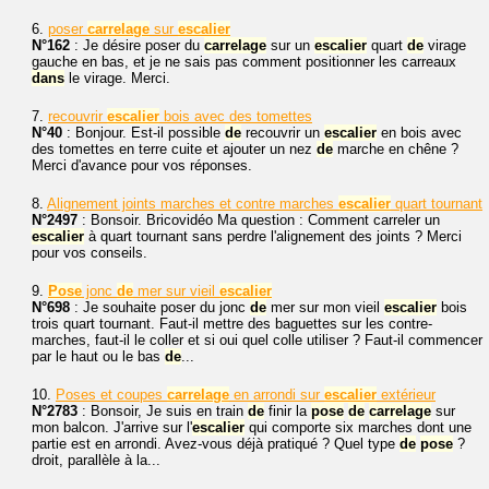
6.
poser
carrelage
sur
escalier
N°162
: Je désire poser du
carrelage
sur un
escalier
quart
de
virage
gauche en bas, et je ne sais pas comment positionner les carreaux
dans
le virage. Merci.
7.
recouvrir
escalier
bois avec des tomettes
N°40
: Bonjour. Est-il possible
de
recouvrir un
escalier
en bois avec
des tomettes en terre cuite et ajouter un nez
de
marche en chêne ?
Merci d'avance pour vos réponses.
8.
Alignement joints marches et contre marches
escalier
quart tournant
N°2497
: Bonsoir. Bricovidéo Ma question : Comment carreler un
escalier
à quart tournant sans perdre l'alignement des joints ? Merci
pour vos conseils.
9.
Pose
jonc
de
mer sur vieil
escalier
N°698
: Je souhaite poser du jonc
de
mer sur mon vieil
escalier
bois
trois quart tournant. Faut-il mettre des baguettes sur les contre-
marches, faut-il le coller et si oui quel colle utiliser ? Faut-il commencer
par le haut ou le bas
de
...
10.
Poses et coupes
carrelage
en arrondi sur
escalier
extérieur
N°2783
: Bonsoir, Je suis en train
de
finir la
pose
de
carrelage
sur
mon balcon. J'arrive sur l'
escalier
qui comporte six marches dont une
partie est en arrondi. Avez-vous déjà pratiqué ? Quel type
de
pose
?
droit, parallèle à la...