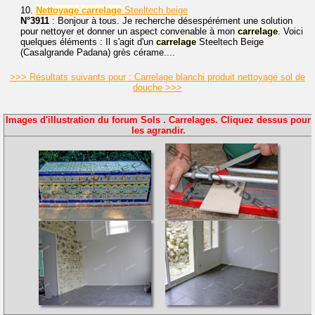
10.
Nettoyage
carrelage
Steeltech beige
N°3911
: Bonjour à tous. Je recherche désespérément une solution
pour nettoyer et donner un aspect convenable à mon
carrelage
. Voici
quelques éléments : Il s'agit d'un
carrelage
Steeltech Beige
(Casalgrande Padana) grès cérame....
>>> Résultats suivants pour : Carrelage blanchi produit nettoyage sol de
douche >>>
Images d'illustration du forum Sols . Carrelages. Cliquez dessus pour
les agrandir.