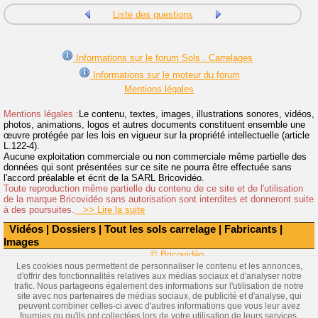
Liste des questions
Informations sur le forum Sols . Carrelages
Informations sur le moteur du forum
Mentions légales
Mentions légales :
Le contenu, textes, images, illustrations sonores, vidéos,
photos, animations, logos et autres documents constituent ensemble une
œuvre protégée par les lois en vigueur sur la propriété intellectuelle (article
L.122-4).
Aucune exploitation commerciale ou non commerciale même partielle des
données qui sont présentées sur ce site ne pourra être effectuée sans
l'accord préalable et écrit de la SARL Bricovidéo.
Toute reproduction même partielle du contenu de ce site et de l'utilisation
de la marque Bricovidéo sans autorisation sont interdites et donneront suite
à des poursuites.
>> Lire la suite
Vidéos
|
Dossiers
|
Tout les sols carrelage
|
Fabricants
|
Images
© Bricovidéo
Les cookies nous permettent de personnaliser le contenu et les annonces,
d'offrir des fonctionnalités relatives aux médias sociaux et d'analyser notre
trafic. Nous partageons également des informations sur l'utilisation de notre
site avec nos partenaires de médias sociaux, de publicité et d'analyse, qui
peuvent combiner celles-ci avec d'autres informations que vous leur avez
fournies ou qu'ils ont collectées lors de votre utilisation de leurs services.