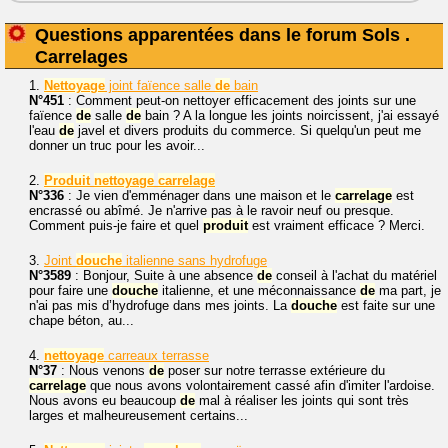
Questions apparentées dans le forum Sols .
Carrelages
1.
Nettoyage
joint faïence salle
de
bain
N°451
: Comment peut-on nettoyer efficacement des joints sur une
faïence
de
salle
de
bain ? A la longue les joints noircissent, j'ai essayé
l'eau
de
javel et divers produits du commerce. Si quelqu'un peut me
donner un truc pour les avoir...
2.
Produit
nettoyage
carrelage
N°336
: Je vien d'emménager dans une maison et le
carrelage
est
encrassé ou abîmé. Je n'arrive pas à le ravoir neuf ou presque.
Comment puis-je faire et quel
produit
est vraiment efficace ? Merci.
3.
Joint
douche
italienne sans hydrofuge
N°3589
: Bonjour, Suite à une absence
de
conseil à l'achat du matériel
pour faire une
douche
italienne, et une méconnaissance
de
ma part, je
n'ai pas mis d’hydrofuge dans mes joints. La
douche
est faite sur une
chape béton, au...
4.
nettoyage
carreaux terrasse
N°37
: Nous venons
de
poser sur notre terrasse extérieure du
carrelage
que nous avons volontairement cassé afin d'imiter l'ardoise.
Nous avons eu beaucoup
de
mal à réaliser les joints qui sont très
larges et malheureusement certains...