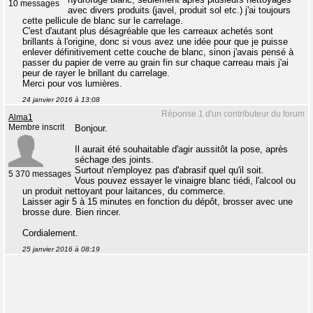
10 messages
avec divers produits (javel, produit sol etc.) j'ai toujours
cette pellicule de blanc sur le carrelage.
C'est d'autant plus désagréable que les carreaux achetés sont
brillants à l'origine, donc si vous avez une idée pour que je puisse
enlever définitivement cette couche de blanc, sinon j'avais pensé à
passer du papier de verre au grain fin sur chaque carreau mais j'ai
peur de rayer le brillant du carrelage.
Merci pour vos lumières.
24 janvier 2016 à 13:08
Réponse 1 d'un contributeur du forum
Alma1
Membre inscrit
Bonjour.
Il aurait été souhaitable d'agir aussitôt la pose, après
séchage des joints.
Surtout n'employez pas d'abrasif quel qu'il soit.
5 370 messages
Vous pouvez essayer le vinaigre blanc tiédi, l'alcool ou
un produit nettoyant pour laitances, du commerce.
Laisser agir 5 à 15 minutes en fonction du dépôt, brosser avec une
brosse dure. Bien rincer.
Cordialement.
25 janvier 2016 à 08:19