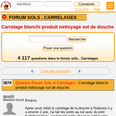
S'inscrire
Aide
FORUM SOLS . CARRELAGES
Carrelage blanchi produit nettoyage sol de douche
4 117
questions dans le
forum sols . Carrelages
Liste des questions
3674
Question Forum Sols et Carrelages :
Carrelage blanchi
produit nettoyage sol de douche
steve06
Membre inscrit
Bonjour,
Après avoir refait le carrelage de la douche à l'italienne il y
a environ 2 ans, j'ai fait les joints au sol avec du joint
hydrofuge blanc, seulement après plusieurs nettoyages