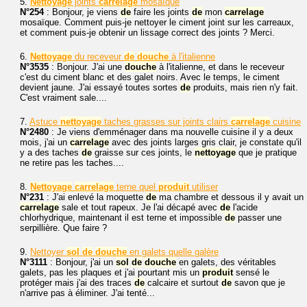
5.
Nettoyage
joints
carrelage
mosaïque
N°254
: Bonjour, je viens
de
faire les joints
de
mon
carrelage
mosaïque. Comment puis-je nettoyer le ciment joint sur les carreaux,
et comment puis-je obtenir un lissage correct des joints ? Merci.
6.
Nettoyage
du receveur
de
douche
à l'italienne
N°3535
: Bonjour. J'ai une
douche
à l'italienne, et dans le receveur
c'est du ciment blanc et des galet noirs. Avec le temps, le ciment
devient jaune. J'ai essayé toutes sortes
de
produits, mais rien n'y fait.
C'est vraiment sale....
7.
Astuce
nettoyage
taches grasses sur joints clairs
carrelage
cuisine
N°2480
: Je viens d'emménager dans ma nouvelle cuisine il y a deux
mois, j'ai un
carrelage
avec des joints larges gris clair, je constate qu'il
y a des taches
de
graisse sur ces joints, le
nettoyage
que je pratique
ne retire pas les taches....
8.
Nettoyage
carrelage
terne quel
produit
utiliser
N°231
: J'ai enlevé la moquette
de
ma chambre et dessous il y avait un
carrelage
sale et tout rapeux. Je l'ai décapé avec
de
l'acide
chlorhydrique, maintenant il est terne et impossible
de
passer une
serpillière. Que faire ?
9.
Nettoyer
sol
de
douche
en galets quelle galère
N°3111
: Bonjour, j'ai un
sol
de
douche
en galets, des véritables
galets, pas les plaques et j'ai pourtant mis un
produit
sensé le
protéger mais j'ai des traces
de
calcaire et surtout
de
savon que je
n'arrive pas à éliminer. J'ai tenté...