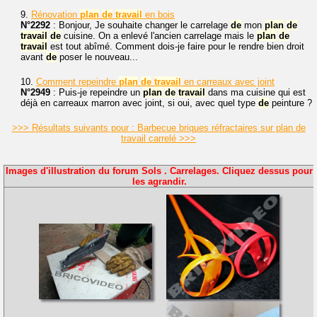
9.
Rénovation
plan
de
travail
en bois
N°2292
: Bonjour, Je souhaite changer le carrelage
de
mon
plan
de
travail
de
cuisine. On a enlevé l'ancien carrelage mais le
plan
de
travail
est tout abîmé. Comment dois-je faire pour le rendre bien droit
avant
de
poser le nouveau...
10.
Comment repeindre
plan
de
travail
en carreaux avec joint
N°2949
: Puis-je repeindre un
plan
de
travail
dans ma cuisine qui est
déjà en carreaux marron avec joint, si oui, avec quel type
de
peinture ?
>>> Résultats suivants pour : Barbecue briques réfractaires sur plan de
travail carrelé >>>
Images d'illustration du forum Sols . Carrelages. Cliquez dessus pour
les agrandir.