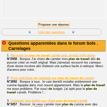
Liste des questions
Questions apparentées dans le forum Sols .
Carrelages
1.
Recouvrir un
plan
de
travail
carrelé avec produit style résine
N°2958
: Bonjour J'ai choisi
de
carreler mon
plan
de
travail
afin
de
pouvoir créer un motif original. Mais j'aimerais recouvrir les carreaux
d'une résine incolore afin d'obtenir une surface facile à nettoyer. Merci
d'avance pour votre...
2.
Pose spécifique
de
carrelage
sur
plan
de
travail
de
cuisine
N°3092
: Bonjour à tous. Je vais bientôt installer entièrement une
cuisine équipée dans mon nouvel appartement. Mais le
plan
de
travail
me pose problème. Par souci
de
budget, j'ai opté pour le
plan
de
travail
carrelé. Problème !...
3.
Comment faire finition
sur
chant
plan
de
travail
carrelé
N°3457
: Bonsoir. Je veux carreler mon
plan
de
cuisine avec des