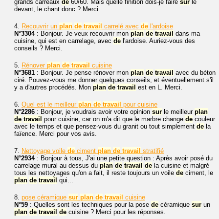
grands carreaux
de
60/60. Mais quelle finition dois-je faire
sur
le
devant, le chant donc ? Merci.
4.
Recouvrir un
plan
de
travail
carrelé avec
de
l'ardoise
N°3304
: Bonjour. Je veux recouvrir mon
plan
de
travail
dans ma
cuisine, qui est en carrelage, avec
de
l'ardoise. Auriez-vous des
conseils ? Merci.
5.
Rénover
plan
de
travail
cuisine
N°3681
: Bonjour. Je pense rénover mon
plan
de
travail
avec du béton
ciré. Pouvez-vous me donner quelques conseils, et éventuellement s'il
y a d'autres procédés. Mon
plan
de
travail
est en L. Merci.
6.
Quel est le meilleur
plan
de
travail
pour cuisine
N°2286
: Bonjour, je voudrais avoir votre opinion
sur
le meilleur
plan
de
travail
pour cuisine, car on m'a dit que le marbre change
de
couleur
avec le temps et que pensez-vous du granit ou tout simplement
de
la
faïence. Merci pour vos avis.
7.
Nettoyage voile
de
ciment
plan
de
travail
stratifié
N°2934
: Bonjour à tous, J'ai une petite question : Après avoir posé du
carrelage mural au dessus du
plan
de
travail
de
la cuisine et malgré
tous les nettoyages qu'on a fait, il reste toujours un voile
de
ciment, le
plan
de
travail
qui...
8.
pose céramique
sur
plan
de
travail
cuisine
N°59
: Quelles sont les techniques pour la pose
de
céramique
sur
un
plan
de
travail
de
cuisine ? Merci pour les réponses.