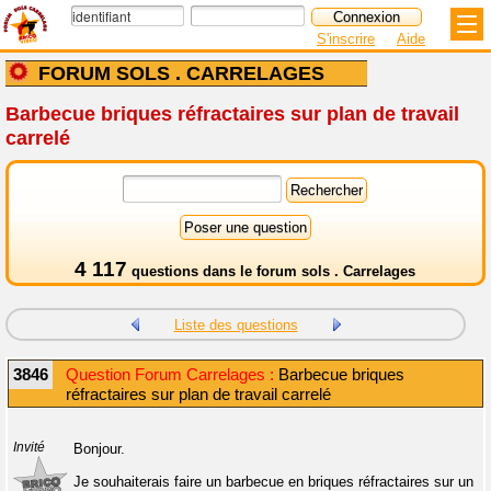
S'inscrire
Aide
FORUM SOLS . CARRELAGES
Barbecue briques réfractaires sur plan de travail
carrelé
4 117
questions dans le
forum sols . Carrelages
Liste des questions
3846
Question Forum Carrelages :
Barbecue briques
réfractaires sur plan de travail carrelé
Invité
Bonjour.
Je souhaiterais faire un barbecue en briques réfractaires sur un