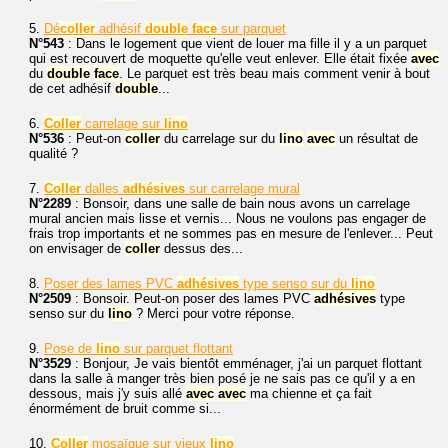
5.
Dé
coller
adhésif
double
face
sur parquet
N°543
: Dans le logement que vient de louer ma fille il y a un parquet
qui est recouvert de moquette qu'elle veut enlever. Elle était fixée
avec
du
double
face
. Le parquet est très beau mais comment venir à bout
de cet adhésif
double
...
6.
Coller
carrelage sur
lino
N°536
: Peut-on
coller
du carrelage sur du
lino
avec
un résultat de
qualité ?
7.
Coller
dalles
adhésives
sur carrelage mural
N°2289
: Bonsoir, dans une salle de bain nous avons un carrelage
mural ancien mais lisse et vernis... Nous ne voulons pas engager de
frais trop importants et ne sommes pas en mesure de l'enlever... Peut
on envisager de
coller
dessus des...
8.
Poser des lames PVC
adhésives
type senso sur du
lino
N°2509
: Bonsoir. Peut-on poser des lames PVC
adhésives
type
senso sur du
lino
? Merci pour votre réponse.
9.
Pose de
lino
sur parquet flottant
N°3529
: Bonjour, Je vais bientôt emménager, j'ai un parquet flottant
dans la salle à manger très bien posé je ne sais pas ce qu'il y a en
dessous, mais j'y suis allé
avec
avec
ma chienne et ça fait
énormément de bruit comme si...
10.
Coller
mosaïque sur vieux
lino