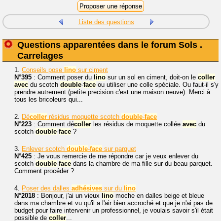
Liste des questions
Questions apparentées dans le forum Sols .
Carrelages
1.
Conseils pose
lino
sur ciment
N°395
: Comment poser du
lino
sur un sol en ciment, doit-on le
coller
avec
du scotch
double
-
face
ou utiliser une colle spéciale. Ou faut-il s'y
prendre autrement (petite precision c'est une maison neuve). Merci à
tous les bricoleurs qui...
2.
Dé
coller
résidus moquette scotch
double
-
face
N°223
: Comment dé
coller
les résidus de moquette collée
avec
du
scotch
double
-
face
?
3.
Enlever scotch
double
-
face
sur parquet
N°425
: Je vous remercie de me répondre car je veux enlever du
scotch
double
-
face
dans la chambre de ma fille sur du beau parquet.
Comment procéder ?
4.
Poser des dalles
adhésives
sur du
lino
N°2018
: Bonjour, j'ai un vieux
lino
moche en dalles beige et bleue
dans ma chambre et vu qu'il a l'air bien accroché et que je n'ai pas de
budget pour faire intervenir un professionnel, je voulais savoir s'il était
possible de
coller
...