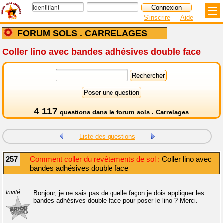
S'inscrire
Aide
FORUM SOLS . CARRELAGES
Coller lino avec bandes adhésives double face
4 117
questions dans le
forum sols . Carrelages
Liste des questions
257
Comment coller du revêtements de sol :
Coller lino avec
bandes adhésives double face
Invité
Bonjour, je ne sais pas de quelle façon je dois appliquer les
bandes adhésives double face pour poser le lino ? Merci.