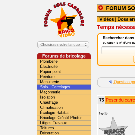
FORUM SO
Vidéos
|
Dossier
Temps nécessa
Rechercher dans l
ou taper le n° d'une 
Choisissez votre langue
Forums de bricolage
Plomberie
Électricité
Papier peint
Peinture
Menuiserie
Question pr
Sols . Carrelages
Maçonnerie
Isolation
75
Poser du carre
Chauffage
Climatisation
Écologie Habitat
Invité
Bricolage Créatif Photos
Litiges Travaux
Toitures
Décoration