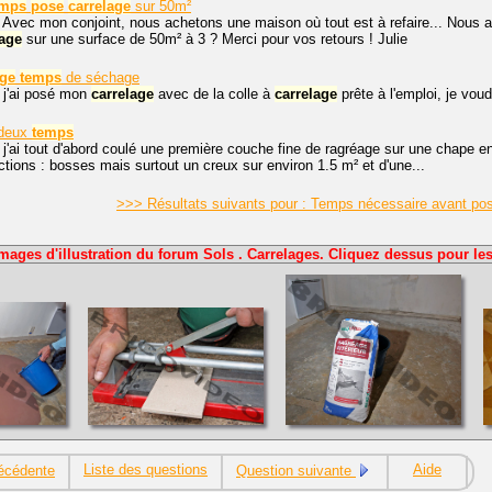
emps
pose
carrelage
sur 50m²
 Avec mon conjoint, nous achetons une maison où tout est à refaire... Nous a
lage
sur une surface de 50m² à 3 ? Merci pour vos retours ! Julie
age
temps
de séchage
 j'ai posé mon
carrelage
avec de la colle à
carrelage
prête à l'emploi, je voud
 deux
temps
 j'ai tout d'abord coulé une première couche fine de ragréage sur une chape 
ctions : bosses mais surtout un creux sur environ 1.5 m² et d'une...
>>> Résultats suivants pour : Temps nécessaire avant po
mages d'illustration du forum Sols . Carrelages. Cliquez dessus pour les
Liste des questions
Aide
écédente
Question suivante