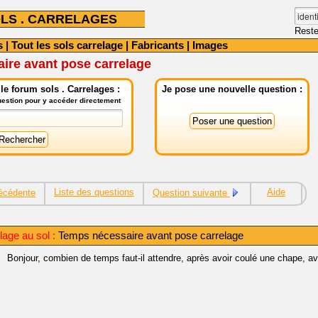
LS . CARRELAGES
Reste
s
|
Tout les sols carrelage
|
Fabricants
|
Images
ire avant pose carrelage
e forum sols . Carrelages :
Je pose une nouvelle question :
question pour y accéder directement
Liste des questions
Aide
écédente
Question suivante
lage au sol :
Temps nécessaire avant pose carrelage
Bonjour, combien de temps faut-il attendre, après avoir coulé une chape, a