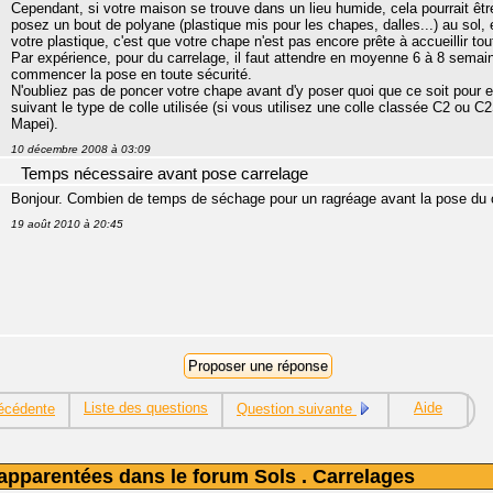
Cependant, si votre maison se trouve dans un lieu humide, cela pourrait être
posez un bout de polyane (plastique mis pour les chapes, dalles...) au sol, e
votre plastique, c'est que votre chape n'est pas encore prête à accueillir to
Par expérience, pour du carrelage, il faut attendre en moyenne 6 à 8 semai
commencer la pose en toute sécurité.
N'oubliez pas de poncer votre chape avant d'y poser quoi que ce soit pour en
suivant le type de colle utilisée (si vous utilisez une colle classée C2 ou C2
Mapei).
10 décembre 2008 à 03:09
Temps nécessaire avant pose carrelage
Bonjour. Combien de temps de séchage pour un ragréage avant la pose du c
19 août 2010 à 20:45
Liste des questions
Aide
écédente
Question suivante
apparentées dans le forum Sols . Carrelages