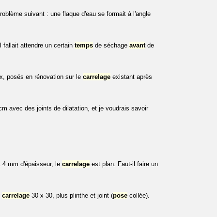
blème suivant : une flaque d'eau se formait à l'angle
l fallait attendre un certain
temps
de séchage
avant
de
x, posés en rénovation sur le
carrelage
existant après
m avec des joints de dilatation, et je voudrais savoir
it 4 mm d'épaisseur, le
carrelage
est plan. Faut-il faire un
e
carrelage
30 x 30, plus plinthe et joint (
pose
collée).