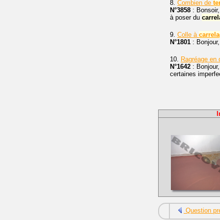
8.
Combien de
t
N°3858
: Bonsoir,
à poser du
carre
9.
Colle à
carrel
N°1801
: Bonjour,
10.
Ragréage en
N°1642
: Bonjour,
certaines imperfe
I
Question pr