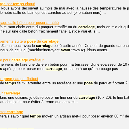
age
par
temps
chaud
 Nous avons découvert au mois de mai avec la hausse des températures le pro
e notre salle de bain qui est carrelée au sol (orientation nord)....
age dalle béton pour poser stratifié
faire mon choix entre du parquet stratifié ou du
carrelage
, mais on m'a dit qu'i
ifié sur une dalle béton fraichement faite. Est-ce vrai et, si...
uements suite à
pose
de
carrelage
 J'ai un souci avec le
carrelage
posé cette année. Ce sont de grands carreau
gneux de celui-ci (machine/nettoyant
avant
travaux). Nous avons...
te pour
carrelage
extérieur
 je viens de faire une dalle en béton pour ma terrasse, d'une épaisseur de 10 c
s
après je peux poser mon
carrelage
, de facon à ce qu'il ne bouge pas....
ge
pose
parquet flottant
 de
temps
faut-il attendre entre un ragréage et une
pose
de parquet flottant ?
sur
carrelage
dans une cuisine, je désire poser un lino sur du
carrelage
(10 x 20), le lino fa
au des joints pour éviter à terme que ceux-ci...
oser
carrelage
terais savoir quel
temps
moyen un artisan met-il pour poser environ 60 m² d