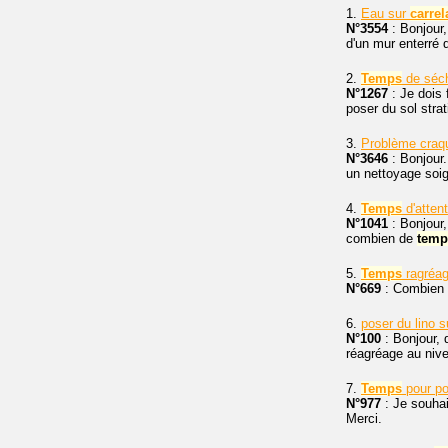
1.
Eau sur
carrel
N°3554
: Bonjour,
d'un mur enterré d
2.
Temps
de séch
N°1267
: Je dois 
poser du sol strat
3.
Problème craq
N°3646
: Bonjour.
un nettoyage soi
4.
Temps
d'atten
N°1041
: Bonjour,
combien de
temp
5.
Temps
ragréa
N°669
: Combien
6.
poser du lino 
N°100
: Bonjour, 
réagréage au nive
7.
Temps
pour p
N°977
: Je souhai
Merci.