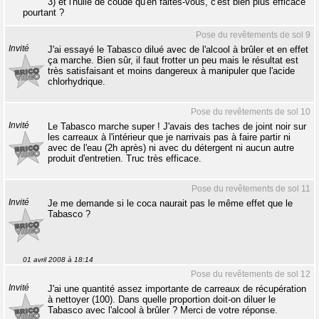
3) et l'huile de coude qu'en faites-vous, c'est bien plus efficace
pourtant ?
Pose du revêtements de sol 9
Invité
J'ai essayé le Tabasco dilué avec de l'alcool à brûler et en effet
ça marche. Bien sûr, il faut frotter un peu mais le résultat est
très satisfaisant et moins dangereux à manipuler que l'acide
chlorhydrique.
Pose du revêtements de sol 10
Invité
Le Tabasco marche super ! J'avais des taches de joint noir sur
les carreaux à l'intérieur que je narrivais pas à faire partir ni
avec de l'eau (2h après) ni avec du détergent ni aucun autre
produit d'entretien. Truc très efficace.
Pose du revêtements de sol 11
Invité
Je me demande si le coca naurait pas le même effet que le
Tabasco ?
01 avril 2008 à 18:14
Pose du revêtements de sol 12
Invité
J'ai une quantité assez importante de carreaux de récupération
à nettoyer (100). Dans quelle proportion doit-on diluer le
Tabasco avec l'alcool à brûler ? Merci de votre réponse.