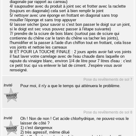
diagonale par rapport au carreau)
4/ saupoudrer avec du produit à joint sec et frotter avec la raclette
(toujours en diagonale) cela sert à bien remplir le joint
5/ nettoyer avec une éponge en frottant en diagonal sans trop
mouiller l'éponge et sans trop appuyer
6/ laisser sécher (pour savoir si c'est bon passer le doigt sur un joint,
si le doigt est sec vous pouvez passer à l'étape suivante)
7/ prendre de la sciure de bois blanc (surtout pas de sciure qui
contienne du chêne car le tanin du chêne va tacher les joints),
l'humidifier et la passer à l'aide d'un chiffon tout en frottant, cela lisse
vos joints et nettoie les carreaux
8/ ET POUR LA TOUCHE FINALE : 2 jours après avoir fait vos joints
il faut laver votre carrelage avec de l'eau chaude dans laquelle on
rajoute du vinaigre blanc, environ 1/4 de litre pour 7 litres d'eau : c'est
ce petit truc qui va enlever le lait de ciment. J'espère vous avoir
renseigné.
Pose du revêtements de sol 7
Invité
Pour moi, il n'y a que le temps qui atténuera le problème.
Pose du revêtements de sol 8
Invité
Oh ! Non de non ! Cet acide chlorhydrique, ne pouvez-vous le
laisser de côté ?
1) c'est dangereux
2) très agressif, même dilué