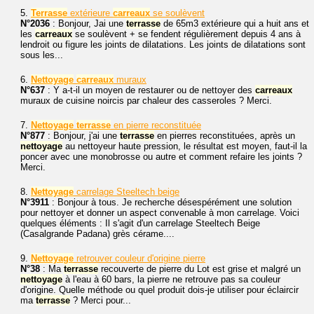
5.
Terrasse
extérieure
carreaux
se soulèvent
N°2036
: Bonjour, Jai une
terrasse
de 65m3 extérieure qui a huit ans et
les
carreaux
se soulèvent + se fendent régulièrement depuis 4 ans à
lendroit ou figure les joints de dilatations. Les joints de dilatations sont
sous les...
6.
Nettoyage
carreaux
muraux
N°637
: Y a-t-il un moyen de restaurer ou de nettoyer des
carreaux
muraux de cuisine noircis par chaleur des casseroles ? Merci.
7.
Nettoyage
terrasse
en pierre reconstituée
N°877
: Bonjour, j'ai une
terrasse
en pierres reconstituées, après un
nettoyage
au nettoyeur haute pression, le résultat est moyen, faut-il la
poncer avec une monobrosse ou autre et comment refaire les joints ?
Merci.
8.
Nettoyage
carrelage Steeltech beige
N°3911
: Bonjour à tous. Je recherche désespérément une solution
pour nettoyer et donner un aspect convenable à mon carrelage. Voici
quelques éléments : Il s'agit d'un carrelage Steeltech Beige
(Casalgrande Padana) grès cérame....
9.
Nettoyage
retrouver couleur d'origine pierre
N°38
: Ma
terrasse
recouverte de pierre du Lot est grise et malgré un
nettoyage
à l'eau à 60 bars, la pierre ne retrouve pas sa couleur
d'origine. Quelle méthode ou quel produit dois-je utiliser pour éclaircir
ma
terrasse
? Merci pour...