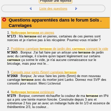
Liste des questions
Questions apparentées dans le forum Sols .
Carrelages
1.
Nettoyage
terrasse
en pierres
N°173
: Ma
terrasse
est en pierres, certaines de ces pierres sont
noircies et je n'arrive pas à les récupérer. Pourriez-vous m'aider ?
2.
Problème carrelage
terrasse
de jardin des
carreaux
sonnant le vide
N°3665
: Bonjour. J'ai fait faire par un artisan une
terrasse
de jardin
avec du carrelage, il s'avère qu'en tapant légèrement sur certains
carreaux
ça sonne le vide, je n'ai aucune connaissance sur le
bricolage, mais pour moi le...
3.
Conseils pour joints (5mm) carrelage
terrasse
N°2068
: Bonjour, Je veux faire les joints (5mm) de mon nouveau
carrelage
terrasse
avec du mortier joint Lanko. Donnez moi SVP des
conseils pour réussir. Merci Lictevout
4.
Nettoyage
terrasse
extérieure
N°279
: Bonjour, comment réchauffer la couleur de ma
terrasse
en IPé
qui a pris une teinte marron foncée. Construite depuis 3 ans et
entretenue 2 fois par an avec un mélange huile de lin 1/3 et essence de
thérébentine 2/3, la couleur...