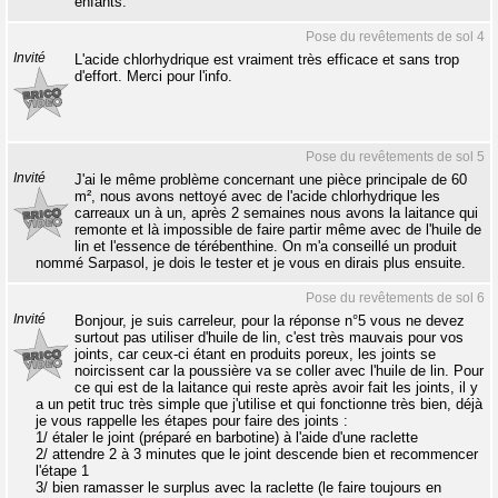
enfants.
Pose du revêtements de sol 4
Invité
L'acide chlorhydrique est vraiment très efficace et sans trop
d'effort. Merci pour l'info.
Pose du revêtements de sol 5
Invité
J'ai le même problème concernant une pièce principale de 60
m², nous avons nettoyé avec de l'acide chlorhydrique les
carreaux un à un, après 2 semaines nous avons la laitance qui
remonte et là impossible de faire partir même avec de l'huile de
lin et l'essence de térébenthine. On m'a conseillé un produit
nommé Sarpasol, je dois le tester et je vous en dirais plus ensuite.
Pose du revêtements de sol 6
Invité
Bonjour, je suis carreleur, pour la réponse n°5 vous ne devez
surtout pas utiliser d'huile de lin, c'est très mauvais pour vos
joints, car ceux-ci étant en produits poreux, les joints se
noircissent car la poussière va se coller avec l'huile de lin. Pour
ce qui est de la laitance qui reste après avoir fait les joints, il y
a un petit truc très simple que j'utilise et qui fonctionne très bien, déjà
je vous rappelle les étapes pour faire des joints :
1/ étaler le joint (préparé en barbotine) à l'aide d'une raclette
2/ attendre 2 à 3 minutes que le joint descende bien et recommencer
l'étape 1
3/ bien ramasser le surplus avec la raclette (le faire toujours en