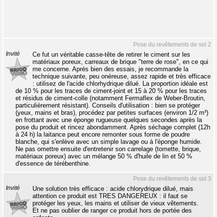
Pose du revêtements de sol 2
Invité
Ce fut un véritable casse-tête de retirer le ciment sur les
matériaux poreux, carreaux de brique "terre de rose", en ce qui
me concerne. Après bien des essais, je recommande la
technique suivante, peu onéreuse, assez rapide et très efficace
: utilisez de l'acide chlorhydrique dilué. La proportion idéale est
de 10 % pour les traces de ciment-joint et 15 à 20 % pour les traces
et résidus de ciment-colle (notamment Fermaflex de Weber-Broutin,
particulièrement résistant). Conseils d'utilisation : bien se protéger
(yeux, mains et bras), procédez par petites surfaces (environ 1/2 m²)
en frottant avec une éponge rugueuse quelques secondes après la
pose du produit et rincez abondamment. Après séchage complet (12h
à 24 h) la laitance peut encore remonter sous forme de poudre
blanche, qui s'enlève avec un simple lavage ou à l'éponge humide.
Ne pas omettre ensuite d'entretenir son carrelage (tomette, brique,
matériaux poreux) avec un mélange 50 % d'huile de lin et 50 %
d'essence de térébenthine.
Pose du revêtements de sol 3
Invité
Une solution très efficace : acide chlorydrique dilué, mais
attention ce produit est TRES DANGEREUX : il faut se
protéger les yeux, les mains et utiliser de vieux vêtements.
Et ne pas oublier de ranger ce produit hors de portée des