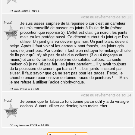
01 avril 2008 à 18:14
Pose du revêtements de sol 13
Invité
Je suis assez surprise de la réponse 6 car c'est un carreleur
qui m'a conseillé de passer les joints à l'huile de lin (même
proportion que réponse 2). L'effet est clair, ça noircit les joints
mais ça les protège aussi. Ca dépend surtout du joint que l'on
utilise. Un joint gris va devenir gris noir. Un joint blanc devient
beige. Après il faut voir si les carreaux sont foncés, les joints gris
noirs ne jurent pas. Par contre, il faut bien nettoyer le mélange d'huile
de lin pour qu'il n'y ait pas de résidus collants (3 ou 4 rinçages au
moins) et ainsi éviter tout problème de saletés collées. La seule
maison où je ne l'ai pas fait, les joints partaient... il y avait toujours
de la poussière de ciment qui trainait ! ... Les joints finissent par
s'user. Il faut savoir que ça ne sert pas pour les traces. Perso, je
cherche encore pour enlever certaines traces de peintures ! ... Mais
je me refuse à utiliser l'acide chlorhydrique.
01 mai 2008 à 17:50
Pose du revêtements de sol 14
Invité
Je pense que le Tabasco fonctionne parce qu'il y a du vinaigre
dedans. Autant utiliser ce dernier, bien moins cher.
06 septembre 2009 à 14:06