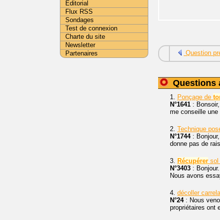
Editorial
Flux RSS
Sondages
Test de connexion
Charte du site
Newsletter
Question pr
Partenaires
Questions 
1.
Ponçage de
to
N°1641
: Bonsoir
me conseille une
2.
Technique po
N°1744
: Bonjour,
donne pas de rais
3.
Récupérer
sol
N°3403
: Bonjour.
Nous avons essayé
4.
décoller carre
N°24
: Nous veno
propriétaires ont 