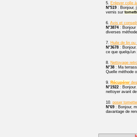
5.
Enlever colle 
N°519
: Bonjour, 
vernis sur
tomett
6.
Avis et conseil
N°3874
: Bonjour 
diverses méthode
7.
Huile de lin ou 
N°3678
: Bonjour
ce que quelqu'un 
8.
Nettoyage retr
N°38
: Ma terrass
Quelle méthode ou 
9.
Récupérer
de
N°1922
: Bonjour.
nettoyer avant de
10.
poser tomette
N°69
: Bonjour, m
davantage de rense
I