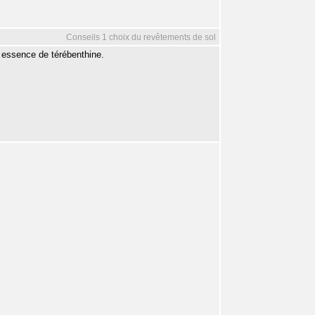
Conseils 1 choix du revêtements de sol
4 essence de térébenthine.