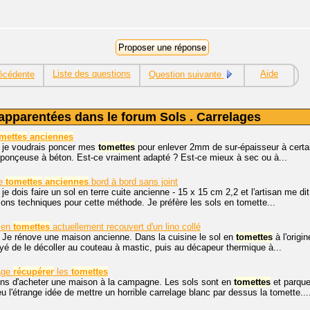
Liste des questions
Aide
écédente
Question suivante
apparentées dans le forum Sols . Carrelages
mettes
anciennes
, je voudrais poncer mes
tomettes
pour enlever 2mm de sur-épaisseur à certai
 ponçeuse à béton. Est-ce vraiment adapté ? Est-ce mieux à sec ou à...
se
tomettes
anciennes
bord à bord sans joint
 je dois faire un sol en terre cuite ancienne - 15 x 15 cm 2,2 et l'artisan me d
ons techniques pour cette méthode. Je préfère les sols en tomette...
 en
tomettes
actuellement recouvert d'un lino collé
 Je rénove une maison ancienne. Dans la cuisine le sol en
tomettes
à l'origi
 de le décoller au couteau à mastic, puis au décapeur thermique à...
lage
récupérer
les
tomettes
ns d'acheter une maison à la campagne. Les sols sont en
tomettes
et parque
eu l'étrange idée de mettre un horrible carrelage blanc par dessus la tomette...