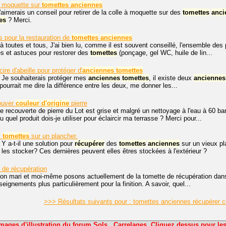
à moquette sur
tomettes
anciennes
j'aimerais un conseil pour retirer de la colle à moquette sur des
tomettes
anci
es
? Merci.
s pour la restauration de
tomettes
anciennes
à toutes et tous, J'ai bien lu, comme il est souvent conseillé, l'ensemble des 
s et astuces pour restorer des
tomettes
(ponçage, gel WC, huile de lin...
cire d'abeille pour protéger d'
anciennes
tomettes
. Je souhaiterais protéger mes
anciennes
tomettes
, il existe deux
anciennes
pourrait me dire la différence entre les deux, me donner les...
ouver
couleur
d'origine
pierre
e recouverte de pierre du Lot est grise et malgré un nettoyage à l'eau à 60 ba
quel produit dois-je utiliser pour éclaircir ma terrasse ? Merci pour...
s
tomettes
sur un plancher.
 Y a-t-il une solution pour
récupérer
des
tomettes
anciennes
sur un vieux pl
 les stocker? Ces dernières peuvent elles êtres stockées à l'extérieur ?
 de récupération
on mari et moi-même posons actuellement de la tomette de récupération dans
ignements plus particulièrement pour la finition. A savoir, quel...
>>> Résultats suivants pour : tomettes anciennes récupérer c
mages d'illustration du forum Sols . Carrelages. Cliquez dessus pour les