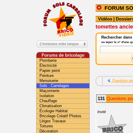
FORUM SO
Vidéos
|
Dossier
tomettes ancie
Rechercher dans l
ou taper le n° d'une 
Choisissez votre langue
Forums de bricolage
Plomberie
Électricité
Papier peint
Peinture
Menuiserie
Question pr
Sols . Carrelages
Maçonnerie
Isolation
131
Questions pos
Chauffage
Climatisation
Écologie Habitat
Invité
Bricolage Créatif Photos
Litiges Travaux
Toitures
Décoration