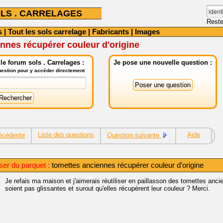
LS . CARRELAGES
Reste
s
|
Tout les sols carrelage
|
Fabricants
|
Images
nnes récupérer couleur d'origine
e forum sols . Carrelages :
Je pose une nouvelle question :
question pour y accéder directement
Liste des questions
Aide
écédente
Question suivante
er du parquet :
tomettes anciennes récupérer couleur d'origine
Je refais ma maison et j'aimerais réutiliser en paillasson des tomettes anci
soient pas glissantes et surout qu'elles récupèrent leur couleur ? Merci.