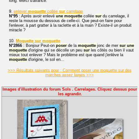
long. Merci d'avance.
9.
enlever
moquette
collée
sur
carrelage
N°95
: Après avoir enlevé
une
moquette
collée
sur
du carrelage, il
reste la mousse du dessous de celle-ci. Que peut-on faire pour
l'enlever, à part gratter à la raclette et à la main ? Existe-il un produit
miracle ?
10.
Moquette
sur
moquette
N°2866
: Bonjour Peut-on
poser
de la
moquette
jonc de mer
sur
une
moquette
d'origine qui se décolle un peu
sur
les côtés ou bien il vaut
mieux tout enlever ? Mais le problème est que quand j'enlève la
moquette
d'origine, le sol en...
>>> Résultats suivants pour : Comment poser une moquette sur des
marches assez larges >>>
Images d'illustration du forum Sols . Carrelages. Cliquez dessus pour
les agrandir.