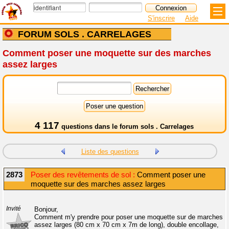
S'inscrire
Aide
FORUM SOLS . CARRELAGES
Comment poser une moquette sur des marches
assez larges
4 117
questions dans le
forum sols . Carrelages
Liste des questions
2873
Poser des revêtements de sol :
Comment poser une
moquette sur des marches assez larges
Invité
Bonjour,
Comment m'y prendre pour poser une moquette sur de marches
assez larges (80 cm x 70 cm x 7m de long), double encollage,