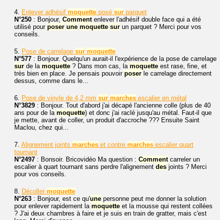
4.
Enlever adhésif
moquette
posé
sur
parquet
N°250
: Bonjour,
Comment
enlever l'adhésif double face qui a été
utilisé pour
poser
une
moquette
sur
un parquet ? Merci pour vos
conseils.
5.
Pose de carrelage
sur
moquette
N°577
: Bonjour. Quelqu'un aurait-il l'expérience de la pose de carrelage
sur
de la
moquette
? Dans mon cas, la
moquette
est rase, fine, et
très bien en place. Je pensais pouvoir
poser
le carrelage directement
dessus, comme dans le...
6.
Pose de vinyle de 4,2 mm
sur
marches
escalier en métal
N°3829
: Bonjour. Tout d'abord j'ai décapé l'ancienne colle (plus de 40
ans pour de la
moquette
) et donc j'ai raclé jusqu'au métal. Faut-il que
je mette, avant de coller, un produit d'accroche ??? Ensuite Saint
Maclou, chez qui...
7.
Alignement joints
marches
et contre
marches
escalier quart
tournant
N°2497
: Bonsoir. Bricovidéo Ma question :
Comment
carreler un
escalier à quart tournant sans perdre l'alignement
des
joints ? Merci
pour vos conseils.
8.
Décoller
moquette
N°263
: Bonjour, est ce qu'
une
personne peut me donner la solution
pour enlever rapidement la
moquette
et la mousse qui restent collées
? J'ai deux chambres à faire et je suis en train de gratter, mais c'est