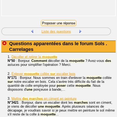
Liste des questions
Questions apparentées dans le forum Sols .
Carrelages
1.
Décoller et retirer la
moquette
N°50
: Bonjour.
Comment
décoller de la
moquette
? Avez-vous
des
astuces pour simplifier l'opération ? Merci.
2.
Enlever
moquette
collée
sur
escalier bois
N°171
: Bonjour. Nous sommes en train d'enlever la
moquette
collée
sur
notre escalier en bois. Cela s'avère très difficile du fait de la
quantité de colle employée pour
poser
cette
moquette
. Nous
disposons d'
une
ponçeuse à bande,...
3.
Mettre
des
marches
en ciment en peinture
N°3421
: Bonjour, dans un escalier dont les
marches
sont en ciment,
je viens de décoller
une
moquette
. Après plusieurs séances de
décapage, je voudrais savoir si je peux mettre en peinture le sol même
s'il reste de la colle à
moquette
...