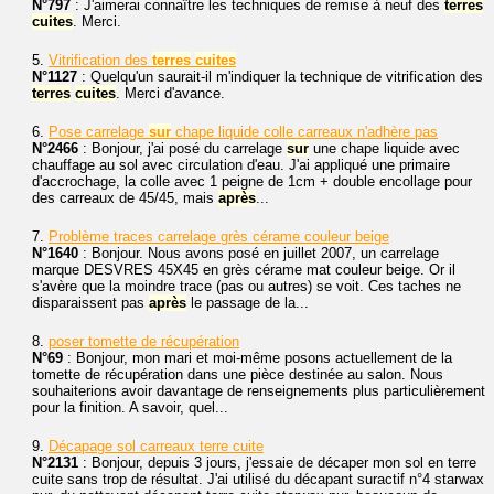
N°797
: J'aimerai connaître les techniques de remise à neuf des
terres
cuites
. Merci.
5.
Vitrification des
terres
cuites
N°1127
: Quelqu'un saurait-il m'indiquer la technique de vitrification des
terres
cuites
. Merci d'avance.
6.
Pose carrelage
sur
chape liquide colle carreaux n'adhère pas
N°2466
: Bonjour, j'ai posé du carrelage
sur
une chape liquide avec
chauffage au sol avec circulation d'eau. J'ai appliqué une primaire
d'accrochage, la colle avec 1 peigne de 1cm + double encollage pour
des carreaux de 45/45, mais
après
...
7.
Problème traces carrelage grès cérame couleur beige
N°1640
: Bonjour. Nous avons posé en juillet 2007, un carrelage
marque DESVRES 45X45 en grès cérame mat couleur beige. Or il
s'avère que la moindre trace (pas ou autres) se voit. Ces taches ne
disparaissent pas
après
le passage de la...
8.
poser tomette de récupération
N°69
: Bonjour, mon mari et moi-même posons actuellement de la
tomette de récupération dans une pièce destinée au salon. Nous
souhaiterions avoir davantage de renseignements plus particulièrement
pour la finition. A savoir, quel...
9.
Décapage sol carreaux terre cuite
N°2131
: Bonjour, depuis 3 jours, j'essaie de décaper mon sol en terre
cuite sans trop de résultat. J'ai utilisé du décapant suractif n°4 starwax