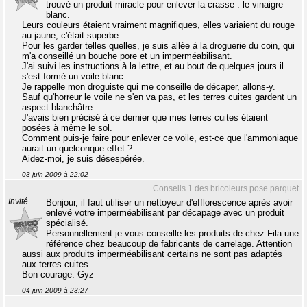
trouvé un produit miracle pour enlever la crasse : le vinaigre
blanc.
Leurs couleurs étaient vraiment magnifiques, elles variaient du rouge
au jaune, c'était superbe.
Pour les garder telles quelles, je suis allée à la droguerie du coin, qui
m'a conseillé un bouche pore et un imperméabilisant.
J'ai suivi les instructions à la lettre, et au bout de quelques jours il
s'est formé un voile blanc.
Je rappelle mon droguiste qui me conseille de décaper, allons-y.
Sauf qu'horreur le voile ne s'en va pas, et les terres cuites gardent un
aspect blanchâtre.
J'avais bien précisé à ce dernier que mes terres cuites étaient
posées à même le sol.
Comment puis-je faire pour enlever ce voile, est-ce que l'ammoniaque
aurait un quelconque effet ?
Aidez-moi, je suis désespérée.
03 juin 2009 à 22:02
Conseils 1 des bricoleurs pose parquet
Invité
Bonjour, il faut utiliser un nettoyeur d'efflorescence après avoir
enlevé votre imperméabilisant par décapage avec un produit
spécialisé.
Personnellement je vous conseille les produits de chez Fila une
référence chez beaucoup de fabricants de carrelage. Attention
aussi aux produits imperméabilisant certains ne sont pas adaptés
aux terres cuites.
Bon courage. Gyz
04 juin 2009 à 23:27