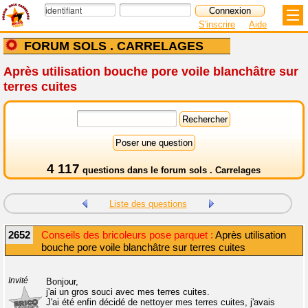
S'inscrire
Aide
FORUM SOLS . CARRELAGES
Après utilisation bouche pore voile blanchâtre sur
terres cuites
4 117
questions dans le
forum sols . Carrelages
Liste des questions
2652
Conseils des bricoleurs pose parquet :
Après utilisation
bouche pore voile blanchâtre sur terres cuites
Invité
Bonjour,
j'ai un gros souci avec mes terres cuites.
J'ai été enfin décidé de nettoyer mes terres cuites, j'avais