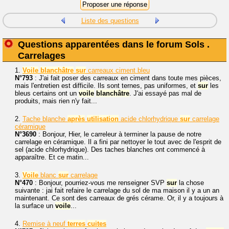
Liste des questions
Questions apparentées dans le forum Sols .
Carrelages
1.
Voile
blanchâtre
sur
carreaux ciment bleu
N°793
: J'ai fait poser des carreaux en ciment dans toute mes pièces,
mais l'entretien est difficile. Ils sont ternes, pas uniformes, et
sur
les
bleus certains ont un
voile
blanchâtre
. J'ai essayé pas mal de
produits, mais rien n'y fait...
2.
Tache blanche
après
utilisation
acide chlorhydrique
sur
carrelage
céramique
N°3690
: Bonjour, Hier, le carreleur à terminer la pause de notre
carrelage en céramique. Il a fini par nettoyer le tout avec de l'esprit de
sel (acide chlorhydrique). Des taches blanches ont commencé à
apparaître. Et ce matin...
3.
Voile
blanc
sur
carrelage
N°470
: Bonjour, pourriez-vous me renseigner SVP
sur
la chose
suivante : jai fait refaire le carrelage du sol de ma maison il y a un an
maintenant. Ce sont des carreaux de grés cérame. Or, il y a toujours à
la surface un
voile
...
4.
Remise à neuf
terres
cuites