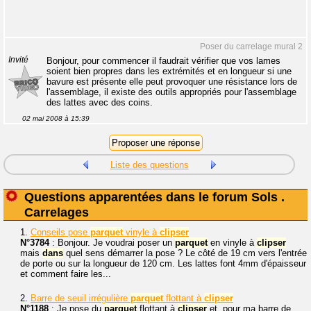
Poser du carrelage mural 2
Invité
Bonjour, pour commencer il faudrait vérifier que vos lames
soient bien propres dans les extrémités et en longueur si une
bavure est présente elle peut provoquer une résistance lors de
l'assemblage, il existe des outils appropriés pour l'assemblage
des lattes avec des coins.
02 mai 2008 à 15:39
Liste des questions
Questions apparentées dans le forum Sols .
Carrelages
1.
Conseils pose
parquet
vinyle à
clipser
N°3784
: Bonjour. Je voudrai poser un
parquet
en vinyle à
clipser
mais
dans
quel sens démarrer la pose ? Le côté de 19 cm vers l'entrée
de porte ou sur la longueur de 120 cm. Les lattes font 4mm d'épaisseur
et comment faire les...
2.
Barre de seuil irrégulière
parquet
flottant à
clipser
N°1188
: Je pose du
parquet
flottant à
clipser
et, pour ma barre de