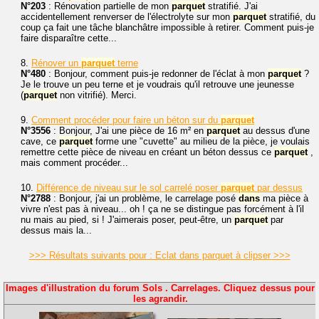
N°203
: Rénovation partielle de mon
parquet
stratifié. J'ai
accidentellement renverser de l'électrolyte sur mon
parquet
stratifié, du
coup ça fait une tâche blanchâtre impossible à retirer. Comment puis-je
faire disparaître cette...
8.
Rénover un
parquet
terne
N°480
: Bonjour, comment puis-je redonner de l'éclat à mon
parquet
?
Je le trouve un peu terne et je voudrais qu'il retrouve une jeunesse
(
parquet
non vitrifié). Merci.
9.
Comment procéder pour faire un béton sur du
parquet
N°3556
: Bonjour, J'ai une pièce de 16 m² en
parquet
au dessus d'une
cave, ce
parquet
forme une "cuvette" au milieu de la pièce, je voulais
remettre cette pièce de niveau en créant un béton dessus ce
parquet
,
mais comment procéder...
10.
Différence de niveau sur le sol carrelé poser
parquet
par dessus
N°2788
: Bonjour, j'ai un problème, le carrelage posé
dans
ma pièce à
vivre n'est pas à niveau... oh ! ça ne se distingue pas forcément à l'il
nu mais au pied, si ! J'aimerais poser, peut-être, un
parquet
par
dessus mais la...
>>> Résultats suivants pour : Eclat dans parquet à clipser >>>
Images d'illustration du forum Sols . Carrelages. Cliquez dessus pour
les agrandir.