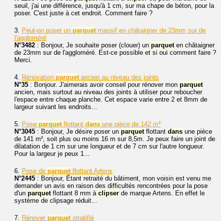
seuil, j'ai une différence, jusqu'à 1 cm, sur ma chape de béton, pour la
poser. C'est juste à cet endroit. Comment faire ?
3.
Peut-on poser un
parquet
massif en châtaigner de 23mm sur de
l'aggloméré
N°3482
: Bonjour, Je souhaite poser (clouer) un
parquet
en châtaigner
de 23mm sur de l'aggloméré. Est-ce possible et si oui comment faire ?
Merci.
4.
Rénovation
parquet
ancien au niveau des joints
N°35
: Bonjour. J'aimerais avoir conseil pour rénover mon
parquet
ancien, mais surtout au niveau des joints à utiliser pour reboucher
l'espace entre chaque planche. Cet espace varie entre 2 et 8mm de
largeur suivant les endroits...
5.
Pose
parquet
flottant
dans
une pièce de 142 m²
N°3045
: Bonjour, Je désire poser un
parquet
flottant
dans
une pièce
de 141 m², soit plus ou moins 16 m sur 8,5m. Je peux faire un joint de
dilatation de 1 cm sur une longueur et de 7 cm sur l'autre longueur.
Pour la largeur je peux 1...
6.
Pose de
parquet
flottant Artens
N°2445
: Bonjour, Étant retraité du bâtiment, mon voisin est venu me
demander un avis en raison des difficultés rencontrées pour la pose
d'un
parquet
flottant 8 mm à
clipser
de marque Artens. En effet le
système de clipsage réduit...
7.
Rénover
parquet
stratifié