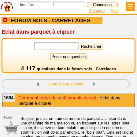
S'inscrire
Aide
FORUM SOLS . CARRELAGES
Eclat dans parquet à clipser
4 117
questions dans le
forum sols . Carrelages
Liste des questions
1694
Comment coller du revêtements de sol :
Eclat dans
parquet à clipser
Invité
Bonjour, je suis en train de mettre du parquet à clipser dans
une chambre de ma maison or, en frappant sur les lattes pour
clipser, il m'arrive de faire éclater un petit peu la couche de
stratifié : on voit donc par endroit, le "bois brut". Cela est laid et
en plus, ça accroche quand on marche dessus. Que puis-je