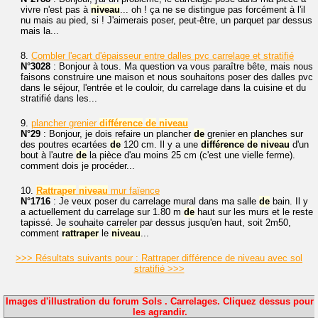
vivre n'est pas à
niveau
... oh ! ça ne se distingue pas forcément à l'il
nu mais au pied, si ! J'aimerais poser, peut-être, un parquet par dessus
mais la...
8.
Combler l'ecart d'épaisseur entre dalles pvc carrelage et stratifié
N°3028
: Bonjour à tous. Ma question va vous paraître bête, mais nous
faisons construire une maison et nous souhaitons poser des dalles pvc
dans le séjour, l'entrée et le couloir, du carrelage dans la cuisine et du
stratifié dans les...
9.
plancher grenier
différence
de
niveau
N°29
: Bonjour, je dois refaire un plancher
de
grenier en planches sur
des poutres ecartées
de
120 cm. Il y a une
différence
de
niveau
d'un
bout à l'autre
de
la pièce d'au moins 25 cm (c'est une vielle ferme).
comment dois je procéder...
10.
Rattraper
niveau
mur faïence
N°1716
: Je veux poser du carrelage mural dans ma salle
de
bain. Il y
a actuellement du carrelage sur 1.80 m
de
haut sur les murs et le reste
tapissé. Je souhaite carreler par dessus jusqu'en haut, soit 2m50,
comment
rattraper
le
niveau
...
>>> Résultats suivants pour : Rattraper différence de niveau avec sol
stratifié >>>
Images d'illustration du forum Sols . Carrelages. Cliquez dessus pour
les agrandir.