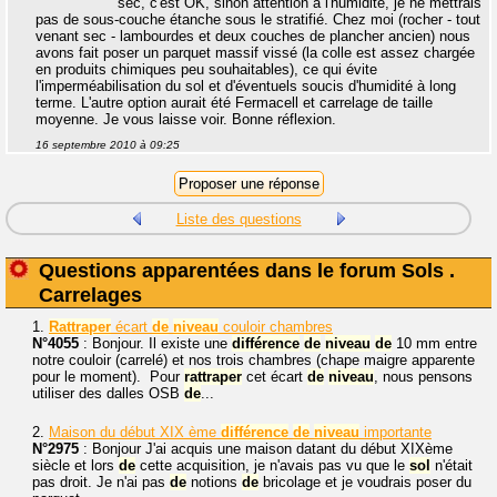
sec, c'est OK, sinon attention à l'humidité, je ne mettrais
pas de sous-couche étanche sous le stratifié. Chez moi (rocher - tout
venant sec - lambourdes et deux couches de plancher ancien) nous
avons fait poser un parquet massif vissé (la colle est assez chargée
en produits chimiques peu souhaitables), ce qui évite
l'imperméabilisation du sol et d'éventuels soucis d'humidité à long
terme. L'autre option aurait été Fermacell et carrelage de taille
moyenne. Je vous laisse voir. Bonne réflexion.
16 septembre 2010 à 09:25
Liste des questions
Questions apparentées dans le forum Sols .
Carrelages
1.
Rattraper
écart
de
niveau
couloir chambres
N°4055
: Bonjour. Il existe une
différence
de
niveau
de
10 mm entre
notre couloir (carrelé) et nos trois chambres (chape maigre apparente
pour le moment). Pour
rattraper
cet écart
de
niveau
, nous pensons
utiliser des dalles OSB
de
...
2.
Maison du début XIX ème
différence
de
niveau
importante
N°2975
: Bonjour J'ai acquis une maison datant du début XIXème
siècle et lors
de
cette acquisition, je n'avais pas vu que le
sol
n'était
pas droit. Je n'ai pas
de
notions
de
bricolage et je voudrais poser du