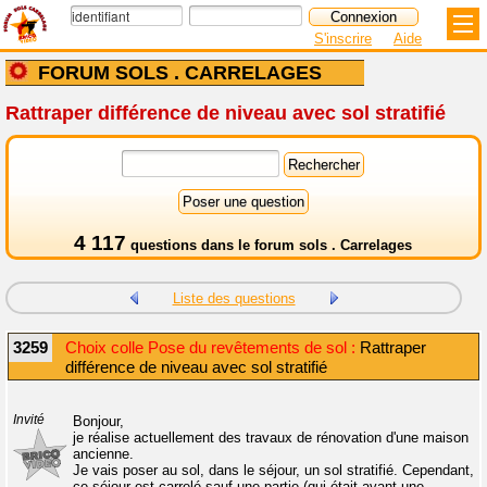
S'inscrire
Aide
FORUM SOLS . CARRELAGES
Rattraper différence de niveau avec sol stratifié
4 117
questions dans le
forum sols . Carrelages
Liste des questions
3259
Choix colle Pose du revêtements de sol :
Rattraper
différence de niveau avec sol stratifié
Invité
Bonjour,
je réalise actuellement des travaux de rénovation d'une maison
ancienne.
Je vais poser au sol, dans le séjour, un sol stratifié. Cependant,
ce séjour est carrelé sauf une partie (qui était avant une