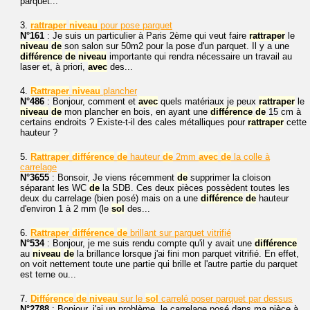
parquet...
3.
rattraper
niveau
pour pose parquet
N°161
: Je suis un particulier à Paris 2ème qui veut faire
rattraper
le
niveau
de
son salon sur 50m2 pour la pose d'un parquet. Il y a une
différence
de
niveau
importante qui rendra nécessaire un travail au
laser et, à priori,
avec
des...
4.
Rattraper
niveau
plancher
N°486
: Bonjour, comment et
avec
quels matériaux je peux
rattraper
le
niveau
de
mon plancher en bois, en ayant une
différence
de
15 cm à
certains endroits ? Existe-t-il des cales métalliques pour
rattraper
cette
hauteur ?
5.
Rattraper
différence
de
hauteur
de
2mm
avec
de
la colle à
carrelage
N°3655
: Bonsoir, Je viens récemment
de
supprimer la cloison
séparant les WC
de
la SDB. Ces deux pièces possèdent toutes les
deux du carrelage (bien posé) mais on a une
différence
de
hauteur
d'environ 1 à 2 mm (le
sol
des...
6.
Rattraper
différence
de
brillant sur parquet vitrifié
N°534
: Bonjour, je me suis rendu compte qu'il y avait une
différence
au
niveau
de
la brillance lorsque j'ai fini mon parquet vitrifié. En effet,
on voit nettement toute une partie qui brille et l'autre partie du parquet
est terne ou...
7.
Différence
de
niveau
sur le
sol
carrelé poser parquet par dessus
N°2788
: Bonjour, j'ai un problème, le carrelage posé dans ma pièce à