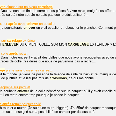
ver
laitance sur nouveau
carrelage
 Nous venons de finir de carreler nos pièces à vivre mais, malgré nos efforts
ès sale à notre sol. Je ne sais pas quel produit utiliser ?...
ncher
après
avoir
enlever
un escalier
 je souhaiterais
enlever
un vieil escalier et reboucher le plancher. Comment pu
 sur
carrelage
extérieur
T
ENLEVER
DU CIMENT COLLE SUR MON
CARRELAGE
EXTERIEUR ? L
 colle
après
retrait
 Dans notre entrée il y avait des dalles que nous avons recouvertes avec du j
traces de colle très dures que nous ne parvenons pas à retirer....
age
plâtre sans casser les carreaux
t le monde. je viens de poser de la faîence de salle de bain et j'ai manqué de 
 de plinthes et je n'ai pas mis de
croisillons
, ce qui me donne...
néoprène sur parquet
Je souhaite
enlever
de la colle néoprène sur un parquet où il y avait encollé d
et il en reste encore trop pour que je ponce le parquet....
e
après
retrait parquet collé
à tous et à toutes (Je suis une toute :biggrin:). J'ai 55m² de parquet mosaï
me suis renseigné sur la possibilité de carreler par dessus et à...