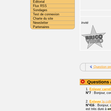
Editorial
Flux RSS
Sondages
Test de connexion
Charte du site
Newsletter
Invité
Partenaires
Question pr
Questions 
1.
Enlever
carre
N°7
: Bonjour, c
2.
Enlever
la col
N°416
: Bonjour, 
est très dure à
en