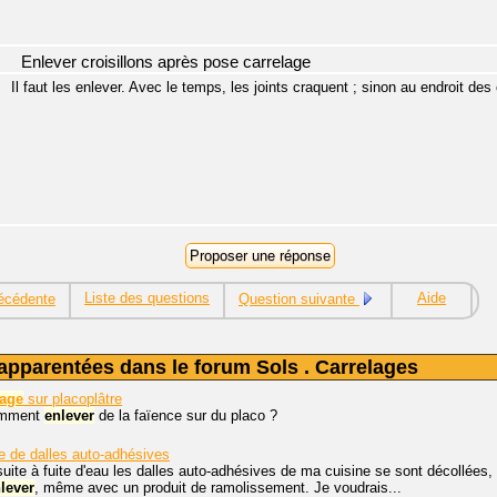
Enlever croisillons après pose carrelage
Il faut les enlever. Avec le temps, les joints craquent ; sinon au endroit des 
Liste des questions
Aide
écédente
Question suivante
apparentées dans le forum Sols . Carrelages
lage
sur placoplâtre
omment
enlever
de la faïence sur du placo ?
le de dalles auto-adhésives
suite à fuite d'eau les dalles auto-adhésives de ma cuisine se sont décollées, 
lever
, même avec un produit de ramolissement. Je voudrais...