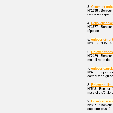
3.
Comment
enle
N°1398
: Bonjour,
donne un aspect tr
4.
Reboucher pla
N°1677
: Bonjour,
réponse.
5.
enlever
ciment
N°99
: COMMEN
6.
Enlever
traces
N°2429
: Bonjour.
mais il reste des 
7.
enlever
carrel
N°48
: Bonjour tou
carreaux en guise
8.
Enlever
colle 
N°542
: Bonjour. 
mais elle s'étale 
9.
Pose
carrelag
N°3871
: Bonjour 
supporte plus. Je 