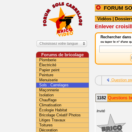
FORUM SO
Vidéos
|
Dossier
Enlever croisi
Rechercher dans l
ou taper le n° d'une 
Choisissez votre langue
Forums de bricolage
Plomberie
Électricité
Papier peint
Peinture
Menuiserie
Question pr
Sols . Carrelages
Maçonnerie
Isolation
1182
Questions br
Chauffage
Climatisation
Écologie Habitat
Invité
Bricolage Créatif Photos
Litiges Travaux
Toitures
Décoration