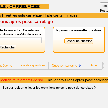
LS . CARRELAGES
Reste
s
|
Tout les sols carrelage
|
Fabricants
|
Images
llons après pose carrelage
e forum sols . Carrelages :
Je pose une nouvelle question :
question pour y accéder directement
Liste des questions
Aide
écédente
Question suivante
icolage revêtements de sol :
Enlever croisillons après pose carrelag
Bonjour, doit-on enlever les croisillons après la pose du carrelage ?