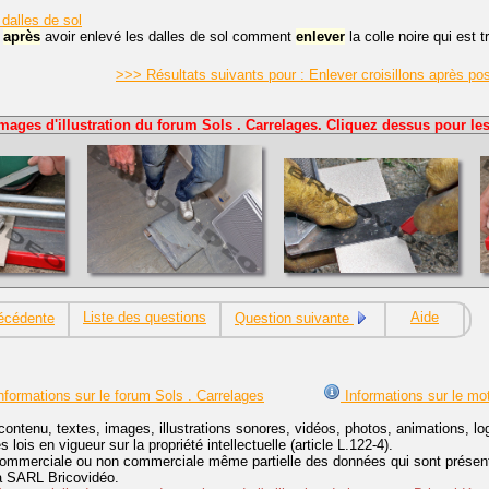
 dalles de sol
,
après
avoir enlevé les dalles de sol comment
enlever
la colle noire qui est 
>>> Résultats suivants pour : Enlever croisillons après po
mages d'illustration du forum Sols . Carrelages. Cliquez dessus pour les
Liste des questions
Aide
écédente
Question suivante
nformations sur le forum Sols . Carrelages
Informations sur le mo
contenu, textes, images, illustrations sonores, vidéos, photos, animations, 
lois en vigueur sur la propriété intellectuelle (article L.122-4).
ommerciale ou non commerciale même partielle des données qui sont présenté
 la SARL Bricovidéo.