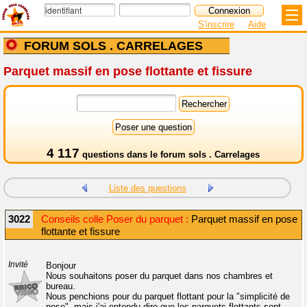
S'inscrire
Aide
FORUM SOLS . CARRELAGES
Parquet massif en pose flottante et fissure
4 117
questions dans le
forum sols . Carrelages
Liste des questions
3022
Conseils colle Poser du parquet :
Parquet massif en pose
flottante et fissure
Invité
Bonjour
Nous souhaitons poser du parquet dans nos chambres et
bureau.
Nous penchions pour du parquet flottant pour la "simplicité de
pose", mais j'ai entendu dire que les parquets flottants sont