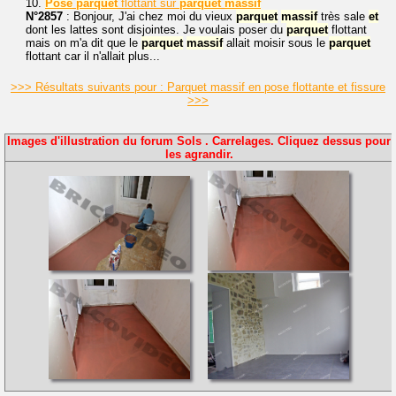
10.
Pose
parquet
flottant sur
parquet
massif
N°2857
: Bonjour, J'ai chez moi du vieux
parquet
massif
très sale
et
dont les lattes sont disjointes. Je voulais poser du
parquet
flottant
mais on m'a dit que le
parquet
massif
allait moisir sous le
parquet
flottant car il n'allait plus...
>>> Résultats suivants pour : Parquet massif en pose flottante et fissure
>>>
Images d'illustration du forum Sols . Carrelages. Cliquez dessus pour
les agrandir.