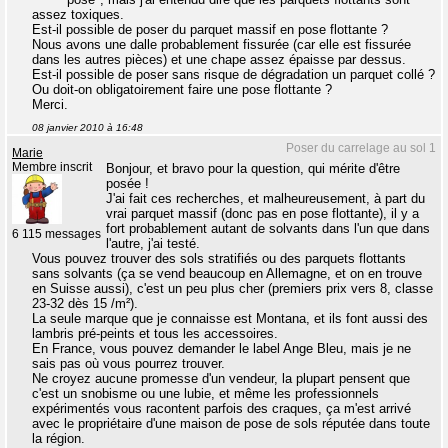
assez toxiques.
Est-il possible de poser du parquet massif en pose flottante ?
Nous avons une dalle probablement fissurée (car elle est fissurée
dans les autres pièces) et une chape assez épaisse par dessus.
Est-il possible de poser sans risque de dégradation un parquet collé ?
Ou doit-on obligatoirement faire une pose flottante ?
Merci.
08 janvier 2010 à 16:48
Poser du carrelage au sol 1
Marie
Membre inscrit
Bonjour, et bravo pour la question, qui mérite d'être
posée !
J'ai fait ces recherches, et malheureusement, à part du
vrai parquet massif (donc pas en pose flottante), il y a
fort probablement autant de solvants dans l'un que dans
6 115 messages
l'autre, j'ai testé.
Vous pouvez trouver des sols stratifiés ou des parquets flottants
sans solvants (ça se vend beaucoup en Allemagne, et on en trouve
en Suisse aussi), c'est un peu plus cher (premiers prix vers 8, classe
23-32 dès 15 /m²).
La seule marque que je connaisse est Montana, et ils font aussi des
lambris pré-peints et tous les accessoires.
En France, vous pouvez demander le label Ange Bleu, mais je ne
sais pas où vous pourrez trouver.
Ne croyez aucune promesse d'un vendeur, la plupart pensent que
c'est un snobisme ou une lubie, et même les professionnels
expérimentés vous racontent parfois des craques, ça m'est arrivé
avec le propriétaire d'une maison de pose de sols réputée dans toute
la région.