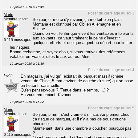
12 janvier 2010 à 11:38
Poser du carrelage au sol 3
Marie
Membre inscrit
Bonjour, et merci d'y revenir, ça me fait bien plaisir.
Montana est distribué par Obi en Allemagne et en
Suisse.
Quand on voit l'enfer que vivent les véritables intolérants
aux solvants, ça vaut vraiment la peine d'investir
6 115 messages
quelques efforts et quelque argent au départ pour limiter
les risques.
Bonne recherche, et soyez chou, si vous trouvez des références
valables en France, dites-le aux autres. Merci.
12 janvier 2010 à 21:39
Poser du carrelage au sol 4
Invité
En magasin, j'ai vu qu'il existait du parquet massif (chêne
venant de Chine, 5 mm environ de couche d'usure) qui se pose
en flottant, sans colle.
Qu'en pensez-vous ? (Tenue dans le temps, ...) ?
En vous remerciant d'avance.
18 janvier 2010 à 15:22
Poser du carrelage au sol 5
Marie
Membre inscrit
Bonjour, 5 mm, c'est vraiment mince. Au premier choc,
ça risque de marquer, et il n'y a pas de sous-couche
phonique.
Maintenant, dans une chambre à coucher, pourquoi pas
?
6 115 messages
Quant aux solvants, la Chine fait de gros progrès en