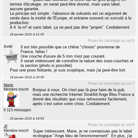
termes d'écologie, on serait peut-être étonné, mais sans label,
aucune garantie.
Le principe est simple : l'absence de solvants est un argument de
vente dans la moitié de l'Europe, et entraine souvent un surcoût à la
production.
A 4  le m² et sans label, ça ne peut pas être "propre". Cordialement.
18 janvier 2010 à 21:35
Poser du carrelage au sol 6
Invité
Il est très possible que ce chêne "chinois" provienne de
France, hélas !
Une couche d'usure de 5 mm n'est pas courant.
Il serait intéressant de connaître la nature des sous-couches et
la section (photo si possible).
Pour une pose flottante, je suis sceptique, mais j'ai peut-être tort.
18 janvier 2010 à 20:35
Poser du carrelage au sol 7
Marie
Membre inscrit
Bonjour à vous. On n'est pas là pour faire de la pub,
mais une recherche Internet Stratifié Ange Bleu France a
donné des résultats que vous retrouverez facilement,
après c'est selon votre choix. Cordialement.
6 115 messages
20 janvier 2010 à 18:59
Poser du carrelage au sol 8
JF
Membre inscrit
Super intéressant, Marie, je ne connaissais pas le label
écologique "Ange bleu de l'environnement". En plus, j'ai