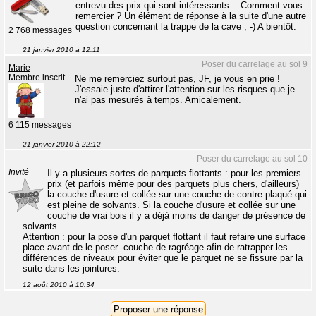
entrevu des prix qui sont intéressants... Comment vous
remercier ? Un élément de réponse à la suite d'une autre
question concernant la trappe de la cave ; -) A bientôt.
2 768 messages
21 janvier 2010 à 12:11
Poser du carrelage au sol 9
Marie
Membre inscrit
Ne me remerciez surtout pas, JF, je vous en prie !
J'essaie juste d'attirer l'attention sur les risques que je
n'ai pas mesurés à temps. Amicalement.
6 115 messages
21 janvier 2010 à 22:12
Poser du carrelage au sol 10
Invité
Il y a plusieurs sortes de parquets flottants : pour les premiers
prix (et parfois même pour des parquets plus chers, d'ailleurs)
la couche d'usure et collée sur une couche de contre-plaqué qui
est pleine de solvants. Si la couche d'usure et collée sur une
couche de vrai bois il y a déjà moins de danger de présence de
solvants.
Attention : pour la pose d'un parquet flottant il faut refaire une surface
place avant de le poser -couche de ragréage afin de ratrapper les
différences de niveaux pour éviter que le parquet ne se fissure par la
suite dans les jointures.
12 août 2010 à 10:34