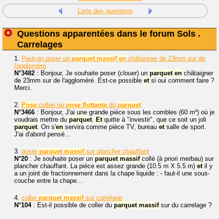
Liste des questions
Questions apparentées dans le forum Sols .
Carrelages
1.
Peut-on poser un
parquet
massif
en
châtaigner de 23mm sur de
l'aggloméré
N°3482
: Bonjour, Je souhaite poser (clouer) un
parquet
en
châtaigner
de 23mm sur de l'aggloméré. Est-ce possible
et
si oui comment faire ?
Merci.
2.
Pose
collée ou
pose
flottante
du
parquet
N°3466
: Bonjour, J'ai une grande pièce sous les combles (60 m²) où je
voudrais mettre du
parquet
.
Et
quitte à "investir", que ce soit un joli
parquet
. On s'
en
servira comme pièce TV, bureau
et
salle de sport.
J'ai d'abord pensé...
3.
poser
parquet
massif
sur plancher chauffant
N°20
: Je souhaite poser un
parquet
massif
collé (à priori merbau) sur
plancher chauffant. La pièce est assez grande (10.5 m X 5.5 m)
et
il y
a un joint de fractionnement dans la chape liquide : - faut-il une sous-
couche entre la chape...
4.
coller
parquet
massif
sur carrelage
N°104
: Est-il possible de coller du
parquet
massif
sur du carrelage ?