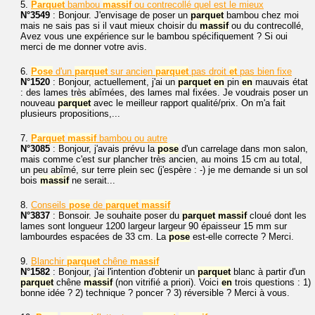
5.
Parquet
bambou
massif
ou contrecollé quel est le mieux
N°3549
: Bonjour. J'envisage de poser un
parquet
bambou chez moi
mais ne sais pas si il vaut mieux choisir du
massif
ou du contrecollé,
Avez vous une expérience sur le bambou spécifiquement ? Si oui
merci de me donner votre avis.
6.
Pose
d'un
parquet
sur ancien
parquet
pas droit
et
pas bien fixe
N°1520
: Bonjour, actuellement, j'ai un
parquet
en
pin
en
mauvais état
: des lames très abîmées, des lames mal fixées. Je voudrais poser un
nouveau
parquet
avec le meilleur rapport qualité/prix. On m'a fait
plusieurs propositions,...
7.
Parquet
massif
bambou ou autre
N°3085
: Bonjour, j'avais prévu la
pose
d'un carrelage dans mon salon,
mais comme c'est sur plancher très ancien, au moins 15 cm au total,
un peu abîmé, sur terre plein sec (j'espère : -) je me demande si un sol
bois
massif
ne serait...
8.
Conseils
pose
de
parquet
massif
N°3837
: Bonsoir. Je souhaite poser du
parquet
massif
cloué dont les
lames sont longueur 1200 largeur largeur 90 épaisseur 15 mm sur
lambourdes espacées de 33 cm. La
pose
est-elle correcte ? Merci.
9.
Blanchir
parquet
chêne
massif
N°1582
: Bonjour, j'ai l'intention d'obtenir un
parquet
blanc à partir d'un
parquet
chêne
massif
(non vitrifié a priori). Voici
en
trois questions : 1)
bonne idée ? 2) technique ? poncer ? 3) réversible ? Merci à vous.