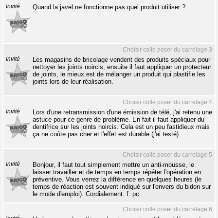
Invité
Quand la javel ne fonctionne pas quel produit utiliser ?
Choisir colle poser du carrelage 3
Invité
Les magasins de bricolage vendent des produits spéciaux pour
nettoyer les joints noircis, ensuite il faut appliquer un protecteur
de joints, le mieux est de mélanger un produit qui plastifie les
joints lors de leur réalisation.
Choisir colle poser du carrelage 4
Invité
Lors d'une retransmission d'une émission de télé, j'ai retenu une
astuce pour ce genre de problème. En fait il faut appliquer du
dentifrice sur les joints noircis. Cela est un peu fastidieux mais
ça ne coûte pas cher et l'effet est durable (j'ai testé).
Choisir colle poser du carrelage 5
Invité
Bonjour, il faut tout simplement mettre un anti-mousse, le
laisser travailler et de temps en temps répéter l'opération en
préventive. Vous verrez la différence en quelques heures (le
temps de réaction est souvent indiqué sur l'envers du bidon sur
le mode d'emploi). Cordialement. f. pc.
Choisir colle poser du carrelage 6