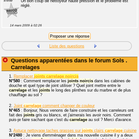
Invité
Un bon coup de nettoyeur haute pression et le problème est
réglé.
14 mars 2009 à 02:26
Liste des questions
Questions apparentées dans le forum Sols .
Carrelages
1.
Remplacer
joints carrelage noircis
N°580
: Comment remplacer les
joints
noircis
dans les cabines de
douche et quel type de joint utiliser ? Quel joint mettre entre le
carrelage
et les
joints
le long des plinthes sur du marbre et de plus
chauffage au sol ?
2.
Joint
carrelage
comment changer de couleur
N°465
: Bonjour, Nous venons de faire construire et les carreleurs ont
fait des
joints
gris ou blancs, et j'aimerais les avoir noirs. Comment
puis-je faire sachant que c'est du
carrelage
au sol ? Merci d'avance.
3.
Astuce nettoyage taches grasses sur
joints
clairs
carrelage
cuisine
N°2480
: Je viens d'emménager dans ma nouvelle cuisine il y a deux