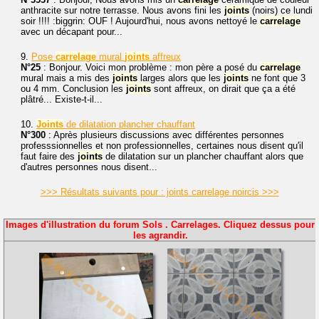
anthracite sur notre terrasse. Nous avons fini les
joints
(noirs) ce lundi
soir !!!! :biggrin: OUF ! Aujourd'hui, nous avons nettoyé le
carrelage
avec un décapant pour...
9.
Pose
carrelage
mural
joints
affreux
N°25
: Bonjour. Voici mon problème : mon père a posé du
carrelage
mural mais a mis des
joints
larges alors que les
joints
ne font que 3
ou 4 mm. Conclusion les
joints
sont affreux, on dirait que ça a été
plâtré... Existe-t-il...
10.
Joints
de dilatation plancher chauffant
N°300
: Après plusieurs discussions avec différentes personnes
professsionnelles et non professionnelles, certaines nous disent qu'il
faut faire des
joints
de dilatation sur un plancher chauffant alors que
d'autres personnes nous disent...
>>> Résultats suivants pour : joints carrelage noircis >>>
Images d'illustration du forum Sols . Carrelages. Cliquez dessus pour
les agrandir.