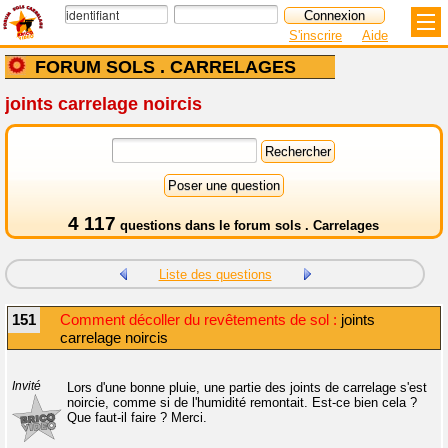
S'inscrire
Aide
FORUM SOLS . CARRELAGES
joints carrelage noircis
4 117
questions dans le
forum sols . Carrelages
Liste des questions
151
Comment décoller du revêtements de sol :
joints
carrelage noircis
Invité
Lors d'une bonne pluie, une partie des joints de carrelage s'est
noircie, comme si de l'humidité remontait. Est-ce bien cela ?
Que faut-il faire ? Merci.