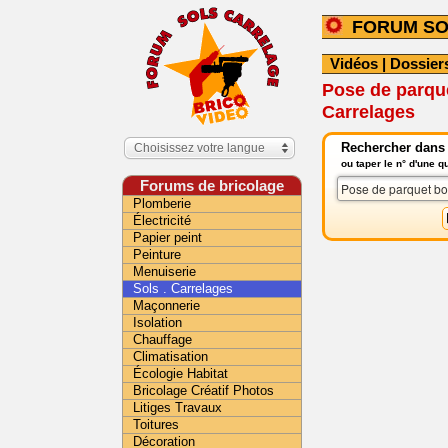
FORUM SO
Vidéos
|
Dossier
Pose de parque
Carrelages
Rechercher dans l
Choisissez votre langue
ou taper le n° d'une 
Forums de bricolage
Plomberie
Électricité
Papier peint
Peinture
Menuiserie
Sols . Carrelages
Maçonnerie
Isolation
Chauffage
Climatisation
Écologie Habitat
Bricolage Créatif Photos
Litiges Travaux
Toitures
Décoration