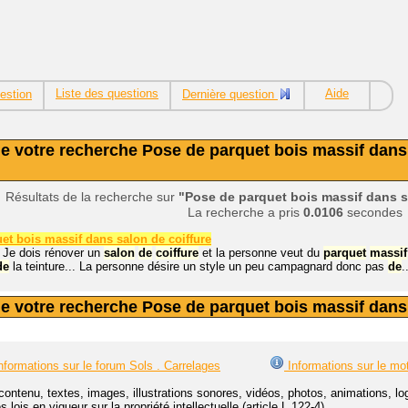
Liste des questions
Aide
estion
Dernière question
e votre recherche Pose de parquet bois massif dans s
Résultats de la recherche sur
"Pose de parquet bois massif dans s
La recherche a pris
0.0106
secondes
et bois massif dans salon de coiffure
 Je dois rénover un
salon
de
coiffure
et la personne veut du
parquet
massif
de
la teinture... La personne désire un style un peu campagnard donc pas
de
.
e votre recherche Pose de parquet bois massif dans 
nformations sur le forum Sols . Carrelages
Informations sur le mo
contenu, textes, images, illustrations sonores, vidéos, photos, animations, 
lois en vigueur sur la propriété intellectuelle (article L.122-4).