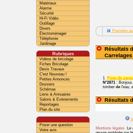
Matériaux
Alarme
Sécurité
Hi-Fi Vidéo
Outillage
Divers
Première qu
Électroménager
Téléphonie
Jardinage
Résultats d
Rubriques
Carrelages
Vidéos de bricolage
Fiches Bricolage
Devis Travaux
C'est Nouveau !
1.
Pose de parqu
Petites Annonces
N°2871
: Bonjour,
Dossiers
tomber
de
l'eau,
Schémas
Liens & Annuaires
Résultats d
Salons & Evènements
Reportages
Plan du site
I
Poser une question
Mentions légales :
Le 
Votre avis
œuvre protégée par les 