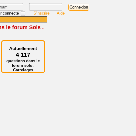
r connecté
S'inscrire
Aide
s le forum Sols .
Actuellement
4 117
questions dans le
forum sols .
Carrelages