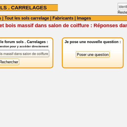
LS . CARRELAGES
Reste
s
|
Tout les sols carrelage
|
Fabricants
|
Images
t bois massif dans salon de coiffure : Réponses dan
e forum sols . Carrelages :
Je pose une nouvelle question :
question pour y accéder directement