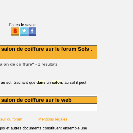
Faites le savoir :
alon de coiffure sur le forum Sols .
alon de coiffure"
- 1 résultats
au sol. Sachant que
dans
un
salon
, au sol il peut
..
salon de coiffure sur le web
teur du forum
Mentions légales
logos et autres documents constituent ensemble une