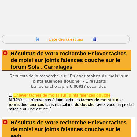
Liste des questions
Résultats de votre recherche Enlever taches
de moisi sur joints faiences douche sur le
forum Sols . Carrelages
Résultats de la recherche sur
"Enlever taches de moisi sur
joints faiences douche"
- 1 résultats
La recherche a pris
0.00817
secondes
1.
Enlever taches de moisi sur joints faiences douche
N°1450
: Je n'arrive pas à faire partir les
taches
de
moisi
sur
les
joints
des
faiences
dans ma cabine
de
douche
, avez-vous un produit
miracle ou une astuce ?
Résultats de votre recherche Enlever taches
de moisi sur joints faiences douche sur le
web